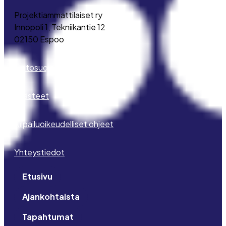
Projektiammattilaiset ry
Innopoli 1, Tekniikantie 12
02150 Espoo
Tietosuojaseloste
Evästeet
Kilpailuoikeudelliset ohjeet
Yhteystiedot
Etusivu
Ajankohtaista
Tapahtumat