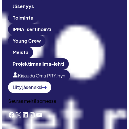
Jäsenyys
Toiminta
IPMA-sertifiointi
Young Crew
Meistä
Projektimaailma-lehti
Kirjaudu Oma PRY:hyn
Liity jäseneksi
Seuraa meitä somessa
Facebook
X
LinkedIn
Instagram
YouTube