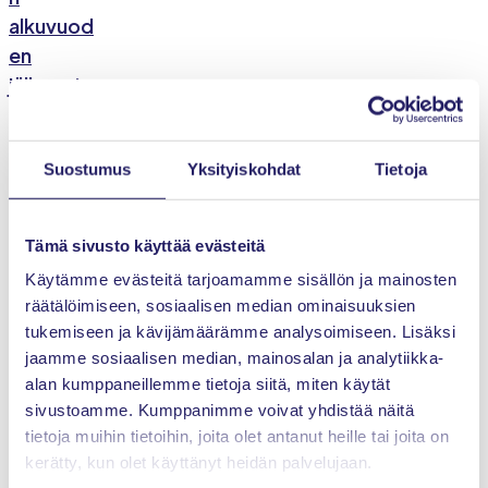
alkuvuod
en
jälkeen!
←
1
2
3
4
5
…
7
→
Suostumus
Yksityiskohdat
Tietoja
Tulevia tapahtumia
Tämä sivusto käyttää evästeitä
Käytämme evästeitä tarjoamamme sisällön ja mainosten
Katso kaikki
räätälöimiseen, sosiaalisen median ominaisuuksien
tukemiseen ja kävijämäärämme analysoimiseen. Lisäksi
19.08.2026
Seminaari
jaamme sosiaalisen median, mainosalan ja analytiikka-
alan kumppaneillemme tietoja siitä, miten käytät
sivustoamme. Kumppanimme voivat yhdistää näitä
Academic Summit
tietoja muihin tietoihin, joita olet antanut heille tai joita on
kerätty, kun olet käyttänyt heidän palvelujaan.