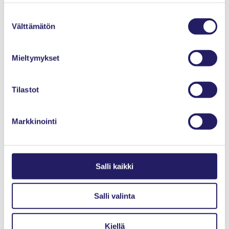
Suostumuksen
Välttämätön
valinta
Mieltymykset
20.08.2026
Info
Tilastot
Kiinnostaako IPMA -sertifiointi?
Markkinointi
Salli kaikki
Salli valinta
Kiellä