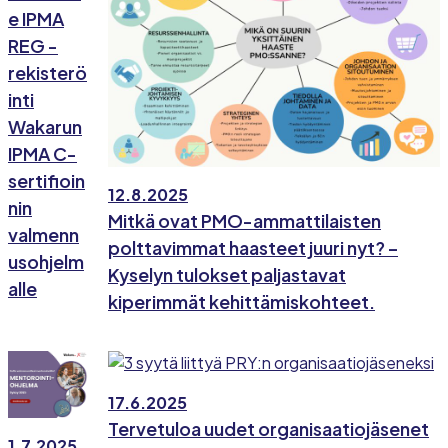
e IPMA
REG -
rekisterö
inti
Wakarun
IPMA C-
sertifioin
12.8.2025
nin
Mitkä ovat PMO-ammattilaisten
valmenn
polttavimmat haasteet juuri nyt? –
usohjelm
Kyselyn tulokset paljastavat
alle
kiperimmät kehittämiskohteet.
17.6.2025
Tervetuloa uudet organisaatiojäsenet
1.7.2025