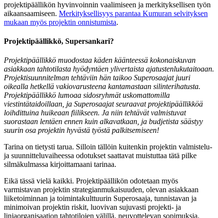
projektipäällikön hyvinvoinnin vaalimiseen ja merkityksellisen työn
aikaansaamiseen.
Merkityksellisyys parantaa Kumuran selvityksen
mukaan myös projektin onnistumista
.
Projektipäällikkö, Supersankari?
Projektipäällikkö muodostaa käden käänteessä kokonaiskuvan
asiakkaan tahtotilasta hyödyntäen ylivertaista ajatustenlukutaitoaan.
Projektisuunnitelman tehtäviin hän taikoo Superosaajat juuri
oikealla hetkellä vakiovarusteena kantamastaan silinterihatusta.
Projektipäällikkö lumoaa sidosryhmät uskomattomilla
viestintätaidoillaan, ja Superosaajat seuraavat projektipäällikköä
loihdittuina huikeaan fiilikseen. Ja niin tehtävät valmistuvat
suorastaan lentäen ennen kuin alkavatkaan, ja budjetista säästyy
suurin osa projektin hyvästä työstä palkitsemiseen!
Tarina on tietysti tarua. Silloin tällöin kuitenkin projektin valmistelu-
ja suunnitteluvaiheessa odotukset saattavat muistuttaa tätä pilke
silmäkulmassa kirjoittamaani tarinaa.
Eikä tässä vielä kaikki. Projektipäällikön odotetaan myös
varmistavan projektin strategianmukaisuuden, olevan asiakkaan
liiketoiminnan ja toimintakulttuurin Superosaaja, tunnistavan ja
minimoivan projektin riskit, luovivan sujuvasti projekti- ja
linjaorganisaation tahtotilojen välillä, neuvottelevan sopimuksia,