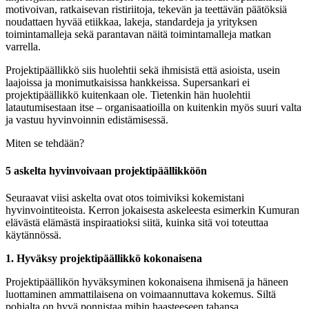
motivoivan, ratkaisevan ristiriitoja, tekevän ja teettävän päätöksiä
noudattaen hyvää etiikkaa, lakeja, standardeja ja yrityksen
toimintamalleja sekä parantavan näitä toimintamalleja matkan
varrella.
Projektipäällikkö siis huolehtii sekä ihmisistä että asioista, usein
laajoissa ja monimutkaisissa hankkeissa. Supersankari ei
projektipäällikkö kuitenkaan ole. Tietenkin hän huolehtii
latautumisestaan itse – organisaatioilla on kuitenkin myös suuri valta
ja vastuu hyvinvoinnin edistämisessä.
Miten se tehdään?
5 askelta hyvinvoivaan projektipäällikköön
Seuraavat viisi askelta ovat otos toimiviksi kokemistani
hyvinvointiteoista. Kerron jokaisesta askeleesta esimerkin Kumuran
elävästä elämästä inspiraatioksi siitä, kuinka sitä voi toteuttaa
käytännössä.
1. Hyväksy projektipäällikkö kokonaisena
Projektipäällikön hyväksyminen kokonaisena ihmisenä ja häneen
luottaminen ammattilaisena on voimaannuttava kokemus. Siltä
pohjalta on hyvä ponnistaa mihin haasteeseen tahansa.