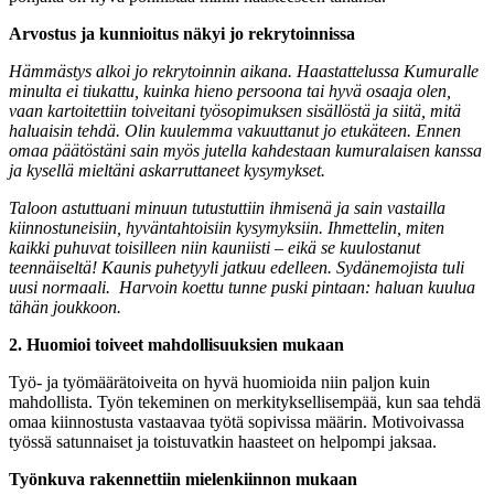
Arvostus ja kunnioitus näkyi jo rekrytoinnissa
Hämmästys alkoi jo rekrytoinnin aikana. Haastattelussa Kumuralle
minulta ei tiukattu, kuinka hieno persoona tai hyvä osaaja olen,
vaan kartoitettiin toiveitani työsopimuksen sisällöstä ja siitä, mitä
haluaisin tehdä. Olin kuulemma vakuuttanut jo etukäteen. Ennen
omaa päätöstäni sain myös jutella kahdestaan kumuralaisen kanssa
ja kysellä mieltäni askarruttaneet kysymykset.
Taloon astuttuani minuun tutustuttiin ihmisenä ja sain vastailla
kiinnostuneisiin, hyväntahtoisiin kysymyksiin. Ihmettelin, miten
kaikki puhuvat toisilleen niin kauniisti – eikä se kuulostanut
teennäiseltä! Kaunis puhetyyli jatkuu edelleen. Sydänemojista tuli
uusi normaali. Harvoin koettu tunne puski pintaan: haluan kuulua
tähän joukkoon.
2. Huomioi toiveet mahdollisuuksien mukaan
Työ- ja työmäärätoiveita on hyvä huomioida niin paljon kuin
mahdollista. Työn tekeminen on merkityksellisempää, kun saa tehdä
omaa kiinnostusta vastaavaa työtä sopivissa määrin. Motivoivassa
työssä satunnaiset ja toistuvatkin haasteet on helpompi jaksaa.
Työnkuva rakennettiin mielenkiinnon mukaan