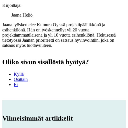
Kirjoittaja:
Jaana Heliö
Jaana työskentelee Kumura Oy:ssä projektipäällikkönä ja
esihenkilönä. Hän on työskennellyt yli 20 vuotta
projektiammattilaisena ja yli 10 vuotta esihenkilönä. Hektisessä
tietotyössä Jaanan prioriteetti on satsaus hyvinvointiin, joka on
satsaus myös tuottavuuteen.
Oliko sivun sisällöstä hyötyä?
Kyllä
Osittain
Ei
Viimeisimmät artikkelit