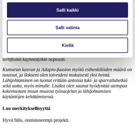
Itsensä toteuttaminen ja kehittäminen tuovat varmuutta ja
itseluottamusta tekemiseen. On mukava tehdä työtä, kun osaaminen
Salli kaikki
on kunnossa ja kehittymiseen on lupa panostaa. Uudet tehtävät,
suuret tai pienet, sisäiset tai ulkoiset, ovat luottamuksen osoitus ja
kasvattavat ammattilaisena ja ihmisenä.
Salli valinta
Kehittymismahdollisuuksia muissakin kuin projektitehtävissä
Asiakkailla on usein vaatimuksena työkokemuksen lisäksi virallinen
Kiellä
projektihallinnan sertifikaatti. Olin valmistautunut pitkälliseen
keskusteluun koulutuksen tarpeesta, mutta hämmästyksekseni
sertifiointi käynnistyikin nopeasti.
Kumuran kasvun ja Adapro-fuusion myötä esihenkilöiden määrä on
noussut, ja ilokseni olen toiveideni mukaisesti yksi heistä.
Lähijohtaminen on tuonut erittäin antoisia tuki- ja sparrailuhetkiä
sekä uutta, myös minulle. Lisäksi olen saanut hyödyntää aiempaa
kokemustani muun muassa työsuojelun ja lähijohtamisen
käytäntöjen kehittämisessä.
Luo merkityksellisyyttä
Hyvä fiilis, onnistuneempi projekti.