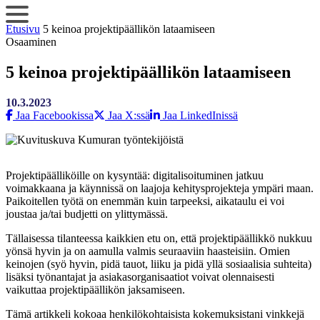
Siirry
sisältöön
Etusivu
5 keinoa projektipäällikön lataamiseen
Osaaminen
5 keinoa projektipäällikön lataamiseen
10.3.2023
Jaa Facebookissa
Jaa X:ssä
Jaa LinkedInissä
Projektipäälliköille on kysyntää: digitalisoituminen jatkuu
voimakkaana ja käynnissä on laajoja kehitysprojekteja ympäri maan.
Paikoitellen työtä on enemmän kuin tarpeeksi, aikataulu ei voi
joustaa ja/tai budjetti on ylittymässä.
Tällaisessa tilanteessa kaikkien etu on, että projektipäällikkö nukkuu
yönsä hyvin ja on aamulla valmis seuraaviin haasteisiin. Omien
keinojen (syö hyvin, pidä tauot, liiku ja pidä yllä sosiaalisia suhteita)
lisäksi työnantajat ja asiakasorganisaatiot voivat olennaisesti
vaikuttaa projektipäällikön jaksamiseen.
Tämä artikkeli kokoaa henkilökohtaisista kokemuksistani vinkkejä