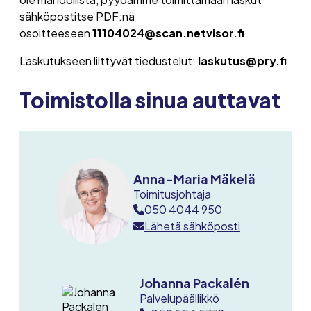
sähköpostitse PDF:nä
osoitteeseen
11104024@scan.netvisor.fi
.
Laskutukseen liittyvät tiedustelut:
laskutus@pry.fi
Toimistolla sinua auttavat
Anna-Maria Mäkelä
Toimitusjohtaja
050 4044 950
Lähetä sähköposti
Johanna Packalén
Palvelupäällikkö