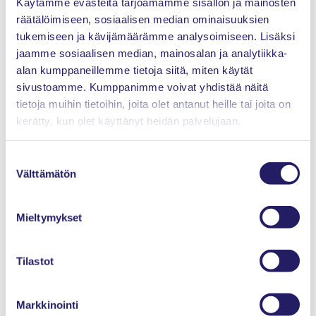
Käytämme evästeitä tarjoamamme sisällön ja mainosten
Viestintäkoordinaattori /
räätälöimiseen, sosiaalisen median ominaisuuksien
Vanhempainvapaalla
tukemiseen ja kävijämäärämme analysoimiseen. Lisäksi
jaamme sosiaalisen median, mainosalan ja analytiikka-
alan kumppaneillemme tietoja siitä, miten käytät
sivustoamme. Kumppanimme voivat yhdistää näitä
Anna palautetta
tietoja muihin tietoihin, joita olet antanut heille tai joita on
kerätty, kun olet käyttänyt heidän palvelujaan.
Suostumuksen
Välttämätön
valinta
Nimi *
Mieltymykset
Sähköposti *
Tilastot
Markkinointi