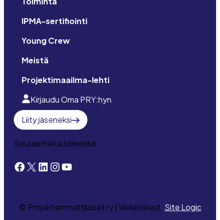
Toiminta
IPMA-sertifiointi
Young Crew
Meistä
Projektimaailma-lehti
Kirjaudu Oma PRY:hyn
Liity jäseneksi
Seuraa meitä somessa
Facebook
X
LinkedIn
Instagram
YouTube
© Projektiammattilaiset ry | Verkkosivut:
Site Logic