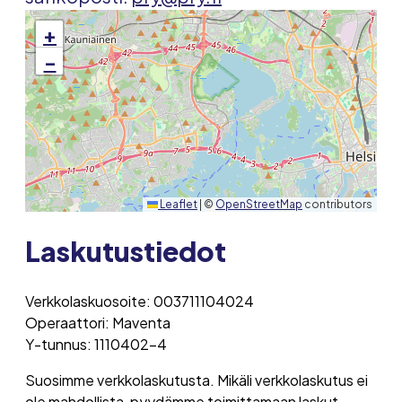
+
−
Leaflet
|
©
OpenStreetMap
contributors
Laskutustiedot
Verkkolaskuosoite: 003711104024
Operaattori: Maventa
Y-tunnus: 1110402-4
Suosimme verkkolaskutusta. Mikäli verkkolaskutus ei
ole mahdollista, pyydämme toimittamaan laskut