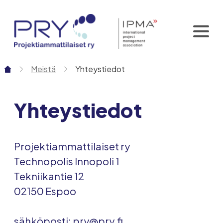
Siirry
sisältöön
Meistä
Yhteystiedot
Yhteystiedot
Projektiammattilaiset ry
Technopolis Innopoli 1
Tekniikantie 12
02150 Espoo
sähköposti:
pry@pry.fi