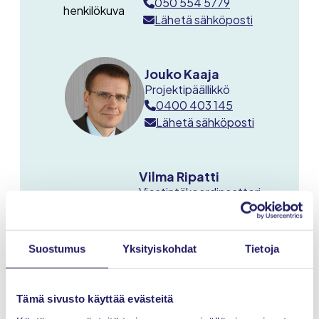
050 554 5779
Lähetä sähköposti
Jouko Kaaja
Projektipäällikkö
0400 403 145
Lähetä sähköposti
Vilma Ripatti
Viestintäkoordinaattori
040 530 8045
Lähetä sähköposti
Suostumus
Yksityiskohdat
Tietoja
Tämä sivusto käyttää evästeitä
Jonna Vuorenpää