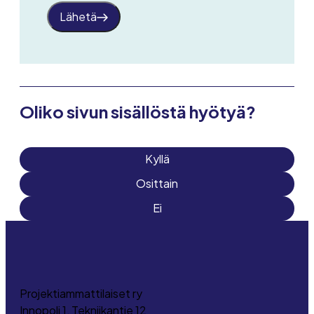
Lähetä
Oliko sivun sisällöstä hyötyä?
Kyllä
Osittain
Ei
Projektiammattilaiset ry
Innopoli 1, Tekniikantie 12