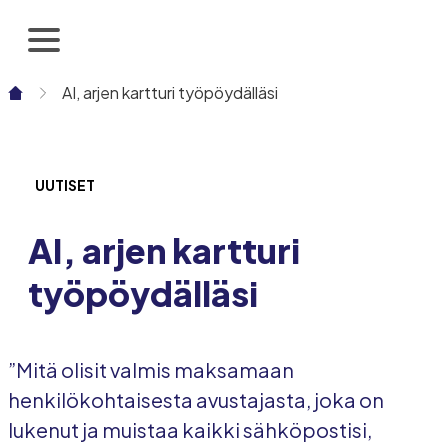
Siirry
sisältöön
AI, arjen kartturi työpöydälläsi
UUTISET
AI, arjen kartturi
työpöydälläsi
”Mitä olisit valmis maksamaan
henkilökohtaisesta avustajasta, joka on
lukenut ja muistaa kaikki sähköpostisi,