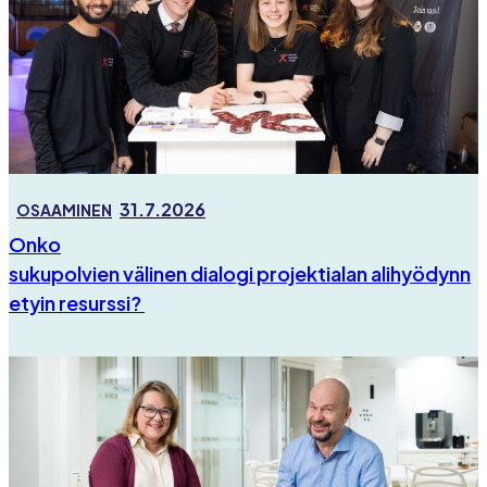
31.7.2026
OSAAMINEN
Onko
sukupolvien välinen dialogi projektialan alihyödynn
etyin resurssi?