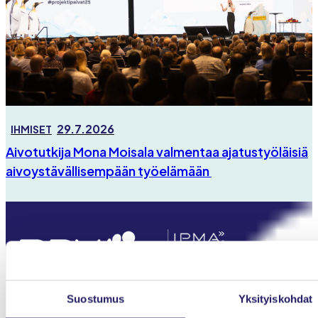
29.7.2026
IHMISET
Aivotutkija Mona Moisala valmentaa ajatustyöläisiä
aivoystävällisempään työelämään
Suostumus
Yksityiskohdat
Projektiammattilaiset ry