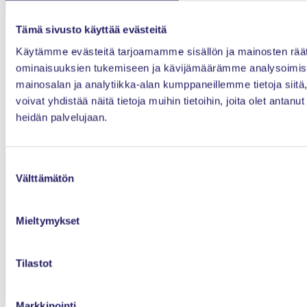
Innopoli 1, Tekniikantie 12
02150 Espoo
Tämä sivusto käyttää evästeitä
Käytämme evästeitä tarjoamamme sisällön ja mainosten räät
Tietosuojaseloste
ominaisuuksien tukemiseen ja kävijämäärämme analysoimise
mainosalan ja analytiikka-alan kumppaneillemme tietoja si
Evästeet
voivat yhdistää näitä tietoja muihin tietoihin, joita olet antanut 
heidän palvelujaan.
Kilpailuoikeudelliset ohjeet
Suostumuksen
Yhteystiedot
Välttämätön
valinta
Etusivu
Mieltymykset
Ajankohtaista
Tapahtumat
Tilastot
Jäsenyys
Markkinointi