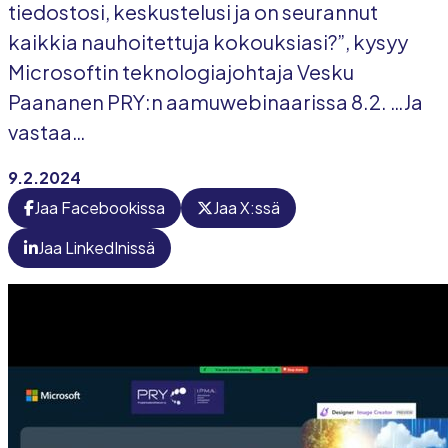
tiedostosi, keskustelusi ja on seurannut
kaikkia nauhoitettuja kokouksiasi?”, kysyy
Microsoftin teknologiajohtaja Vesku
Paananen PRY:n aamuwebinaarissa 8.2. …Ja
vastaa…
9.2.2024
Jaa Facebookissa
Jaa X:ssä
Jaa LinkedInissä