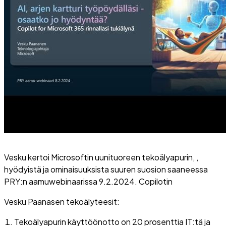
Vesku kertoi Microsoftin uunituoreen tekoälyapurin, ,
hyödyistä ja ominaisuuksista suuren suosion saaneessa
PRY:n aamuwebinaarissa 9.2.2024.
Copilotin
Vesku Paanasen tekoälyteesit:
Tekoälyapurin käyttöönotto on 20 prosenttia IT:tä ja