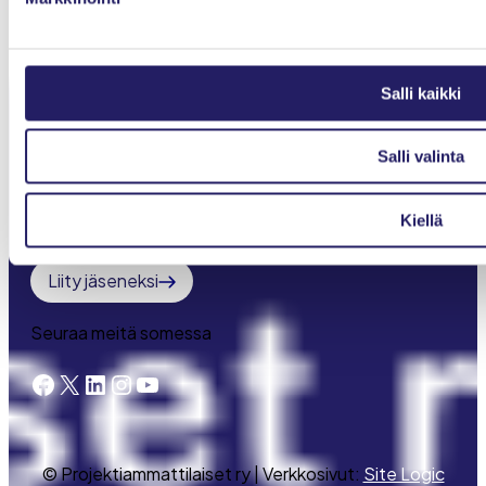
Toiminta
IPMA-sertifiointi
Salli kaikki
Young Crew
Meistä
Salli valinta
Projektimaailma-lehti
Kiellä
Kirjaudu Oma PRY:hyn
Liity jäseneksi
Seuraa meitä somessa
Facebook
X
LinkedIn
Instagram
YouTube
© Projektiammattilaiset ry | Verkkosivut:
Site Logic