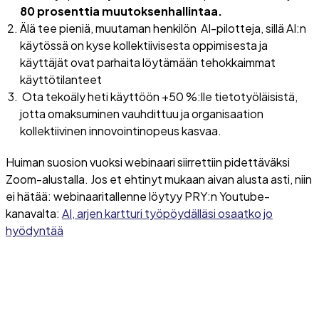
80 prosenttia muutoksenhallintaa.
Älä tee pieniä, muutaman henkilön AI-pilotteja, sillä AI:n
käytössä on kyse kollektiivisesta oppimisesta ja
käyttäjät ovat parhaita löytämään tehokkaimmat
käyttötilanteet
Ota tekoäly heti käyttöön +50 %:lle tietotyöläisistä,
jotta omaksuminen vauhdittuu ja organisaation
kollektiivinen innovointinopeus kasvaa.
Huiman suosion vuoksi webinaari siirrettiin pidettäväksi
Zoom-alustalla. Jos et ehtinyt mukaan aivan alusta asti, niin
ei hätää: webinaaritallenne löytyy PRY:n Youtube-
kanavalta:
AI, arjen kartturi työpöydälläsi osaatko jo
hyödyntää