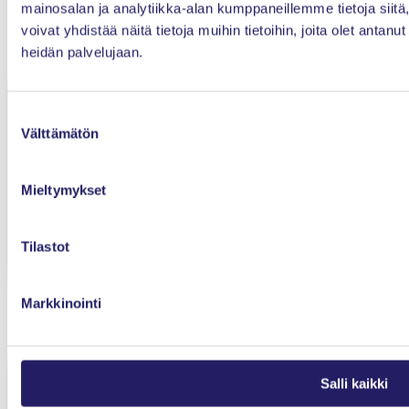
mainosalan ja analytiikka-alan kumppaneillemme tietoja si
Evästeet
voivat yhdistää näitä tietoja muihin tietoihin, joita olet antanut 
heidän palvelujaan.
Kilpailuoikeudelliset ohjeet
Yhteystiedot
Suostumuksen
Välttämätön
valinta
Etusivu
Mieltymykset
Ajankohtaista
Tapahtumat
Tilastot
Jäsenyys
Toiminta
Markkinointi
IPMA-sertifiointi
Young Crew
Salli kaikki