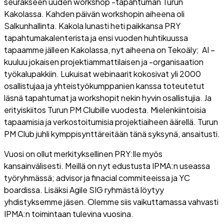
seurakseen uuden workshop -tapahtuman Turun
Kakolassa. Kahden päivän workshopin aiheena oli
Salkunhallinta. Kakola lunasti heti paikkansa PRY
tapahtumakalenterista ja ensi vuoden huhtikuussa
tapaamme jälleen Kakolassa, nyt aiheena on Tekoäly; AI –
kuuluu jokaisen projektiammattilaisen ja -organisaation
työkalupakkiin. Lukuisat webinaarit kokosivat yli 2000
osallistujaa ja yhteistyökumppanien kanssa toteutetut
läsnä tapahtumat ja workshopit nekin hyvin osallistujia. Ja
erityiskiitos Turun PM Clubille vuodesta. Mielenkiintoisia
tapaamisia ja verkostoitumisia projektiaiheen äärellä. Turun
PM Club juhli kymppisynttäreitään tänä syksynä, ansaitusti.
Vuosi on ollut merkityksellinen PRY:lle myös
kansainvälisesti. Meillä on nyt edustusta IPMA:n useassa
työryhmässä; advisor ja finacial commiteeissa ja YC
boardissa. Lisäksi Agile SIG ryhmästä löytyy
yhdistyksemme jäsen. Olemme siis vaikuttamassa vahvasti
IPMA:n toimintaan tulevina vuosina.