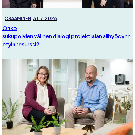
31.7.2026
OSAAMINEN
Onko
sukupolvien välinen dialogi projektialan alihyödynn
etyin resurssi?