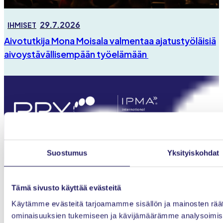
29.7.2026
IHMISET
Aivotutkija Mona Moisala valmentaa ajatustyöläisiä
aivoystävällisempään työelämään
Projektiammattilaiset ry
Suostumus
Yksityiskohdat
Innopoli 1, Tekniikantie 12
02150 Espoo
Tämä sivusto käyttää evästeitä
Tietosuojaseloste
Käytämme evästeitä tarjoamamme sisällön ja mainosten räät
ominaisuuksien tukemiseen ja kävijämäärämme analysoimise