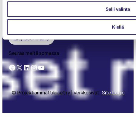
Meistä
Salli valinta
Projektimaailma-lehti
Kirjaudu Oma PRY:hyn
Kiellä
Liity jäseneksi
Seuraa meitä somessa
Facebook
X
LinkedIn
Instagram
YouTube
© Projektiammattilaiset ry | Verkkosivut:
Site Logic