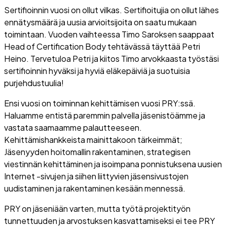
Sertifioinnin vuosi on ollut vilkas. Sertifioitujia on ollut lähes
ennätysmäärä ja uusia arvioitsijoita on saatu mukaan
toimintaan. Vuoden vaihteessa Timo Saroksen saappaat
Head of Certification Body tehtävässä täyttää Petri
Heino. Tervetuloa Petri ja kiitos Timo arvokkaasta työstäsi
sertifioinnin hyväksi ja hyviä eläkepäiviä ja suotuisia
purjehdustuulia!
Ensi vuosi on toiminnan kehittämisen vuosi PRY:ssä.
Haluamme entistä paremmin palvella jäsenistöämme ja
vastata saamaamme palautteeseen.
Kehittämishankkeista mainittakoon tärkeimmät;
Jäsenyyden hoitomallin rakentaminen, strategisen
viestinnän kehittäminen ja isoimpana ponnistuksena uusien
Internet -sivujen ja siihen liittyvien jäsensivustojen
uudistaminen ja rakentaminen kesään mennessä.
PRY on jäseniään varten, mutta työtä projektityön
tunnettuuden ja arvostuksen kasvattamiseksi ei tee PRY