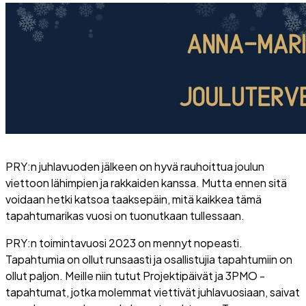
PRY:n juhlavuoden jälkeen on hyvä rauhoittua joulun
viettoon lähimpien ja rakkaiden kanssa. Mutta ennen sitä
voidaan hetki katsoa taaksepäin, mitä kaikkea tämä
tapahtumarikas vuosi on tuonutkaan tullessaan.
PRY:n toimintavuosi 2023 on mennyt nopeasti.
Tapahtumia on ollut runsaasti ja osallistujia tapahtumiin on
ollut paljon. Meille niin tutut Projektipäivät ja 3PMO -
tapahtumat, jotka molemmat viettivät juhlavuosiaan, saivat