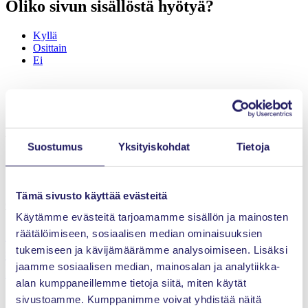
Oliko sivun sisällöstä hyötyä?
Kyllä
Osittain
Ei
Viimeisimmät artikkelit
Suostumus
Yksityiskohdat
Tietoja
Tämä sivusto käyttää evästeitä
Osaaminen
31.7.2026
Käytämme evästeitä tarjoamamme sisällön ja mainosten
Onko
räätälöimiseen, sosiaalisen median ominaisuuksien
sukupolvien välinen dialogi projektialan a
tukemiseen ja kävijämäärämme analysoimiseen. Lisäksi
jaamme sosiaalisen median, mainosalan ja analytiikka-
lihyödynnetyin resurssi?
alan kumppaneillemme tietoja siitä, miten käytät
sivustoamme. Kumppanimme voivat yhdistää näitä