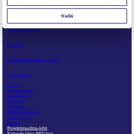
Projektiammattilaiset ry
Innopoli 1, Tekniikantie 12
02150 Espoo
Kiellä
Tietosuojaseloste
Evästeet
Kilpailuoikeudelliset ohjeet
Yhteystiedot
Etusivu
Ajankohtaista
Tapahtumat
Jäsenyys
Toiminta
IPMA-sertifiointi
Young Crew
Meistä
Projektimaailma-lehti
Kirjaudu Oma PRY:hyn