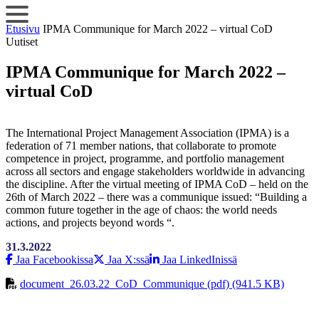
Siirry
sisältöön
Etusivu
IPMA Communique for March 2022 – virtual CoD
Uutiset
IPMA Communique for March 2022 –
virtual CoD
The International Project Management Association (IPMA) is a
federation of 71 member nations, that collaborate to promote
competence in project, programme, and portfolio management
across all sectors and engage stakeholders worldwide in advancing
the discipline. After the virtual meeting of IPMA CoD – held on the
26th of March 2022 – there was a communique issued: “Building a
common future together in the age of chaos: the world needs
actions, and projects beyond words “.
31.3.2022
Jaa Facebookissa
Jaa X:ssä
Jaa LinkedInissä
document_26.03.22_CoD_Communique (pdf) (941.5 KB)