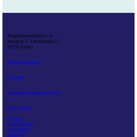
Projektiammattilaiset ry
Innopoli 1, Tekniikantie 12
02150 Espoo
Tietosuojaseloste
Evästeet
Kilpailuoikeudelliset ohjeet
Yhteystiedot
Etusivu
Ajankohtaista
Tapahtumat
Jäsenyys