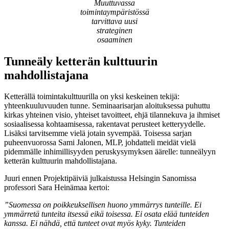
Muuttuvassa
toimintaympäristössä
tarvittava uusi
strateginen
osaaminen
Tunneäly ketterän kulttuurin
mahdollistajana
Ketterällä toimintakulttuurilla on yksi keskeinen tekijä:
yhteenkuuluvuuden tunne. Seminaarisarjan aloituksessa puhuttu
kirkas yhteinen visio, yhteiset tavoitteet, ehjä tilannekuva ja ihmiset
sosiaalisessa kohtaamisessa, rakentavat perusteet ketteryydelle.
Lisäksi tarvitsemme vielä jotain syvempää. Toisessa sarjan
puheenvuorossa Sami Jalonen, MLP, johdatteli meidät vielä
pidemmälle inhimillisyyden peruskysymyksen äärelle: tunneälyyn
ketterän kulttuurin mahdollistajana.
Juuri ennen Projektipäiviä julkaistussa Helsingin Sanomissa
professori Sara Heinämaa kertoi:
”Suomessa on poikkeuksellisen huono ymmärrys tunteille. Ei
ymmärretä tunteita itsessä eikä toisessa. Ei osata elää tunteiden
kanssa. Ei nähdä, että tunteet ovat myös kyky. Tunteiden