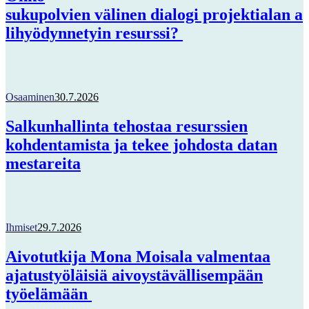
sukupolvien välinen dialogi projektialan a
lihyödynnetyin resurssi?
Osaaminen
30.7.2026
Salkunhallinta tehostaa resurssien
kohdentamista ja tekee johdosta datan
mestareita
Ihmiset
29.7.2026
Aivotutkija Mona Moisala valmentaa
ajatustyöläisiä aivoystävällisempään
työelämään