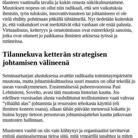
tilanteen vaatimalla tavalla ja kukin omasta näkökulmastamme.
Muutoksen nopeus on ollut niin radikaali, että sen vaikutuksia
ihmisiin, työn tuloksiin, innovatiivisuuteen tai johtamiseen ei ole
vielä ehditty pohtimaan pitkällä tähtäimellä. Nyt tiedetään kuitenkin
jo, että vaikutukset ovat merkittävät eikä vanhaan ole enää paluuta.
Virtuaalisuus, ketteryys ja omatoimisuus ovat esimerkkejä sanoista,
jotka ovat ottaneet jo paikkansa ihmisten arkisessa työssä ja
rutiineissa.
Tilannekuva ketterän strategisen
johtamisen välineenä
Seminaarisarjan alustuksessa avattiin radikaalia toimintaympäristön
muutosta, mutta johtamiskulttuurissa suuri muutos on ollut tekeillä jo
usean vuosikymmenen. Ensimmäisessä puheenvuorossa Pasi
Lehtiniemi, Sovelto, avasi tätä muutosta historian kautta. Jos
edellisen vuosisadan alusta vauhdittunut teollistuminen vaati vahvaa
”ylhäältä alas”-johtamista ja resurssien tehokasta käyttöä (eli
ihminen koneen osana), ollaan tähän päivään mennessä loikattu jo
huima hyppy tietoon perustuvan johtamisajattelun kautta jatkuvaan
muutosten hallintaan.
Muutosten vauhti on siis vain kiihtynyt ja organisaatiot tarvitsevat
entistä ajantasaisempaa tietoa siitä, mitä ympärillä tapahtuu ja miten