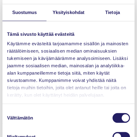
ja
muutokseen”.
Suostumus
Yksityiskohdat
Tietoja
(Professori
Sara
Heinämaa,
HS
Tämä sivusto käyttää evästeitä
18.10.2020).
Kuva: ©
Käytämme evästeitä tarjoamamme sisällön ja mainosten
MLP
räätälöimiseen, sosiaalisen median ominaisuuksien
MODULAR
LEARNING
tukemiseen ja kävijämäärämme analysoimiseen. Lisäksi
PROCESSES
jaamme sosiaalisen median, mainosalan ja analytiikka-
OY
alan kumppaneillemme tietoja siitä, miten käytät
Ketterä tunneäly on siis kykyä lukea tunteita ja ihmissuhteisiin
sivustoamme. Kumppanimme voivat yhdistää näitä
liittyviä tilannesidonnaisia tarpeita sekä reagoida niihin tilanteen
tietoja muihin tietoihin, joita olet antanut heille tai joita on
edellyttämällä tavalla. Tunneäly ei ole vakio-ominaisuus, vaan sen
kerätty, kun olet käyttänyt heidän palvelujaan.
kehittäminen vaatii panostusta. Tunneäly parantaa vuorovaikutusta,
tuottavuutta ja tuloksellisuutta. Tunneälyn keskeisiä hyötyjä ovat
toimiva kommunikaatio, aito henkilökohtainen haavoittuvuuteen
Suostumuksen
perustuva luottamus ja sitä kautta konfliktikyvykkyys.
Välttämätön
valinta
Kun olemme samalla puolella, voimme olla eri mieltä.
Käytännön oppeja haasteellisen projektin
Mieltymykset