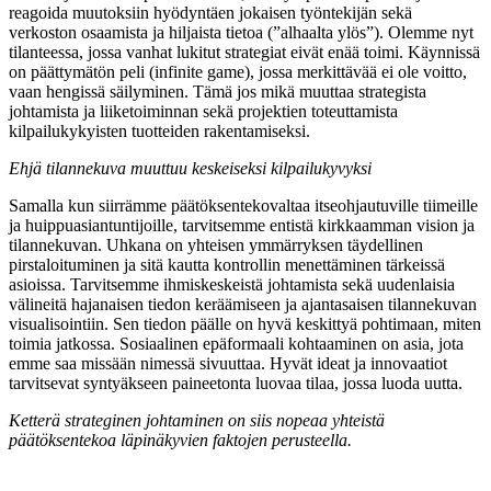
reagoida muutoksiin hyödyntäen jokaisen työntekijän sekä
verkoston osaamista ja hiljaista tietoa (”alhaalta ylös”). Olemme nyt
tilanteessa, jossa vanhat lukitut strategiat eivät enää toimi. Käynnissä
on päättymätön peli (infinite game), jossa merkittävää ei ole voitto,
vaan hengissä säilyminen. Tämä jos mikä muuttaa strategista
johtamista ja liiketoiminnan sekä projektien toteuttamista
kilpailukykyisten tuotteiden rakentamiseksi.
Ehjä tilannekuva muuttuu keskeiseksi kilpailukyvyksi
Samalla kun siirrämme päätöksentekovaltaa itseohjautuville tiimeille
ja huippuasiantuntijoille, tarvitsemme entistä kirkkaamman vision ja
tilannekuvan. Uhkana on yhteisen ymmärryksen täydellinen
pirstaloituminen ja sitä kautta kontrollin menettäminen tärkeissä
asioissa. Tarvitsemme ihmiskeskeistä johtamista sekä uudenlaisia
välineitä hajanaisen tiedon keräämiseen ja ajantasaisen tilannekuvan
visualisointiin. Sen tiedon päälle on hyvä keskittyä pohtimaan, miten
toimia jatkossa. Sosiaalinen epäformaali kohtaaminen on asia, jota
emme saa missään nimessä sivuuttaa. Hyvät ideat ja innovaatiot
tarvitsevat syntyäkseen paineetonta luovaa tilaa, jossa luoda uutta.
Ketterä strateginen johtaminen on siis nopeaa yhteistä
päätöksentekoa läpinäkyvien faktojen perusteella.