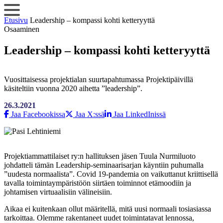
Siirry
sisältöön
Etusivu
Leadership – kompassi kohti ketteryyttä
Osaaminen
Leadership – kompassi kohti ketteryyttä
Vuosittaisessa projektialan suurtapahtumassa Projektipäivillä
käsiteltiin vuonna 2020 aihetta ”leadership”.
26.3.2021
Jaa Facebookissa
Jaa X:ssä
Jaa LinkedInissä
Projektiammattilaiset ry:n hallituksen jäsen Tuula Nurmiluoto
johdatteli tämän Leadership-seminaarisarjan käyntiin puhumalla
”uudesta normaalista”. Covid 19-pandemia on vaikuttanut kriittisellä
tavalla toimintaympäristöön siirtäen toiminnot etämoodiin ja
johtamisen virtuaalisiin välineisiin.
Aikaa ei kuitenkaan ollut määritellä, mitä uusi normaali tosiasiassa
tarkoittaa. Olemme rakentaneet uudet toimintatavat lennossa,