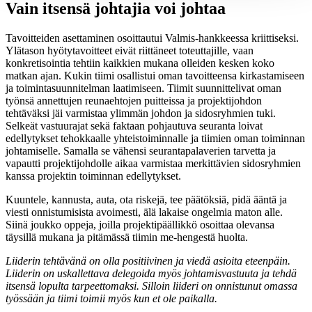
Vain itsensä johtajia voi johtaa
Tavoitteiden asettaminen osoittautui Valmis-hankkeessa kriittiseksi.
Ylätason hyötytavoitteet eivät riittäneet toteuttajille, vaan
konkretisointia tehtiin kaikkien mukana olleiden kesken koko
matkan ajan. Kukin tiimi osallistui oman tavoitteensa kirkastamiseen
ja toimintasuunnitelman laatimiseen. Tiimit suunnittelivat oman
työnsä annettujen reunaehtojen puitteissa ja projektijohdon
tehtäväksi jäi varmistaa ylimmän johdon ja sidosryhmien tuki.
Selkeät vastuurajat sekä faktaan pohjautuva seuranta loivat
edellytykset tehokkaalle yhteistoiminnalle ja tiimien oman toiminnan
johtamiselle. Samalla se vähensi seurantapalaverien tarvetta ja
vapautti projektijohdolle aikaa varmistaa merkittävien sidosryhmien
kanssa projektin toiminnan edellytykset.
Kuuntele, kannusta, auta, ota riskejä, tee päätöksiä, pidä ääntä ja
viesti onnistumisista avoimesti, älä lakaise ongelmia maton alle.
Siinä joukko oppeja, joilla projektipäällikkö osoittaa olevansa
täysillä mukana ja pitämässä tiimin me-hengestä huolta.
Liiderin tehtävänä on olla positiivinen ja viedä asioita eteenpäin.
Liiderin on uskallettava delegoida myös johtamisvastuuta ja tehdä
itsensä lopulta tarpeettomaksi. Silloin liideri on onnistunut omassa
työssään ja tiimi toimii myös kun et ole paikalla.