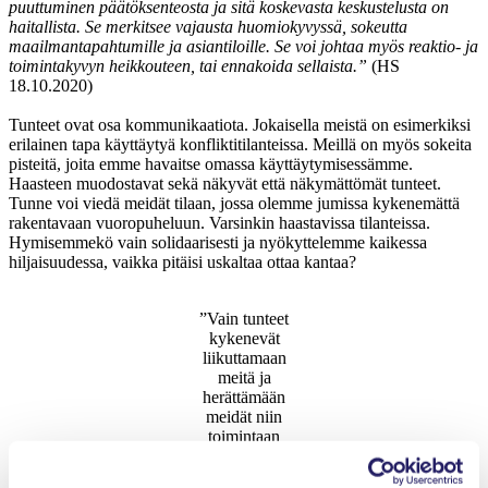
puuttuminen päätöksenteosta ja sitä koskevasta keskustelusta on
haitallista. Se merkitsee vajausta huomiokyvyssä, sokeutta
maailmantapahtumille ja asiantiloille. Se voi johtaa myös reaktio- ja
toimintakyvyn heikkouteen, tai ennakoida sellaista.”
(HS
18.10.2020)
Tunteet ovat osa kommunikaatiota. Jokaisella meistä on esimerkiksi
erilainen tapa käyttäytyä konfliktitilanteissa. Meillä on myös sokeita
pisteitä, joita emme havaitse omassa käyttäytymisessämme.
Haasteen muodostavat sekä näkyvät että näkymättömät tunteet.
Tunne voi viedä meidät tilaan, jossa olemme jumissa kykenemättä
rakentavaan vuoropuheluun. Varsinkin haastavissa tilanteissa.
Hymisemmekö vain solidaarisesti ja nyökyttelemme kaikessa
hiljaisuudessa, vaikka pitäisi uskaltaa ottaa kantaa?
”Vain tunteet
kykenevät
liikuttamaan
meitä ja
herättämään
meidät niin
toimintaan
kuin myös
itsekritiikkiin