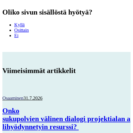
Oliko sivun sisällöstä hyötyä?
Kyllä
Osittain
Ei
Viimeisimmät artikkelit
Osaaminen
31.7.2026
Onko
sukupolvien välinen dialogi projektialan a
lihyödynnetyin resurssi?