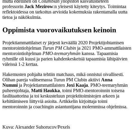
mutta edellinen on
Columbian yliopiston
kasvatustieteen
professorin
Jack Mezirow
:n yleisesti käytetty kiteytys. Toimintaa
reflektoidessa on tarkoitus arvioida kokemuksia rakentamalla uutta
tietoa ja näkökulmia.
Oppimista vuorovaikutuksen keinoin
Projektiammattilaiset ry järjesti keväällä 2020 Projektijohtamisen
mentorointiohjelman
Turun PM Clubin
ja 2021 PMO-ammattilaisten
mentorointiohjelman
PMO-teemaryhmän
kanssa. Tapaamisia
ryhmille oli kuusi ja parien kahdenkeskeisiä tapaamisia lähipäivien
väleissä 1-2 kertaa.
Hakemusten pohjalta tehtiin matchaus, mikä onnistui oivallisesti.
Olihan pareja valitsemassa Turun PM Clubin aktiivi
Anna
Nummi
ja Projektiammattilaisten
Joxi Kaaja
. PMO-teemaryhmän
puheenjohtaja,
Matti Haukka
, toimi PMO-mentoroinnin toisena
fasilitaattorina ja toi keskusteluun projektitoimistojen arkeen ja
kehittämiseen liittyviä asioita. Artikkelin kirjoittaja toimi
mentoroinnin ja coachingin asiantuntijana molemmissa ohjelmissa.
Kuva: Alexander Suhorucov/Pexels