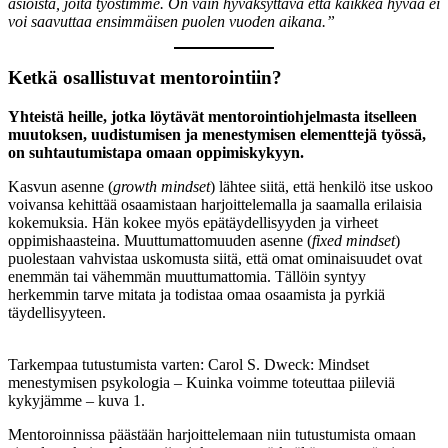
asioista, joita työstimme. On vain hyväksyttävä että kaikkea hyvää ei
voi saavuttaa ensimmäisen puolen vuoden aikana.
”
Ketkä osallistuvat mentorointiin?
Yhteistä heille, jotka löytävät mentorointiohjelmasta itselleen
muutoksen, uudistumisen ja menestymisen elementtejä työssä,
on suhtautumistapa omaan oppimiskykyyn.
Kasvun asenne (
growth mindset
) lähtee siitä, että henkilö itse uskoo
voivansa kehittää osaamistaan harjoittelemalla ja saamalla erilaisia
kokemuksia. Hän kokee myös epätäydellisyyden ja virheet
oppimishaasteina. Muuttumattomuuden asenne (
fixed mindset
)
puolestaan vahvistaa uskomusta siitä, että omat ominaisuudet ovat
enemmän tai vähemmän muuttumattomia. Tällöin syntyy
herkemmin tarve mitata ja todistaa omaa osaamista ja pyrkiä
täydellisyyteen.
Tarkempaa tutustumista varten: Carol S. Dweck: Mindset
menestymisen psykologia – Kuinka voimme toteuttaa piileviä
kykyjämme – kuva 1.
Mentoroinnissa päästään harjoittelemaan niin tutustumista omaan