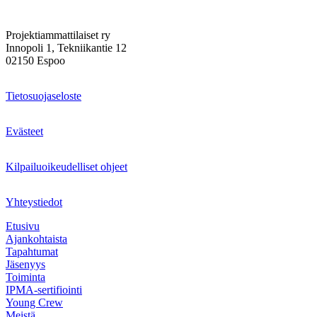
Projektiammattilaiset ry
Innopoli 1, Tekniikantie 12
02150 Espoo
Tietosuojaseloste
Evästeet
Kilpailuoikeudelliset ohjeet
Yhteystiedot
Etusivu
Ajankohtaista
Tapahtumat
Jäsenyys
Toiminta
IPMA-sertifiointi
Young Crew
Meistä