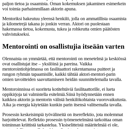
paljon tietoa ja osaamista. Oman kokemuksen jakaminen esimerkein
voi toimia parhaimmillaan aktorin apuna.
Mentoriksi hakeutuu yleensä henkilö, jolla on ammatillista osaamista
ja kilometrejä takana jo jonkin verran. Aktori on puolestaan
hakemassa tietoa, kokemusta, tukea ja rohkeutta omien päätösten
vahvistukseksi.
Mentorointi on osallistujia itseään varten
Olennaista on ymmärtää, että mentorointi on menetelmä ja keskiössä
ovat osallistujat itse – yksilöinä ja pareina. Vaikka
mentorointiohjelmassa on fasilitaattori rakentamassa puitteet ja
rungon ryhmän tapaamisille, kaikki tähtää aktori-mentori-parin
omien tavoitteiden saavuttamiseen heidän suunnittelemalla tavalla.
Mentoroinnissa ei suoriteta kotitehtäviä fasilitaattorille, ei lueta
oppikirjoja tai valmistella esitelmiä.Siinä hyödynnetään ennen
kaikkea aktorin ja mentorin välistä henkilökohtaista vuorovaikutusta.
Aika ja energia käytetään kunkin parin itsensä valitsemalla tavalla.
Prosessin keskeisimpiä työvälineitä on itsereflektio, jota molemmat
harjoittelevat. Reflektio prosessin työmenetelmänä tarkoittaa oman
toiminnan kriittistä tarkastelua. Yksiselitteistä määritelmää ei ole,