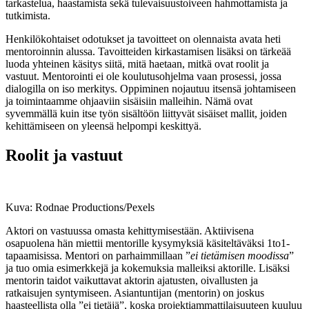
tarkastelua, haastamista sekä tulevaisuustoiveen hahmottamista ja
tutkimista.
Henkilökohtaiset odotukset ja tavoitteet on olennaista avata heti
mentoroinnin alussa. Tavoitteiden kirkastamisen lisäksi on tärkeää
luoda yhteinen käsitys siitä, mitä haetaan, mitkä ovat roolit ja
vastuut. Mentorointi ei ole koulutusohjelma vaan prosessi, jossa
dialogilla on iso merkitys. Oppiminen nojautuu itsensä johtamiseen
ja toimintaamme ohjaaviin sisäisiin malleihin. Nämä ovat
syvemmällä kuin itse työn sisältöön liittyvät sisäiset mallit, joiden
kehittämiseen on yleensä helpompi keskittyä.
Roolit ja vastuut
Kuva: Rodnae Productions/Pexels
Aktori on vastuussa omasta kehittymisestään. Aktiivisena
osapuolena hän miettii mentorille kysymyksiä käsiteltäväksi 1to1-
tapaamisissa. Mentori on parhaimmillaan ”
ei tietämisen moodissa
”
ja tuo omia esimerkkejä ja kokemuksia malleiksi aktorille. Lisäksi
mentorin taidot vaikuttavat aktorin ajatusten, oivallusten ja
ratkaisujen syntymiseen. Asiantuntijan (mentorin) on joskus
haasteellista olla ”ei tietäjä”, koska projektiammattilaisuuteen kuuluu