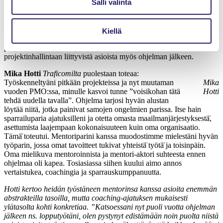
Salli valinta
projektipäällikkönä
DigiFinlandissa
kansallisen tietojohtamisen ja
tiedonhallinnan parissa työskentelevä Kesäläinen piti hyvästä
yhteishengestä, jossa oli mahtavaa olla mukana.
Kiellä
Mentorointi antoi valtavan määrän hyviä kontakteja
projektiammattilaisiin, joiden kanssa on tullut keskusteltua
projektinhallintaan liittyvistä asioista myös ohjelman jälkeen.
Mika Hotti
Traficomilta
puolestaan toteaa:
Työskenneltyäni pitkään projekteissa ja nyt muutaman
Mika
vuoden PMO:ssa, minulle kasvoi tunne ”voisikohan tätä
Hotti
tehdä uudella tavalla”. Ohjelma tarjosi hyvän alustan
löytää niitä, jotka painivat samojen ongelmien parissa. Itse hain
sparrailuparia ajatuksilleni ja otetta omasta maailmanjärjestyksestä̈,
asettumista laajempaan kokonaisuuteen kuin oma organisaatio.
Tämä̈ toteutui. Mentoriparini kanssa muodostimme mielestäni hyvän
työparin, jossa omat tavoitteet tukivat yhteistä̈ työtä̈ ja toisinpäin.
Oma mielikuva mentoroinnista ja mentori-aktori suhteesta ennen
ohjelmaa oli kapea. Tosiasiassa siihen kuului aimo annos
vertaistukea, coachingia ja sparrauskumppanuutta.
Hotti kertoo heidän työstäneen mentorinsa kanssa asioita enemmän
abstrakteilla tasoilla, mutta coaching-ajatuksen mukaisesti
ylätasolta kohti konkretiaa. ”
Katsoessani nyt puoli vuotta ohjelman
jälkeen ns. lopputyötäni, olen pystynyt edistämään noin puolta niistä