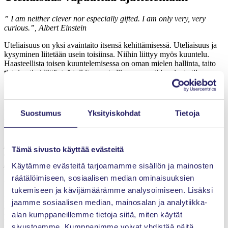
” I am neither clever nor especially gifted. I am only very, very
curious.”, Albert Einstein
Uteliaisuus on yksi avaintaito itsensä kehittämisessä. Uteliaisuus ja
kysyminen liitetään usein toisiinsa. Niihin liittyy myös kuuntelu.
Haasteellista toisen kuuntelemisessa on oman mielen hallinta, taito
tietoisesti pidättäytyä tulkitsemasta liian nopeasti ja raivata tilaa
uteliaisuudelle. Kuuntelu vaatii aikaa.
”
Rehellisesti en tiennyt, mitä̈ odottaa. Hakeuduin
uteliaisuuttani mukaan, halusin tutustua
Elina Glad
Suostumus
Yksityiskohdat
Tietoja
mentorointiin sekä päästä keskustelemaan oman
organisaation ulkopuolisen kokeneen projektiammattilaisen kanssa.
Uskoin löytäväni uusia työkaluja omaan
projektijohtamistyökalupakkiini sekä saavani perspektiiviä oman
Tämä sivusto käyttää evästeitä
organisaation ulkopuolelta – olenhan itse työskennellyt koko
projektiammattilaisurani saman organisaation palveluksessa.
”,
Käytämme evästeitä tarjoamamme sisällön ja mainosten
kuvaa aktorin roolissa Turun Clubin ohjelmassa mukana ollut
Elina
räätälöimiseen, sosiaalisen median ominaisuuksien
Glad
.
tukemiseen ja kävijämäärämme analysoimiseen. Lisäksi
Itselleni syntyi keskusteluiden myötä oivallus, kuinka projekti
jaamme sosiaalisen median, mainosalan ja analytiikka-
epäonnistuu tai onnistuu jo aivan alussa – on siis äärettömän tärkeää
alan kumppaneillemme tietoja siitä, miten käytät
keskittyä projektin asettamiseen riittävällä pieteetillä. Se maksaa
itsensä kyllä takaisin. Tätä ilosanomaa olen pyrkinyt jakamaan
sivustoamme. Kumppanimme voivat yhdistää näitä