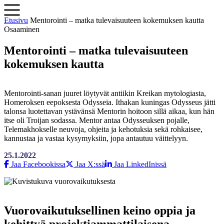
Siirry
sisältöön
Etusivu
Mentorointi – matka tulevaisuuteen kokemuksen kautta
Osaaminen
Mentorointi – matka tulevaisuuteen
kokemuksen kautta
Mentorointi-sanan juuret löytyvät antiikin Kreikan mytologiasta,
Homeroksen eepoksesta Odysseia. Ithakan kuningas Odysseus jätti
talonsa luotettavan ystävänsä Mentorin hoitoon sillä aikaa, kun hän
itse oli Troijan sodassa. Mentor antaa Odysseuksen pojalle,
Telemakhokselle neuvoja, ohjeita ja kehotuksia sekä rohkaisee,
kannustaa ja vastaa kysymyksiin, jopa antautuu väittelyyn.
25.1.2022
Jaa Facebookissa
Jaa X:ssä
Jaa LinkedInissä
Vuorovaikutuksellinen keino oppia ja
kehittyä projektiammattilaisena