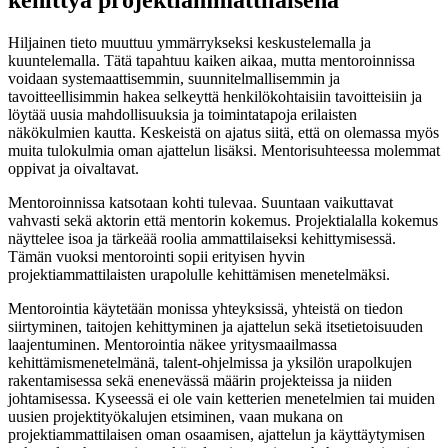
Hiljainen tieto muuttuu ymmärrykseksi keskustelemalla ja
kuuntelemalla. Tätä tapahtuu kaiken aikaa, mutta mentoroinnissa
voidaan systemaattisemmin, suunnitelmallisemmin ja
tavoitteellisimmin hakea selkeyttä henkilökohtaisiin tavoitteisiin ja
löytää uusia mahdollisuuksia ja toimintatapoja erilaisten
näkökulmien kautta. Keskeistä on ajatus siitä, että on olemassa myös
muita tulokulmia oman ajattelun lisäksi. Mentorisuhteessa molemmat
oppivat ja oivaltavat.
Mentoroinnissa katsotaan kohti tulevaa. Suuntaan vaikuttavat
vahvasti sekä aktorin että mentorin kokemus. Projektialalla kokemus
näyttelee isoa ja tärkeää roolia ammattilaiseksi kehittymisessä.
Tämän vuoksi mentorointi sopii erityisen hyvin
projektiammattilaisten urapolulle kehittämisen menetelmäksi.
Mentorointia käytetään monissa yhteyksissä, yhteistä on tiedon
siirtyminen, taitojen kehittyminen ja ajattelun sekä itsetietoisuuden
laajentuminen. Mentorointia näkee yritysmaailmassa
kehittämismenetelmänä, talent-ohjelmissa ja yksilön urapolkujen
rakentamisessa sekä enenevässä määrin projekteissa ja niiden
johtamisessa. Kyseessä ei ole vain ketterien menetelmien tai muiden
uusien projektityökalujen etsiminen, vaan mukana on
projektiammattilaisen oman osaamisen, ajattelun ja käyttäytymisen