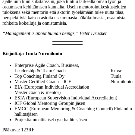
ajatteluun kuin substanssiin, joka tuntuu tärkeältä oman työn ja
osaamisen kehittämisen kannalta. Usein mentorointikeskustelujen
tuloksena sekä mentorin että aktorin työelämään tulee uutta tilaa,
perspektiiviä katsoa asioita useammasta näkökulmasta, osaamista,
rohkeita kokeiluja ja onnistumisia.
“Management is about human beings,” Peter Drucker
Kirjoittaja Tuula Nurmiluoto
Enterprise Agile Coach, Business,
Leadership & Team Coach
Kuva:
Top Coaching Finland Oy
Tuula
Master Certified Coach – ICF
Nurmiluoto
EIA (European Individual Accrediation
Master coach & mentor)
ESIA (European Supervision Individual Accrediation)
ICF Global Mentoring Groupin jäsen
EMCC (European Mentoring & Coaching Council) Finlandin
hallitusjäsen
Projektiammattilaiset ry:n hallitusjäsen
Pääkuva: 123RF