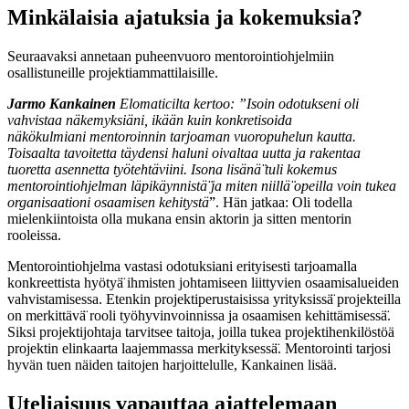
Minkälaisia ajatuksia ja kokemuksia?
Seuraavaksi annetaan puheenvuoro mentorointiohjelmiin
osallistuneille projektiammattilaisille.
Jarmo Kankainen
Elomaticilta
kertoo: ”
Isoin odotukseni oli
vahvistaa näkemyksiäni, ikään kuin
konkretisoida
näkökulmiani mentoroinnin tarjoaman vuoropuhelun kautta.
Toisaalta tavoitetta täydensi haluni oivaltaa uutta ja rakentaa
tuoretta asennetta työtehtäviini. Isona lisänä̈ tuli kokemus
mentorointiohjelman läpikäynnistä̈ ja miten niillä̈ opeilla voin tukea
organisaationi osaamisen kehitystä̈
”. Hän jatkaa: Oli todella
mielenkiintoista olla mukana ensin aktorin ja sitten mentorin
rooleissa.
Mentorointiohjelma vastasi odotuksiani erityisesti tarjoamalla
konkreettista hyötyä̈ ihmisten johtamiseen liittyvien osaamisalueiden
vahvistamisessa. Etenkin projektiperustaisissa yrityksissä̈ projekteilla
on merkittävä̈ rooli työhyvinvoinnissa ja osaamisen kehittämisessä̈.
Siksi projektijohtaja tarvitsee taitoja, joilla tukea projektihenkilöstöä
projektin elinkaarta laajemmassa merkityksessä̈. Mentorointi tarjosi
hyvän tuen näiden taitojen harjoittelulle, Kankainen lisää.
Uteliaisuus vapauttaa ajattelemaan