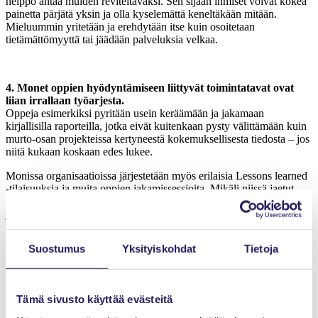
helppo antaa muiden reviteltäväksi. Sen sijaan ihmiset voivat kokea
painetta pärjätä yksin ja olla kyselemättä keneltäkään mitään.
Mieluummin yritetään ja erehdytään itse kuin osoitetaan
tietämättömyyttä tai jäädään palveluksia velkaa.
4. Monet oppien hyödyntämiseen liittyvät toimintatavat ovat
liian irrallaan työarjesta.
Oppeja esimerkiksi pyritään usein keräämään ja jakamaan
kirjallisilla raporteilla, jotka eivät kuitenkaan pysty välittämään kuin
murto-osan projekteissa kertyneestä kokemuksellisesta tiedosta – jos
niitä kukaan koskaan edes lukee.
Monissa organisaatioissa järjestetään myös erilaisia Lessons learned
-tilaisuuksia ja muita oppien jakamissessioita. Mikäli niissä jaetut
opit ja kokemukset eivät kuitenkaan ole osallistujien omassa arjessa
juuri sillä hetkellä ajankohtaisia, on hyvin todennäköistä, että iso osa
niistä unohtuu hyvinkin nopeasti.
Suostumus
Yksityiskohdat
Tietoja
Mikä siis neuvoksi?
Projektimalleihin on enenevässä määrin pyritty ottamaan mukaan
oppien hyödyntämisen näkökulmaa. Silti tässäkään asiassa ei riitä,
Tämä sivusto käyttää evästeitä
että asia on nostettu osaksi projektimallia. Oppien jakaminen ja