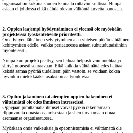
organisaation kokonaisuuden kannalta riittävän kriittisiä. Niinpä
asiaan ei johdossa ehkä nähdä olevan välitöntä tarvetta panostaa.
2. Oppien laajempi hyödyntäminen ei yleensä ole myöskään
projekteissa työskenteleville prioriteetti.
Oma lyhyen tähtäimen selviytyminen ajaa yhteisen pitkän tähtäimen
kehittymisen edelle, vaikka periaatteessa asiaan suhtauduttaisiinkin
myönteisesti.
Niinpä kun projekti päättyy, sen haluaa helposti vain unohtaa ja
siirtyä nopeasti seuraavaan. Eikä kaikkia välttämättä edes haittaa
keksiä samaa pyörää uudelleen; päin vastoin, se voidaan kokea
hyvinkin mielekkääksi osaksi omaa työnkuvaa.
3. Opitun jakaminen tai aiempien oppien hakeminen ei
välttämättä ole edes ihmisten intresseissä.
Oppejaan pimittämällä ihmiset voivat pyrkiä rakentamaan
riippuvuutta omasta osaamisestaan ja siten turvaamaan omaa
asemaansa organisaatiossa.
Myöskään omia vaikeuksia ja epäonnistumisia ei välttämättä ole