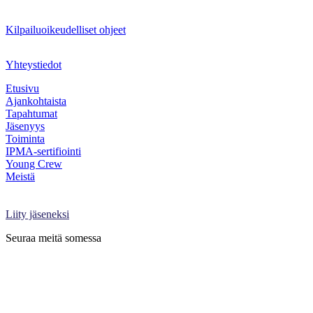
Kilpailuoikeudelliset ohjeet
Yhteystiedot
Etusivu
Ajankohtaista
Tapahtumat
Jäsenyys
Toiminta
IPMA-sertifiointi
Young Crew
Meistä
Projektimaailma-lehti
Kirjaudu Oma PRY:hyn
Liity jäseneksi
Seuraa meitä somessa
Facebook
X
LinkedIn
Instagram
YouTube