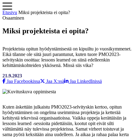
Siirry
sisältöön
Etusivu
Miksi projekteista ei opita?
Osaaminen
Miksi projekteista ei opita?
Projekteista opitun hyödyntämisestä on kipuiltu jo vuosikymmenet.
Eikä tilanne ole siitä juuri parantunut, kuten tuore PMO2023-
selvityskin osoittaa: lessons learned on siinä edelleenkin
kehittämiskohteiden ykkösenä. Missä siis vika?
21.9.2023
Jaa Facebookissa
Jaa X:ssä
Jaa LinkedInissä
Kuten äskettäin julkaistu PMO2023-selvityskin kertoo, opitun
hyödyntäminen on ongelma useimmissa projekteja ja ketterää
kehitystä tekevissä organisaatioissa. Vaikka oppeja kerättäisiin ja
lessons learned -sessioita pidettäisiin, kootut opit eivät silti
välttämättä näy tulevissa projekteissa. Samat virheet toistuvat ja
sama pyörä keksitään aina uudelleen. Ja aikaa ja rahaa palaa kerta