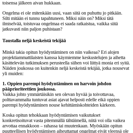
toisensa jälkeen aivan hukkaan.
Ongelma ei ole mitenkään uusi, vaan siitä on puhuttu jo pitkään.
Silti mitään ei tunnu tapahtuneen. Miksi näin on? Miksi tätä
ilmiselvää, toistuvaa ongelmaa ei saada ratkaistua, vaikka siitä
jatkuvasti niin paljon puhistaan?
Taustalla neljä keskeistä tekijää
Minkä takia opitun hyödyntäminen on niin vaikeaa? Eri alojen
projektiammattilaisten kanssa käymiemme keskustelujen ja aihetta
käsittelevän tutkimuksen perusteella siihen voi liittyä monia eri syitä.
Näiden joukossa on kuitenkin neljä keskeistä tekijää, jotka nousevat
yli muiden:
1. Oppien parempi hyödyntäminen on harvoin johdon
pääprioriteettien joukossa.
Vaikka johto ymmärtäisikin sen olevan hyvää ja toivottavaa,
polttavammalta tuntuvat asiat ajavat helposti edelle eikä oppien
parempi hyödyntäminen nouse kehittämiskohteiden kärkeen.
Koska opitun tehokkaan hyödyntämisen vaikutukset
konkretisoituvat vasta pitemmällä tähtäimellä, niitä voi olla vaikea
arvottaa ennakkoon – rahassa tai muutenkaan. Myöskään opitun
puutteellisen hyödyntämisen aiheuttamat ongelmat eivät yleensä ole