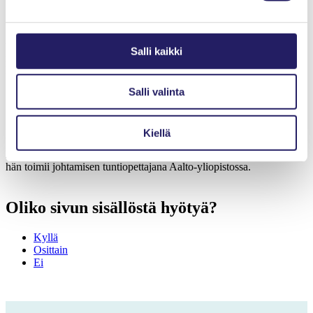
Pekka Buttler
Kauppatieteiden tohtori Pekka Buttler on viimeiset 20 vuotta
työskennellyt teknologian, muotoilun ja organisaatioiden
Salli kaikki
risteyskohdassa. Nyt hän toimii Arcada Ammattikorkeakoulussa
liiketalouden lehtorina ja tutkijana.
Salli valinta
Riku Oksman
Kiellä
Kauppatieteiden tohtori Riku Oksman edistää projekteista opitun
hyödyntämistä Projektivarikko Oy:n kouluttaja-konsulttina. Lisäksi
hän toimii johtamisen tuntiopettajana Aalto-yliopistossa.
Oliko sivun sisällöstä hyötyä?
Kyllä
Osittain
Ei