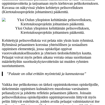
oppimistavoitteita ja tarjoamaan myös kiehtovan pelikokemuksen.
Kuvassa on näkyvissä yhden kehitetyn pelisovelluksen
(Kiertotalousprojektin johtaminen) pääkenttä.
Yksi Oulun yliopiston kehittämän pelisovelluksen,
Kiertotalousprojektin johtamisen pääkenttä.
Kehitettyjä pelisovelluksia voi pelata niin yksin kuin ryhmissä.
Ryhmässä pelaaminen korostaa yhteisöllisen ja sosiaalisen
oppimisen elementtejä, jossa opiskelijat oppivat
vuorovaikutuksellisuuden ja yhteisen tiedonkehittelyn kautta.
Pelaajat voivat myös pelien aikana verrata omaa suoritustaan
määriteltyihin suorituskykytavoitteisiin tai muiden ryhmien
suoriutumiseen.
”Palaute on ollut erittäin myönteistä ja kannustavaa”
Vaikka itse pelikokemus on tärkeä oppimiskokemus opiskelijoille,
tärkeimmän oppimisen kulmakiven muodostaa varsinainen
pelianalyysi ja johdettu reflektio pelaamisen jälkeen. Joissain
pelisovelluksissa opiskelijoiden oppimisprosessiin liittyvät myös
peliin liittyvät esitehtävät, joiden avulla pelaajat valmistautuvat itse