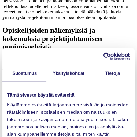
pelisessioon. Yhteinen pelikokemus on erinomainen lähtökohta
reflektiotilaisuudelle pelin jälkeen, jossa ideana on yhdistää opittu
teoreettinen tieto pelikokemukseen ja tehdä päätelmiä ja luoda
ymmärrystä projektitoiminnan ja -päätöksenteon logiikoista.
Opiskelijoiden näkemyksiä ja
kokemuksia projektijohtamisen
oppimispeleistä
PBG-oppimispelisovellusten käytöstä on kerätty systemaattisesti
käyttökokemuksia ja näkemyksiä pelejä pelanneilta opiskelijoilta.
Tähän mennessä eri pelejä on käyttänyt jo yli 1 000 opiskelijaa niin
Suostumus
Yksityiskohdat
Tietoja
kotimaassa kuin eurooppalaisissa ja yhdysvaltalaisissa yliopistoissa.
Mukana on ollut myös paljon aikuisopiskelijoita ja opiskelijoiden
kokemus ja osaaminen projektitoimintaan liittyen on ollut hyvin
vaihtelevaa. Olemme yhdistäneet sovellusten pilotointiin myös
Tämä sivusto käyttää evästeitä
tutkimusta pelipohjaisten sovellusten hyödyistä projektijohtamisen
opetuksessa, ja keräämme jokaisesta pilotista kattavaa
Käytämme evästeitä tarjoamamme sisällön ja mainosten
tutkimusaineistoa käyttäjien kokemuksista.
räätälöimiseen, sosiaalisen median ominaisuuksien
tukemiseen ja kävijämäärämme analysoimiseen. Lisäksi
Palaute on ollut erittäin myönteistä ja kannustavaa. Opiskelijat ovat
kokeneet, että pelisovellukset integroivat ansiokkaalla tavalla
jaamme sosiaalisen median, mainosalan ja analytiikka-
kursseilla opittuja asioita ja tarjoavat mahdollisuuden harjoitella
alan kumppaneillemme tietoja siitä, miten käytät
projektitoimintaa ja päätöksentekoa riskivapaassa ympäristössä.