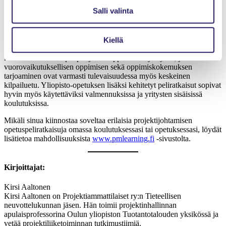
helppokäyttöisiä ja järkevästi hinnoiteltuja ratkaisuja on kuitenkin
Salli valinta
olemassa rajoitetusti.
Opetuksen ja oppimisen kiihtyvän digitalisaatiokehityksen myötä
erilaisten pelipohjaisten oppimissovellusten käytön voidaan ennustaa
Kiellä
kasvavan merkittävästi. Myös korkeakoulut kiinnostuvat yhä
kasvavassa määrin pelipohjaisen oppimisen hyödyistä, ja
vuorovaikutuksellisen oppimisen sekä oppimiskokemuksen
tarjoaminen ovat varmasti tulevaisuudessa myös keskeinen
kilpailuetu. Yliopisto-opetuksen lisäksi kehitetyt peliratkaisut sopivat
hyvin myös käytettäviksi valmennuksissa ja yritysten sisäisissä
koulutuksissa.
Mikäli sinua kiinnostaa soveltaa erilaisia projektijohtamisen
opetuspeliratkaisuja omassa koulutuksessasi tai opetuksessasi, löydät
lisätietoa mahdollisuuksista
www.pmlearning.fi
-sivustolta.
Kirjoittajat:
Kirsi Aaltonen
Kirsi Aaltonen on Projektiammattilaiset ry:n Tieteellisen
neuvottelukunnan jäsen. Hän toimii projektinhallinnan
apulaisprofessorina Oulun yliopiston Tuotantotalouden yksikössä ja
vetää projektiliiketoiminnan tutkimustiimiä.