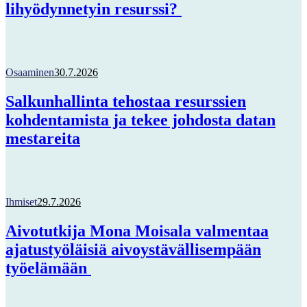
lihyödynnetyin resurssi?
Osaaminen
30.7.2026
Salkunhallinta tehostaa resurssien
kohdentamista ja tekee johdosta datan
mestareita
Ihmiset
29.7.2026
Aivotutkija Mona Moisala valmentaa
ajatustyöläisiä aivoystävällisempään
työelämään