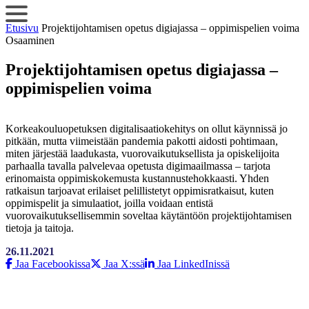
Siirry
sisältöön
Etusivu
Projektijohtamisen opetus digiajassa – oppimispelien voima
Osaaminen
Projektijohtamisen opetus digiajassa –
oppimispelien voima
Korkeakouluopetuksen digitalisaatiokehitys on ollut käynnissä jo
pitkään, mutta viimeistään pandemia pakotti aidosti pohtimaan,
miten järjestää laadukasta, vuorovaikutuksellista ja opiskelijoita
parhaalla tavalla palvelevaa opetusta digimaailmassa – tarjota
erinomaista oppimiskokemusta kustannustehokkaasti. Yhden
ratkaisun tarjoavat erilaiset pelillistetyt oppimisratkaisut, kuten
oppimispelit ja simulaatiot, joilla voidaan entistä
vuorovaikutuksellisemmin soveltaa käytäntöön projektijohtamisen
tietoja ja taitoja.
26.11.2021
Jaa Facebookissa
Jaa X:ssä
Jaa LinkedInissä