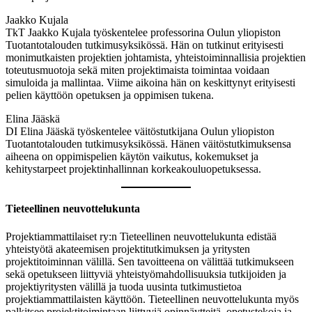
Jaakko Kujala
TkT Jaakko Kujala työskentelee professorina Oulun yliopiston
Tuotantotalouden tutkimusyksikössä. Hän on tutkinut erityisesti
monimutkaisten projektien johtamista, yhteistoiminnallisia projektien
toteutusmuotoja sekä miten projektimaista toimintaa voidaan
simuloida ja mallintaa. Viime aikoina hän on keskittynyt erityisesti
pelien käyttöön opetuksen ja oppimisen tukena.
Elina Jääskä
DI Elina Jääskä työskentelee väitöstutkijana Oulun yliopiston
Tuotantotalouden tutkimusyksikössä. Hänen väitöstutkimuksensa
aiheena on oppimispelien käytön vaikutus, kokemukset ja
kehitystarpeet projektinhallinnan korkeakouluopetuksessa.
Tieteellinen neuvottelukunta
Projektiammattilaiset ry:n Tieteellinen neuvottelukunta edistää
yhteistyötä akateemisen projektitutkimuksen ja yritysten
projektitoiminnan välillä. Sen tavoitteena on välittää tutkimukseen
sekä opetukseen liittyviä yhteistyömahdollisuuksia tutkijoiden ja
projektiyritysten välillä ja tuoda uusinta tutkimustietoa
projektiammattilaisten käyttöön. Tieteellinen neuvottelukunta myös
palkitsee projektitoimintaan liittyviä opinnäytteitä, opetustekoja ja