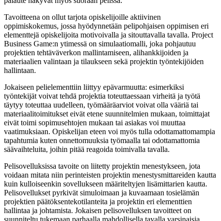
palaute näkyvät myös suoraan pelissä.
Tavoitteena on ollut tarjota opiskelijoille aktiivinen
oppimiskokemus, jossa hyödynnetään pelipohjaisen oppimisen eri
elementtejä opiskelijoita motivoivalla ja sitouttavalla tavalla. Project
Business Game:n ytimessä on simulaatiomalli, joka pohjautuu
projektien tehtäväverkon mallintamiseen, alihankkijoiden ja
materiaalien valintaan ja tilaukseen sekä projektin työntekijöiden
hallintaan.
Jokaiseen pelielementtiin liittyy epävarmuutta: esimerkiksi
työntekijät voivat tehdä projektia toteuttaessaan virheitä ja työtä
täytyy toteuttaa uudelleen, työmääräarviot voivat olla vääriä tai
materiaalitoimitukset eivät etene suunnitelmien mukaan, toimittajat
eivät toimi sopimusehtojen mukaan tai asiakas voi muuttaa
vaatimuksiaan. Opiskelijan eteen voi myös tulla odottamattomampia
tapahtumia kuten onnettomuuksia työmaalla tai odottamattomia
säävaihteluita, joihin pitää reagoida toimivalla tavalla.
Pelisovelluksissa tavoite on liitetty projektin menestykseen, jota
voidaan mitata niin perinteisten projektin menestysmittareiden kautta
kuin kulloiseenkin sovellukseen määriteltyjen lisämittarien kautta.
Pelisovellukset pyrkivät simuloimaan ja kuvaamaan tosielämän
projektien päätöksentekotilanteita ja projektin eri elementtien
hallintaa ja johtamista. Jokaisen pelisovelluksen tavoitteet on
suunniteltu tukemaan parhaalla mahdollisella tavalla varsinaisia