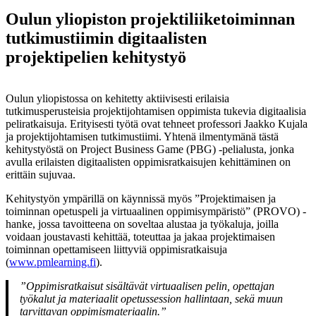
Oulun yliopiston projektiliiketoiminnan
tutkimustiimin digitaalisten
projektipelien kehitystyö
Oulun yliopistossa on kehitetty aktiivisesti erilaisia
tutkimusperusteisia projektijohtamisen oppimista tukevia digitaalisia
peliratkaisuja. Erityisesti työtä ovat tehneet professori Jaakko Kujala
ja projektijohtamisen tutkimustiimi. Yhtenä ilmentymänä tästä
kehitystyöstä on Project Business Game (PBG) -pelialusta, jonka
avulla erilaisten digitaalisten oppimisratkaisujen kehittäminen on
erittäin sujuvaa.
Kehitystyön ympärillä on käynnissä myös ”Projektimaisen ja
toiminnan opetuspeli ja virtuaalinen oppimisympäristö” (PROVO) -
hanke, jossa tavoitteena on soveltaa alustaa ja työkaluja, joilla
voidaan joustavasti kehittää, toteuttaa ja jakaa projektimaisen
toiminnan opettamiseen liittyviä oppimisratkaisuja
(
www.pmlearning.fi
).
”Oppimisratkaisut sisältävät virtuaalisen pelin, opettajan
työkalut ja materiaalit opetussession hallintaan, sekä muun
tarvittavan oppimismateriaalin.”