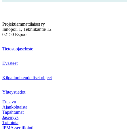
Projektiammattilaiset ry
Innopoli 1, Tekniikantie 12
02150 Espoo
Tietosuojaseloste
Evästeet
Kilpailuoikeudelliset ohjeet
Yhteystiedot
Etusivu
Ajankohtaista
Tapahtumat
Jäsenyys
Toiminta
IPMA-sertifiointi