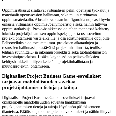
Oppimisratkaisut sisältävät virtuaalisen pelin, opettajan työkalut ja
materiaalit opetussession hallintaan, sekä muun tarvittavan
oppimismateriaalin. Alustalle voidaan konfiguroida nopeasti hyvin
erilaisia virtuaalisia oppimis-/peliympäristöjä sekä näihin liittyviä
oppimisratkaisuja. Provo-hankkeessa on tähän mennessä kehitetty
lukuisia projektijohtamisen oppimispelejä, joista osa soveltuu
projektijohtamisen vasta-alkajille ja osa edistyneemmille oppijoille.
Pelisovelluksia on toteutettu mm. projektien aikataulujen ja
resurssien hallinnasta, kestävästä projektinhallinnasta, teollisen
tehtaan suunnittelu- ja rakennusprojektista sekä tuotantolinjaston
investointiprojektista. Lisäksi käynnissä on pelisovelluksien
kehityshankkeita liittyen ketterään projektinhallintaan ja
muutosprojektin johtamiseen.
Digitaaliset Project Business Game -sovellukset
tarjoavat mahdollisuuden soveltaa
projektijohtamisen tietoja ja taitoja
Digitaaliset Project Business Game -sovellukset tarjoavat
opiskelijoille mahdollisuuden soveltaa hankkimiaan
projektijohtamisen tietoja ja taitoja käytännön päätöksenteon
tilanteissa. Päätösten ja toimenpiteiden vaikutukset ja näihin liittyvä