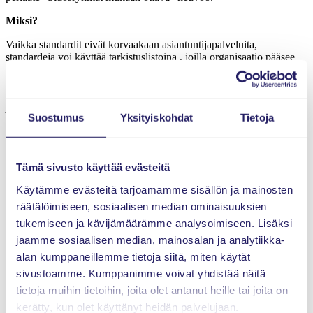
Miksi?
Vaikka standardit eivät korvaakaan asiantuntijapalveluita,
standardeja voi käyttää tarkistuslistoina , joilla organisaatio pääsee
alkuun: olemmeko me muistaneet hoitaa tämän? Jos emme, mitä
teemme seuraavaksi ja milloin, miten, ja kuka siitä vastaa? Jos
olemme, onko nykyinen taso riittävä vai pitäisikö meidän vielä tehdä
jotakin muuta? Kun organisaatio ensin itse huolehtii tästä
Suostumus
Yksityiskohdat
Tietoja
perusselvitystyöstä, tarvittavan asiantuntijapalvelun määrä ja hinta
voi jäädä pienemmäksi.
Usein standardeja kuulee arvosteltavan niiden abstraktin
Tämä sivusto käyttää evästeitä
ilmaisutavan johdosta. Tämä on käytännön sanelema tilanne, jotta
ohjeita voidaan soveltaa missä tahansa päin maailmaa ja millaisessa
Käytämme evästeitä tarjoamamme sisällön ja mainosten
organisaatiossa tahansa. Standardin tarjoaman yleisohjeistuksen
räätälöimiseen, sosiaalisen median ominaisuuksien
pohjalle organisaation on hyvä rakentaa oma toimintamallinsa.
Ilahduttavia esimerkkejä välittömästi sovellettavista konkreettisista
tukemiseen ja kävijämäärämme analysoimiseen. Lisäksi
ohjeistakin on: standardi SFS-ISO 31022:2022 tarjoaa liitteissään
jaamme sosiaalisen median, mainosalan ja analytiikka-
ohjeita, malleja, riskienhallinnan lokeja, rekistereitä ja
alan kumppaneillemme tietoja siitä, miten käytät
tarkistuslistoja.
sivustoamme. Kumppanimme voivat yhdistää näitä
Yhteenveto
tietoja muihin tietoihin, joita olet antanut heille tai joita on
Projekteihin liittyy valtaisa määrä erilaisia riskejä. Niitä täytyy
kerätty, kun olet käyttänyt heidän palvelujaan.