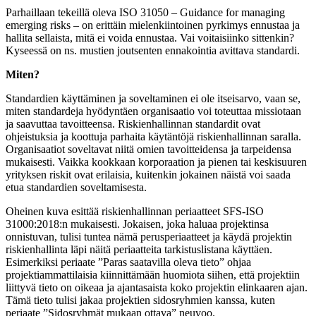
Parhaillaan tekeillä oleva ISO 31050 – Guidance for managing
emerging risks – on erittäin mielenkiintoinen pyrkimys ennustaa ja
hallita sellaista, mitä ei voida ennustaa. Vai voitaisiinko sittenkin?
Kyseessä on ns. mustien joutsenten ennakointia avittava standardi.
Miten?
Standardien käyttäminen ja soveltaminen ei ole itseisarvo, vaan se,
miten standardeja hyödyntäen organisaatio voi toteuttaa missiotaan
ja saavuttaa tavoitteensa. Riskienhallinnan standardit ovat
ohjeistuksia ja koottuja parhaita käytäntöjä riskienhallinnan saralla.
Organisaatiot soveltavat niitä omien tavoitteidensa ja tarpeidensa
mukaisesti. Vaikka kookkaan korporaation ja pienen tai keskisuuren
yrityksen riskit ovat erilaisia, kuitenkin jokainen näistä voi saada
etua standardien soveltamisesta.
Oheinen kuva esittää riskienhallinnan periaatteet SFS-ISO
31000:2018:n mukaisesti. Jokaisen, joka haluaa projektinsa
onnistuvan, tulisi tuntea nämä perusperiaatteet ja käydä projektin
riskienhallinta läpi näitä periaatteita tarkistuslistana käyttäen.
Esimerkiksi periaate ”Paras saatavilla oleva tieto” ohjaa
projektiammattilaisia kiinnittämään huomiota siihen, että projektiin
liittyvä tieto on oikeaa ja ajantasaista koko projektin elinkaaren ajan.
Tämä tieto tulisi jakaa projektien sidosryhmien kanssa, kuten
periaate ”Sidosryhmät mukaan ottava” neuvoo.