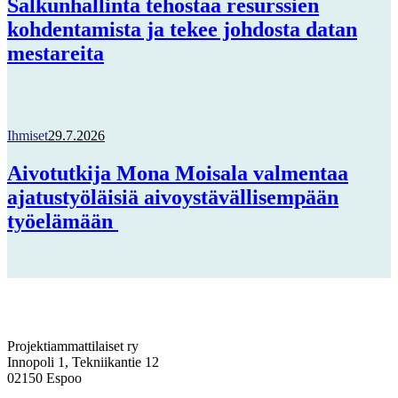
Salkunhallinta tehostaa resurssien
kohdentamista ja tekee johdosta datan
mestareita
Ihmiset
29.7.2026
Aivotutkija Mona Moisala valmentaa
ajatustyöläisiä aivoystävällisempään
työelämään
Projektiammattilaiset ry
Innopoli 1, Tekniikantie 12
02150 Espoo