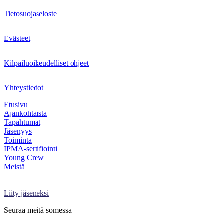
Tietosuojaseloste
Evästeet
Kilpailuoikeudelliset ohjeet
Yhteystiedot
Etusivu
Ajankohtaista
Tapahtumat
Jäsenyys
Toiminta
IPMA-sertifiointi
Young Crew
Meistä
Projektimaailma-lehti
Kirjaudu Oma PRY:hyn
Liity jäseneksi
Seuraa meitä somessa