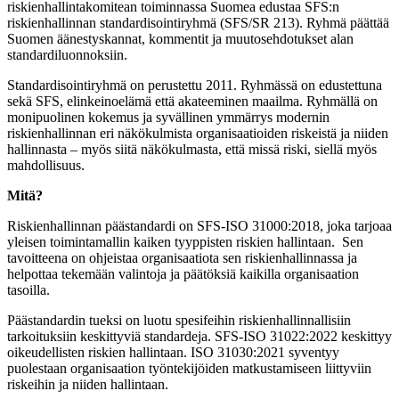
riskienhallintakomitean toiminnassa Suomea edustaa SFS:n
riskienhallinnan standardisointiryhmä (SFS/SR 213). Ryhmä päättää
Suomen äänestyskannat, kommentit ja muutosehdotukset alan
standardiluonnoksiin.
Standardisointiryhmä on perustettu 2011. Ryhmässä on edustettuna
sekä SFS, elinkeinoelämä että akateeminen maailma. Ryhmällä on
monipuolinen kokemus ja syvällinen ymmärrys modernin
riskienhallinnan eri näkökulmista organisaatioiden riskeistä ja niiden
hallinnasta – myös siitä näkökulmasta, että missä riski, siellä myös
mahdollisuus.
Mitä?
Riskienhallinnan päästandardi on SFS-ISO 31000:2018, joka tarjoaa
yleisen toimintamallin kaiken tyyppisten riskien hallintaan. Sen
tavoitteena on ohjeistaa organisaatiota sen riskienhallinnassa ja
helpottaa tekemään valintoja ja päätöksiä kaikilla organisaation
tasoilla.
Päästandardin tueksi on luotu spesifeihin riskienhallinnallisiin
tarkoituksiin keskittyviä standardeja. SFS-ISO 31022:2022 keskittyy
oikeudellisten riskien hallintaan. ISO 31030:2021 syventyy
puolestaan organisaation työntekijöiden matkustamiseen liittyviin
riskeihin ja niiden hallintaan.