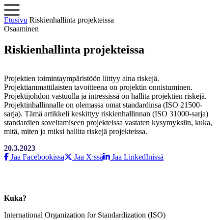
Siirry
sisältöön
Etusivu
Riskienhallinta projekteissa
Osaaminen
Riskienhallinta projekteissa
Projektien toimintaympäristöön liittyy aina riskejä.
Projektiammattilaisten tavoitteena on projektin onnistuminen.
Projektijohdon vastuulla ja intressissä on hallita projektien riskejä.
Projektinhallinnalle on olemassa omat standardinsa (ISO 21500-
sarja). Tämä artikkeli keskittyy riskienhallinnan (ISO 31000-sarja)
standardien soveltamiseen projekteissa vastaten kysymyksiin, kuka,
mitä, miten ja miksi hallita riskejä projekteissa.
20.3.2023
Jaa Facebookissa
Jaa X:ssä
Jaa LinkedInissä
Kuka?
International Organization for Standardization (ISO)