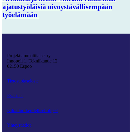
ajatustyöläisiä aivoystävällisempään
työelämään
Projektiammattilaiset ry
Innopoli 1, Tekniikantie 12
02150 Espoo
Tietosuojaseloste
Evästeet
Kilpailuoikeudelliset ohjeet
Yhteystiedot