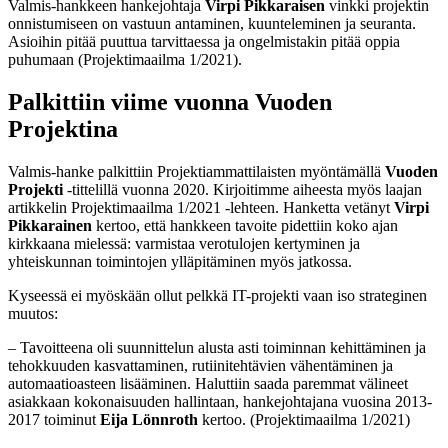
Valmis-hankkeen hankejohtaja
Virpi Pikkaraisen
vinkki projektin
onnistumiseen on vastuun antaminen, kuunteleminen ja seuranta.
Asioihin pitää puuttua tarvittaessa ja ongelmistakin pitää oppia
puhumaan (Projektimaailma 1/2021).
Palkittiin viime vuonna Vuoden
Projektina
Valmis-hanke palkittiin Projektiammattilaisten myöntämällä
Vuoden
Projekti
-tittelillä vuonna 2020. Kirjoitimme aiheesta myös laajan
artikkelin Projektimaailma 1/2021 -lehteen. Hanketta vetänyt
Virpi
Pikkarainen
kertoo, että hankkeen tavoite pidettiin koko ajan
kirkkaana mielessä: varmistaa verotulojen kertyminen ja
yhteiskunnan toimintojen ylläpitäminen myös jatkossa.
Kyseessä ei myöskään ollut pelkkä IT-projekti vaan iso strateginen
muutos:
– Tavoitteena oli suunnittelun alusta asti toiminnan kehittäminen ja
tehokkuuden kasvattaminen, rutiinitehtävien vähentäminen ja
automaatioasteen lisääminen. Haluttiin saada paremmat välineet
asiakkaan kokonaisuuden hallintaan, hankejohtajana vuosina 2013-
2017 toiminut
Eija Lönnroth
kertoo. (Projektimaailma 1/2021)