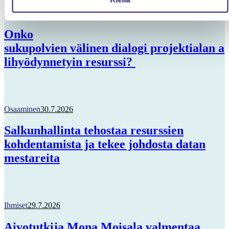
Osaaminen
31.7.2026
Onko
sukupolvien välinen dialogi projektialan a
lihyödynnetyin resurssi?
Osaaminen
30.7.2026
Salkunhallinta tehostaa resurssien
kohdentamista ja tekee johdosta datan
mestareita
Ihmiset
29.7.2026
Aivotutkija Mona Moisala valmentaa