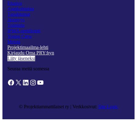
Etusivu
Ajankohtaista
Tapahtumat
Jäsenyys
Toiminta
IPMA-sertifiointi
Young Crew
Meistä
Projektimaailma-lehti
Kirjaudu Oma PRY:hyn
Liity jäseneksi
Seuraa meitä somessa
Facebook
X
LinkedIn
Instagram
YouTube
© Projektiammattilaiset ry | Verkkosivut:
Site Logic