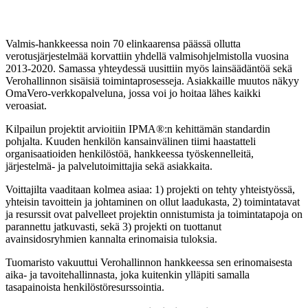
Valmis-hankkeessa noin 70 elinkaarensa päässä ollutta
verotusjärjestelmää korvattiin yhdellä valmisohjelmistolla vuosina
2013-2020. Samassa yhteydessä uusittiin myös lainsäädäntöä sekä
Verohallinnon sisäisiä toimintaprosesseja. Asiakkaille muutos näkyy
OmaVero-verkkopalveluna, jossa voi jo hoitaa lähes kaikki
veroasiat.
Kilpailun projektit arvioitiin IPMA®:n kehittämän standardin
pohjalta. Kuuden henkilön kansainvälinen tiimi haastatteli
organisaatioiden henkilöstöä, hankkeessa työskennelleitä,
järjestelmä- ja palvelutoimittajia sekä asiakkaita.
Voittajilta vaaditaan kolmea asiaa: 1) projekti on tehty yhteistyössä,
yhteisin tavoittein ja johtaminen on ollut laadukasta, 2) toimintatavat
ja resurssit ovat palvelleet projektin onnistumista ja toimintatapoja on
parannettu jatkuvasti, sekä 3) projekti on tuottanut
avainsidosryhmien kannalta erinomaisia tuloksia.
Tuomaristo vakuuttui Verohallinnon hankkeessa sen erinomaisesta
aika- ja tavoitehallinnasta, joka kuitenkin ylläpiti samalla
tasapainoista henkilöstöresurssointia.