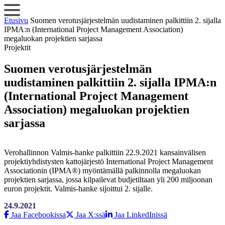
Siirry
sisältöön
Etusivu
Suomen verotusjärjestelmän uudistaminen palkittiin 2. sijalla
IPMA:n (International Project Management Association)
megaluokan projektien sarjassa
Projektit
Suomen verotusjärjestelmän
uudistaminen palkittiin 2. sijalla IPMA:n
(International Project Management
Association) megaluokan projektien
sarjassa
Verohallinnon Valmis-hanke palkittiin 22.9.2021 kansainvälisen
projektiyhdistysten kattojärjestö International Project Management
Associationin (IPMA®) myöntämällä palkinnolla megaluokan
projektien sarjassa, jossa kilpailevat budjetiltaan yli 200 miljoonan
euron projektit. Valmis-hanke sijoittui 2. sijalle.
24.9.2021
Jaa Facebookissa
Jaa X:ssä
Jaa LinkedInissä