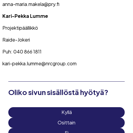
anna-maria.makela@pry.fi
Kari-Pekka Lumme
Projektipäällikkö
Raide-Jokeri
Puh: 040 866 1811
kari-pekka.lumme@nrcgroup.com
Oliko sivun sisällöstä hyötyä?
Kyllä
Osittain
Ei