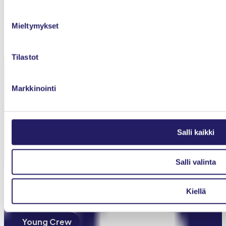
Evästeet
Mieltymykset
Kilpailuoikeudelliset ohjeet
Tilastot
Yhteystiedot
Markkinointi
Etusivu
Ajankohtaista
Salli kaikki
Tapahtumat
Jäsenyys
Salli valinta
Toiminta
Kiellä
IPMA-sertifiointi
Young Crew