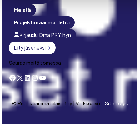
Meistä
Projektimaailma-lehti
Kirjaudu Oma PRY:hyn
Liity jäseneksi
Seuraa meitä somessa
Facebook
X
LinkedIn
Instagram
YouTube
© Projektiammattilaiset ry | Verkkosivut:
Site Logic