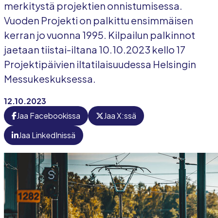
merkitystä projektien onnistumisessa.
Vuoden Projekti on palkittu ensimmäisen
kerran jo vuonna 1995. Kilpailun palkinnot
jaetaan tiistai-iltana 10.10.2023 kello 17
Projektipäivien iltatilaisuudessa Helsingin
Messukeskuksessa.
12.10.2023
Jaa Facebookissa
Jaa X:ssä
Jaa LinkedInissä