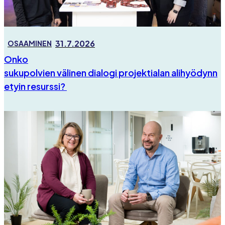
31.7.2026
OSAAMINEN
Onko
sukupolvien välinen dialogi projektialan alihyödynn
etyin resurssi?