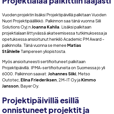
Projektialaa palkittiin laajasti
Vuoden projektin lisäksi Projektipäivillä palkitaan Vuoden
Nuori Projektipäällikkö. Palkinnon saa tänä vuonna Siili
Solutions Oyj:n
Joanna Kahila
. Lisäksi palkitaan
projektialaan liittyvässä akateemisessa tutkimuksessa ja
opetuksessa ansioitunut henkilö Academic PM Award -
palkinnolla. Tänä vuonna se menee
Matias
Ståhlelle
Tampereen yliopistosta.
Myös ansioituneesti sertifioituneet palkitaan
Projektipäivillä. IPMA-sertifioituneita on Suomessa jo yli
6000. Palkinnon saavat:
Johannes Siiki
, Metso
Outotec,
Elina Friederiksen
, 2M-IT Oy ja
Kimmo
Jansson
, Bayer Oy.
Projektipäivillä esillä
onnistuneet projektit ja