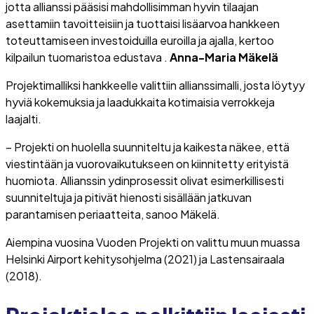
jotta allianssi pääsisi mahdollisimman hyvin tilaajan
asettamiin tavoitteisiin ja tuottaisi lisäarvoa hankkeen
toteuttamiseen investoiduilla euroilla ja ajalla, kertoo
kilpailun tuomaristoa edustava .
Anna-Maria Mäkelä
Projektimalliksi hankkeelle valittiin allianssimalli, josta löytyy
hyviä kokemuksia ja laadukkaita kotimaisia verrokkeja
laajalti.
– Projekti on huolella suunniteltu ja kaikesta näkee, että
viestintään ja vuorovaikutukseen on kiinnitetty erityistä
huomiota. Allianssin ydinprosessit olivat esimerkillisesti
suunniteltuja ja pitivät hienosti sisällään jatkuvan
parantamisen periaatteita, sanoo Mäkelä.
Aiempina vuosina Vuoden Projekti on valittu muun muassa
Helsinki Airport kehitysohjelma (2021) ja Lastensairaala
(2018).