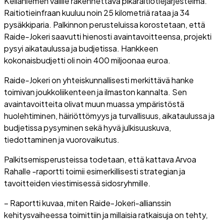
Keilaniemen välille rakennettava pikaraitiotiejärjestelmä.
Raitiotieinfraan kuuluu noin 25 kilometriä rataa ja 34
pysäkkiparia. Palkinnon perusteluissa korostetaan, että
Raide-Jokeri saavutti hienosti avaintavoitteensa, projekti
pysyi aikataulussa ja budjetissa. Hankkeen
kokonaisbudjetti oli noin 400 miljoonaa euroa.
Raide-Jokeri on yhteiskunnallisesti merkittävä hanke
toimivan joukkoliikenteen ja ilmaston kannalta. Sen
avaintavoitteita olivat muun muassa ympäristöstä
huolehtiminen, häiriöttömyys ja turvallisuus, aikataulussa ja
budjetissa pysyminen sekä hyvä julkisuuskuva,
tiedottaminen ja vuorovaikutus.
Palkitsemisperusteissa todetaan, että kattava Arvoa
Rahalle -raportti toimii esimerkillisesti strategian ja
tavoitteiden viestimisessä sidosryhmille.
– Raportti kuvaa, miten Raide-Jokeri-allianssin
kehitysvaiheessa toimittiin ja millaisia ratkaisuja on tehty,