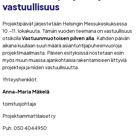
vastuullisuus
Projektipäivät järjestetään Helsingin Messukeskuksessa
10.–11. lokakuuta. Tämän vuoden teemana on vastuullisuus
otsikolla
Vastuunmuotoisen pilven alla
. Kahden päivän
aikana kuullaan suuri määrä asiantuntijapuheenvuoroja
projektimaailmasta. Päivien esityksissä nostetaan esiin
myös muun muassa ajankohtaisia rakentamiseen liittyviä
projekteja ja niiden vastuullisuutta.
Yhteyshenkilöt:
Anna-Maria Mäkelä
toimitusjohtaja
Projektiammattilaiset ry
Puh: 050 4044950