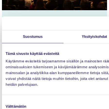
29.7.2026
IHMISET
Aivotutkija Mona Moisala valmentaa ajatustyöläisiä
aivoystävällisempään työelämään
Suostumus
Yksityiskohdat
Tämä sivusto käyttää evästeitä
Käytämme evästeitä tarjoamamme sisällön ja mainosten räät
ominaisuuksien tukemiseen ja kävijämäärämme analysoimise
mainosalan ja analytiikka-alan kumppaneillemme tietoja si
voivat yhdistää näitä tietoja muihin tietoihin, joita olet antanut 
Projektiammattilaiset ry
heidän palvelujaan.
Innopoli 1, Tekniikantie 12
02150 Espoo
Suostumuksen
Tietosuojaseloste
Välttämätön
valinta