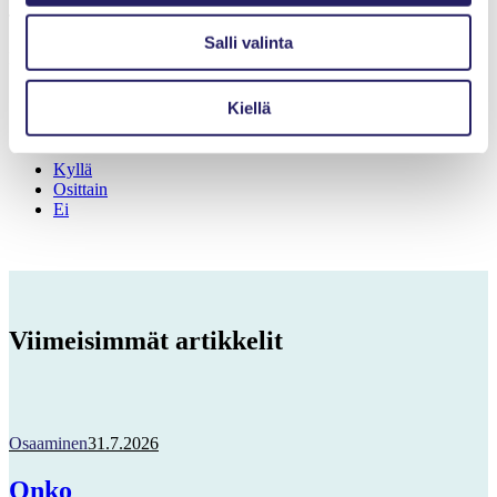
Teksti: Else Halttunen, PRY
Salli valinta
Kuvat: Lihua Ying-Aho
Kiellä
Oliko sivun sisällöstä hyötyä?
Kyllä
Osittain
Ei
Viimeisimmät artikkelit
Osaaminen
31.7.2026
Onko