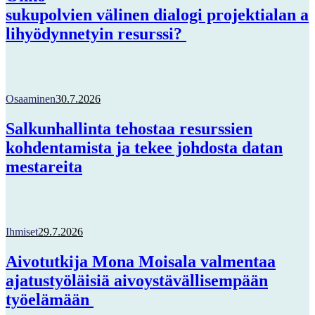
sukupolvien välinen dialogi projektialan a
lihyödynnetyin resurssi?
Osaaminen
30.7.2026
Salkunhallinta tehostaa resurssien
kohdentamista ja tekee johdosta datan
mestareita
Ihmiset
29.7.2026
Aivotutkija Mona Moisala valmentaa
ajatustyöläisiä aivoystävällisempään
työelämään