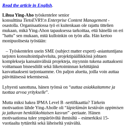
Read the article in English
.
Lihua Ying-Aho
työskentelee senior
konsulttina
TietoEVRY:n
Enterprise Content Management
-
osastolla. Organisaatiossa työ ei kuitenkaan ole rajattu tittelien
mukaan, mikä Ying-Ahon tapauksessa tarkoittaa, että hänellä on eri
”hattu” sen mukaan, mitä kulloinkin on työn alla. Hän kertoo
monipuolisesta työstään:
– Työskentelen usein SME (subject matter expert) -asiantuntijana
tarjoten konsultointipalveluita, projektipäällikkönä johtaen
komplekseja kansainvälisiä projekteja, myynnin tukena auttaakseni
voittamaan bisnesdiilit sekä liiketoiminnan kehittäjänä
kasvattaakseni tarjontaamme. On paljon alueita, joilla voin auttaa
päivittäisessä tekemisessä.
Lyhyesti sanottuna, hänen työnsä on “
auttaa asiakkaitamme ja
tuottaa arvoa yritykselle
”.
Mutta miksi hakea IPMA Level B -sertifikaattia? Tärkein
motivaation lähde Ying-Aholle oli “
läpielämän kestävän oppimisen
ja jatkuvan henkilökohtaisen kasvun
” -periaate. Hänen
motivaationsa tulee ympäröiviltä ihmisiltä – esimerkiksi 15-
vuotiaalta tyttäreltä sekä läheiseltä ystävältä.