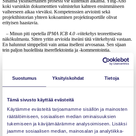
Sinänsä yksinkertainen prosessi vie kuitenkin aikansa. Ying-Aho
koki varsinkin dokumenttien valmistelun kahteen ensimmäiseen
vaiheeseen aikaa vieväksi. Kompetenssien arviointi sekä
projektihistorian yhteen kokoaminen projektiraportille olivat
erityisen haastavia.
– Minun piti opetella
IPMA ICB 4.0 -viitekehys
teoreettisesta
näkökulmasta. Sitten yritin arvioida itseäni tätä viitekehystä vastaan.
En halunnut simppelisti vain antaa itselleni arvosanaa. Sen sijaan
tein paljon huolellista itsereflektointia ja -kommentointia.
Ying-Ahon onneksi hän oli jo suorittanut Level C -sertifioinnin. Ja,
koska vastaavia dokumentteja vaaditaan myös Level C -tason
uusinnassa, pystyi hän käyttämään osaa tästä datasta hyödykseen.
Hänen suorittamansa Level C perustui kuitenkin vanhempaan IPMA
Suostumus
Yksityiskohdat
Tietoja
ICB 3.0 -viitekehykseen.
Lihua Ying-Aho sanoo, ettei tiennyt mitä odottaa suullisesta
kokeelta. Niinpä hän käytti muutaman illan IPMA ICB 4.0:n
Tämä sivusto käyttää evästeitä
läpikäymiseen. Ja yritti parhaansa valmistautuakseen kokeeseen sen
Käytämme evästeitä tarjoamamme sisällön ja mainosten
pohjalta.
räätälöimiseen, sosiaalisen median ominaisuuksien
Hän koki myös hakemukseen liitteenä täytettävien Excel-pohjien
tukemiseen ja kävijämäärämme analysoimiseen. Lisäksi
kanssa työskentelyn haastavaksi, koska ne sallivat vain 15 projektia
jaamme sosiaalisen median, mainosalan ja analytiikka-
kirjattavaksi projektihistoriaan. Tämän takia hänen oli jätettävä pois