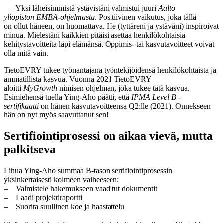
– Yksi läheisimmistä ystävistäni valmistui juuri
Aalto
yliopiston EMBA-ohjelmasta
. Positiivinen vaikutus, joka tällä
on ollut häneen, on huomattava. He (tyttäreni ja ystäväni) inspiroivat
minua. Mielestäni kaikkien pitäisi asettaa henkilökohtaisia
kehitystavoitteita läpi elämänsä. Oppimis- tai kasvutavoitteet voivat
olla mitä vain.
TietoEVRY tukee työnantajana työntekijöidensä henkilökohtaista ja
ammatillista kasvua. Vuonna 2021 TietoEVRY
aloitti
MyGrowth
nimisen ohjelman, joka tukee tätä kasvua.
Esimiehensä tuella Ying-Aho päätti, että
IPMA Level B -
sertifikaatti
on hänen kasvutavoitteensa Q2:lle (2021). Onnekseen
hän on nyt myös saavuttanut sen!
Sertifiointiprosessi on aikaa vievä, mutta
palkitseva
Lihua Ying-Aho summaa B-tason sertifiointiprosessin
yksinkertaisesti kolmeen vaiheeseen:
– Valmistele hakemukseen vaaditut dokumentit
– Laadi projektiraportti
– Suorita suullinen koe ja haastattelu