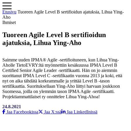
Siirry
sisältöön
Etusivu
Tuoreen Agile Level B sertifioidun ajatuksia, Lihua Ying-
Aho
Ihmiset
Tuoreen Agile Level B sertifioidun
ajatuksia, Lihua Ying-Aho
Saimme uuden IPMA® Agile -sertifioituneen, kun Lihua Ying-
Aholle TietoEVRY:ltä myönnettiin kesäkuussa IPMA Level B
Certified Senior Agile Leader -sertifikaatti. Hän on jo aiemmin
suorittanut IPMA Level C -sertifikaatin vuonna 2013 ja koki, että
nyt on aika tähdätä korkeammalle ja yrittää Level B -tason
sertifikaattia. Suorituksellaan Ying-Aho liittyi harvaan joukkoon
Suomessa, joilla on ylemmän tason IPMA Agile -sertifikaatti.
Projektiammattilaiset ry onnittelee Lihua Ying-Ahoa!
24.8.2021
Jaa Facebookissa
Jaa X:ssä
Jaa LinkedInissä