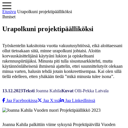
Siirry
sisältöön
Etusivu
Urapolkuni projektipäälliköksi
Ihmiset
Urapolkuni projektipäälliköksi
Työskentelin kaksitoista vuotta vakuutusyhtiössä, eikä aloittaessani
ollut tietoakaan siitä, minne urapolkuni johtaisi. Aloitin
korvauskäsittelijänä käytyäni lukion ja opiskeltuani
rakennuspiirtäjäksi. Minusta piti tulla sisustusarkkitehti, mutta
käytännönläheisenä ihmisenä ajattelin, ettei suunnittelutyöt olekaan
minua varten, halusin tehdä jotain konkreettisempaa. Kai olen sillä
tiellä edelleen, etten yhäkään tiedä ”mikä minusta tulee isona”.
13.12.2023
Teksti
Joanna Kahila
Kuvat
Olli-Pekka Latvala
Jaa Facebookissa
Jaa X:ssä
Jaa LinkedInissä
Joanna Kahila palkittiin viime syksynä Projektipäivillä Vuoden