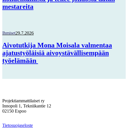
mestareita
Ihmiset
29.7.2026
Aivotutkija Mona Moisala valmentaa
ajatustyöläisiä aivoystävällisempään
työelämään
Projektiammattilaiset ry
Innopoli 1, Tekniikantie 12
02150 Espoo
Tietosuojaseloste