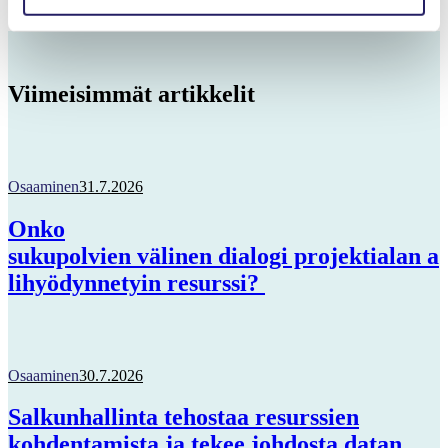
Viimeisimmät artikkelit
Osaaminen
31.7.2026
Onko
sukupolvien välinen dialogi projektialan a
lihyödynnetyin resurssi?
Osaaminen
30.7.2026
Salkunhallinta tehostaa resurssien
kohdentamista ja tekee johdosta datan