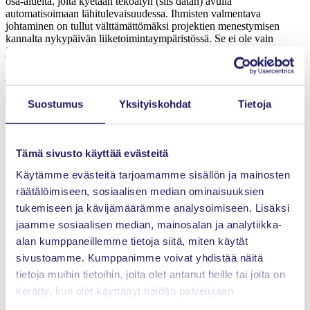
osa-alueita, joita kyetään tekoälyn (siis datan) avulla
automatisoimaan lähitulevaisuudessa. Ihmisten valmentava
johtaminen on tullut välttämättömäksi projektien menestymisen
kannalta nykypäivän liiketoimintaympäristössä. Se ei ole vain
johtamistapa, vaan se edustaa muutosta organisaation kulttuurissa ja
asenteessa työhön. Projektitiimit, jotka omaksuvat valmentavan
johtamisen periaatteet, voivat odottaa parempia tuloksia,
korkeampaa tiimihenkeä ja kestävämpää menestystä pitkällä
aikavälillä. Jatkuvan oppimisen ja avoimen viestinnän kautta
Suostumus
Yksityiskohdat
Tietoja
valmentava johtaminen luo pohjan, jolla projektit voivat menestyä
tässä muuttuvassa ja haastavassa liiketoimintaympäristössä.
Valmentava johtaja rohkaisee avointa kommunikaatiota, kannustaa
tiimiläisiä jakamaan ajatuksiaan ja auttaa heitä kehittämään
Tämä sivusto käyttää evästeitä
tarvittavia taitoja. Johtaminen ei ole pelkästään johtajan vastuulla; se
Käytämme evästeitä tarjoamamme sisällön ja mainosten
vaatii myös tiimiltä avointa asennetta ja valmiutta omaksua uusia
tapoja työskennellä. Projektitiimin jäsenet tarvitsevat
räätälöimiseen, sosiaalisen median ominaisuuksien
mahdollisuuden ottaa vastuuta omasta työstään ja päätöksenteostaan.
tukemiseen ja kävijämäärämme analysoimiseen. Lisäksi
Valmentava johtaminen luo ilmapiirin, jossa virheet nähdään
jaamme sosiaalisen median, mainosalan ja analytiikka-
oppimismahdollisuuksina, ei rangaistuksina.
alan kumppaneillemme tietoja siitä, miten käytät
Nuorissa on tulevaisuus, tsemppiviestini
sivustoamme. Kumppanimme voivat yhdistää näitä
sinulle nuori.
tietoja muihin tietoihin, joita olet antanut heille tai joita on
kerätty, kun olet käyttänyt heidän palvelujaan.