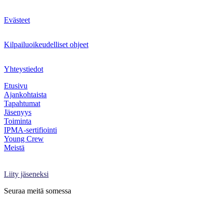
Evästeet
Kilpailuoikeudelliset ohjeet
Yhteystiedot
Etusivu
Ajankohtaista
Tapahtumat
Jäsenyys
Toiminta
IPMA-sertifiointi
Young Crew
Meistä
Projektimaailma-lehti
Kirjaudu Oma PRY:hyn
Liity jäseneksi
Seuraa meitä somessa
Facebook
X
LinkedIn
Instagram
YouTube