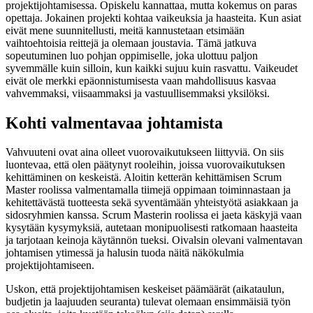
projektijohtamisessa. Opiskelu kannattaa, mutta kokemus on paras
opettaja. Jokainen projekti kohtaa vaikeuksia ja haasteita. Kun asiat
eivät mene suunnitellusti, meitä kannustetaan etsimään
vaihtoehtoisia reittejä ja olemaan joustavia. Tämä jatkuva
sopeutuminen luo pohjan oppimiselle, joka ulottuu paljon
syvemmälle kuin silloin, kun kaikki sujuu kuin rasvattu. Vaikeudet
eivät ole merkki epäonnistumisesta vaan mahdollisuus kasvaa
vahvemmaksi, viisaammaksi ja vastuullisemmaksi yksilöksi.
Kohti valmentavaa johtamista
Vahvuuteni ovat aina olleet vuorovaikutukseen liittyviä. On siis
luontevaa, että olen päätynyt rooleihin, joissa vuorovaikutuksen
kehittäminen on keskeistä. Aloitin ketterän kehittämisen Scrum
Master roolissa valmentamalla tiimejä oppimaan toiminnastaan ja
kehitettävästä tuotteesta sekä syventämään yhteistyötä asiakkaan ja
sidosryhmien kanssa. Scrum Masterin roolissa ei jaeta käskyjä vaan
kysytään kysymyksiä, autetaan monipuolisesti ratkomaan haasteita
ja tarjotaan keinoja käytännön tueksi. Oivalsin olevani valmentavan
johtamisen ytimessä ja halusin tuoda näitä näkökulmia
projektijohtamiseen.
Uskon, että projektijohtamisen keskeiset päämäärät (aikataulun,
budjetin ja laajuuden seuranta) tulevat olemaan ensimmäisiä työn