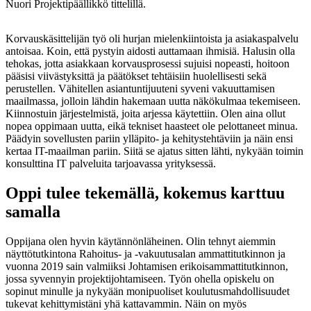
Nuori Projektipäällikkö tittelillä.
Korvauskäsittelijän työ oli hurjan mielenkiintoista ja asiakaspalvelu
antoisaa. Koin, että pystyin aidosti auttamaan ihmisiä. Halusin olla
tehokas, jotta asiakkaan korvausprosessi sujuisi nopeasti, hoitoon
pääsisi viivästyksittä ja päätökset tehtäisiin huolellisesti sekä
perustellen. Vähitellen asiantuntijuuteni syveni vakuuttamisen
maailmassa, jolloin lähdin hakemaan uutta näkökulmaa tekemiseen.
Kiinnostuin järjestelmistä, joita arjessa käytettiin. Olen aina ollut
nopea oppimaan uutta, eikä tekniset haasteet ole pelottaneet minua.
Päädyin sovellusten pariin ylläpito- ja kehitystehtäviin ja näin ensi
kertaa IT-maailman pariin. Siitä se ajatus sitten lähti, nykyään toimin
konsulttina IT palveluita tarjoavassa yrityksessä.
Oppi tulee tekemällä, kokemus karttuu
samalla
Oppijana olen hyvin käytännönläheinen. Olin tehnyt aiemmin
näyttötutkintona Rahoitus- ja -vakuutusalan ammattitutkinnon ja
vuonna 2019 sain valmiiksi Johtamisen erikoisammattitutkinnon,
jossa syvennyin projektijohtamiseen. Työn ohella opiskelu on
sopinut minulle ja nykyään monipuoliset koulutusmahdollisuudet
tukevat kehittymistäni yhä kattavammin. Näin on myös