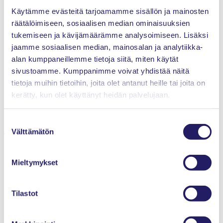
Käytämme evästeitä tarjoamamme sisällön ja mainosten
Luonnon monimuotoisuuden turvaaminen on yksi nykyisen
räätälöimiseen, sosiaalisen median ominaisuuksien
hallituksen päämääristä ja projekti toimii hallitusohjelmarahalla.
Uudet työskentelytavat toivat LUMO-projektille Ruokaviraston
tukemiseen ja kävijämäärämme analysoimiseen. Lisäksi
LEAN-palkinnon vuonna 2021.
jaamme sosiaalisen median, mainosalan ja analytiikka-
alan kumppaneillemme tietoja siitä, miten käytät
sivustoamme. Kumppanimme voivat yhdistää näitä
Voit lukea lisää LUMO-projektista seuraavasta Projektimaailma-
tietoja muihin tietoihin, joita olet antanut heille tai joita on
lehdestä.
kerätty, kun olet käyttänyt heidän palvelujaan.
Suostumuksen
Välttämätön
valinta
Teksti: Aino Soutsalmi, Viestintätoimisto Medita
Mieltymykset
Oliko sivun sisällöstä hyötyä?
Kyllä
Tilastot
Osittain
Ei