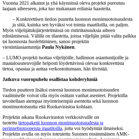
Vuonna 2021 alkanut ja yhä käynnissä oleva projekti pureutuu
laajaan aiheeseen, joka tuo mukanaan erilaisia haasteita.
– Konkreettisen tiedon puutetta luonnon monimuotoisuudesta
ja siitä, kuinka sen hyväksi voi toimia maatiloilla, on paljon.
Myös viljelijätukijärjestelmässä on ristiriitaisuuksia aiheen
edistämisessä. Välillä on tilanteita, joissa viljelijän pitää valita palkka
tai luonnosta huolehtiminen, sanoo projektin
viestintäasiantuntija
Paula Nykänen
.
– LUMO-projekti tuottaa viljelijöille, hallinnon asiantuntijoille ja
maatalousneuvojille helposti löydettävissä olevaa konkreettista
tietoa, opastaa ja auttaa verkostoitumaan, hän tiivistää.
Jatkuva vuoropuhelu osallistaa kohderyhmiä
Tiedon puutteen lisäksi esteenä luonnon monimuotoisuuden
vaalimiselle voivat olla myös osittain vanhat asenteet. Projektilla
tavoitellaan aiempaa myönteisempiä asenteita sekä luonnon
monimuotoisuutta että Ruokavirastoa kohtaan.
Projektin aikana Ruokaviraston verkkosivuille on
tuotettu
tietopaketit luonnon monimuotoisuudesta ja
perinnebiotoopeista maatiloilla
, joita voi hyödyntää ilmaiseksi.
Projektin avulla on myös toteutettu Suomen ensimmäinen AMK-