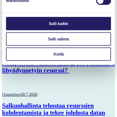
Markkinointi
Viimeisimmät artikkelit
Salli kaikki
Salli valinta
Osaaminen
31.7.2026
Kiellä
Onko
sukupolvien välinen dialogi projektialan a
lihyödynnetyin resurssi?
Osaaminen
30.7.2026
Salkunhallinta tehostaa resurssien
kohdentamista ja tekee johdosta datan