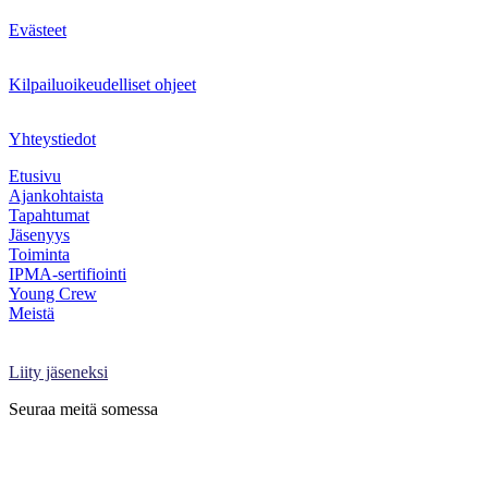
Evästeet
Kilpailuoikeudelliset ohjeet
Yhteystiedot
Etusivu
Ajankohtaista
Tapahtumat
Jäsenyys
Toiminta
IPMA-sertifiointi
Young Crew
Meistä
Projektimaailma-lehti
Kirjaudu Oma PRY:hyn
Liity jäseneksi
Seuraa meitä somessa
Facebook
X
LinkedIn
Instagram
YouTube