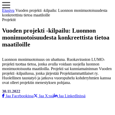
Siirry
sisältöön
Etusivu
Vuoden projekti -kilpailu: Luonnon monimuotoisuudesta
konkreettista tietoa maatiloille
Projektit
Vuoden projekti -kilpailu: Luonnon
monimuotoisuudesta konkreettista tietoa
maatiloille
Luonnon monimuotoisuus on uhattuna. Ruokaviraston LUMO-
projekti tuottaa tietoa, jonka avulla voidaan suojella luonnon
monimuotoisuutta maatiloilla. Projekti sai kunniamaininnan Vuoden
projekti -kilpailussa, jonka järjestää Projektiammattilaiset ry.
Huolellinen taustatyö ja jatkuva vuoropuhelu kohderyhmien kanssa
ovat olleet projektin menestyksen pohjana.
30.11.2022
Jaa Facebookissa
Jaa X:ssä
Jaa LinkedInissä