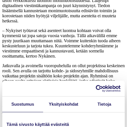
tason verkkokurssi luonnon monimuotoisuudesta. Laajempi
digitaalinen viestintäkampanja on juuri käynnistynyt. Tiedon
lisäämisellä kannustetaan monimuotoisuutta edistäviin toimiin ja
korostetaan niiden hyötyjä viljelijälle, mutta asenteita ei muuteta
hetkessä.
– Nykyiset työtavat sekä asenteet luontoa kohtaan voivat olla
kymmeniä tai jopa satoja vuosia vanhoja. Tällä aikavälillä emme
pysty juurikaan muuttamaan niitä. Voimme kuitenkin tuoda aiheen
keskusteluun ja tarjota tukea. Kuuntelemme kohderyhmiämme ja
viestimme empaattisesti ja kannustavasti, ketään sormella
osoittamatta, kertoo Nykänen.
Jatkuvalla ja avoimella vuoropuhelulla on ollut projektissa keskeinen
rooli. Sen avulla on tarjottu kohde- ja sidosryhmille mahdollisuus
vaikuttaa projektin sisältöön koko projektin ajan. Ryhmissä on
aiheen osalta erityisen aktiivisia henkilöitä, jotka edistävät koko
toiminnan vaikuttavuutta. Palvelumuotoilun hyödyntäminen
projektissa on paitsi parantanut onnistumisen mahdollisuuksia, myös
tehnyt työstä tehokasta ja mielekästä.
Suostumus
Yksityiskohdat
Tietoja
– Asiakaslähtöisiä toimintatapoja ja palvelumuotoilua voisi kuvata
julkishallinnolle jopa rohkeiksi toimintamalleiksi, vaikka hyviä
esimerkkejä eri puolilta hallintoa jo monia onkin. Ei tällaisia
projekteja ainakaan täällä Ruokavirastossa paljon tehdä!, hymyilee
Tämä sivusto käyttää evästeitä
Nykänen.