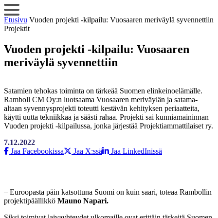
Siirry
sisältöön
Etusivu
Vuoden projekti -kilpailu: Vuosaaren meriväylä syvennettiin
Projektit
Vuoden projekti -kilpailu: Vuosaaren
meriväylä syvennettiin
Satamien tehokas toiminta on tärkeää Suomen elinkeinoelämälle.
Ramboll CM Oy:n luotsaama Vuosaaren meriväylän ja satama-
altaan syvennysprojekti toteutti kestävän kehityksen periaatteita,
käytti uutta tekniikkaa ja säästi rahaa. Projekti sai kunniamaininnan
Vuoden projekti -kilpailussa, jonka järjestää Projektiammattilaiset ry.
7.12.2022
Jaa Facebookissa
Jaa X:ssä
Jaa LinkedInissä
– Euroopasta päin katsottuna Suomi on kuin saari, toteaa Rambollin
projektipäällikkö
Mauno Napari.
Siksi toimivat laivayhteydet ulkomaille ovat erittäin tärkeitä Suomen