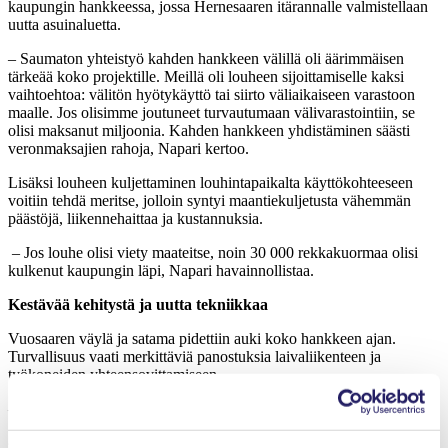
kaupungin hankkeessa, jossa Hernesaaren itärannalle valmistellaan
uutta asuinaluetta.
– Saumaton yhteistyö kahden hankkeen välillä oli äärimmäisen
tärkeää koko projektille. Meillä oli louheen sijoittamiselle kaksi
vaihtoehtoa: välitön hyötykäyttö tai siirto väliaikaiseen varastoon
maalle. Jos olisimme joutuneet turvautumaan välivarastointiin, se
olisi maksanut miljoonia. Kahden hankkeen yhdistäminen säästi
veronmaksajien rahoja, Napari kertoo.
Lisäksi louheen kuljettaminen louhintapaikalta käyttökohteeseen
voitiin tehdä meritse, jolloin syntyi maantiekuljetusta vähemmän
päästöjä, liikennehaittaa ja kustannuksia.
– Jos louhe olisi viety maateitse, noin 30 000 rekkakuormaa olisi
kulkenut kaupungin läpi, Napari havainnollistaa.
Kestävää kehitystä ja uutta tekniikkaa
Vuosaaren väylä ja satama pidettiin auki koko hankkeen ajan.
Turvallisuus vaati merkittäviä panostuksia laivaliikenteen ja
työkoneiden yhteensovittamiseen.
– Vuosaaren satama on vilkas. Satamaan ja pois kulki työn aikana
10–15 alusta päivittäin. Viestimme aktiivisesti
satamaoperaattoreiden, varustamojen, luotsien ja viranomaistahojen