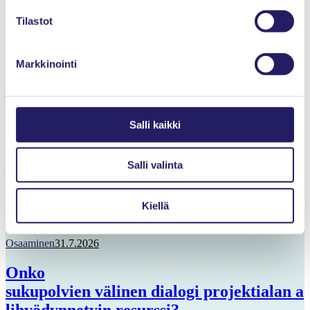
Teksti: Aino Soutsalmi
Tilastot
Oliko sivun sisällöstä hyötyä?
Markkinointi
Kyllä
Osittain
Ei
Salli kaikki
Salli valinta
Viimeisimmät artikkelit
Kiellä
Osaaminen
31.7.2026
Onko
sukupolvien välinen dialogi projektialan a