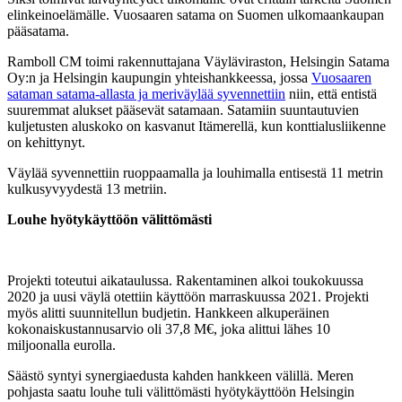
elinkeinoelämälle. Vuosaaren satama on Suomen ulkomaankaupan
pääsatama.
Ramboll CM toimi rakennuttajana Väyläviraston, Helsingin Satama
Oy:n ja Helsingin kaupungin yhteishankkeessa, jossa
Vuosaaren
sataman satama-allasta ja meriväylää syvennettiin
niin, että entistä
suuremmat alukset pääsevät satamaan. Satamiin suuntautuvien
kuljetusten aluskoko on kasvanut Itämerellä, kun konttialusliikenne
on kehittynyt.
Väylää syvennettiin ruoppaamalla ja louhimalla entisestä 11 metrin
kulkusyvyydestä 13 metriin.
Louhe hyötykäyttöön välittömästi
Projekti toteutui aikataulussa. Rakentaminen alkoi toukokuussa
2020 ja uusi väylä otettiin käyttöön marraskuussa 2021. Projekti
myös alitti suunnitellun budjetin. Hankkeen alkuperäinen
kokonaiskustannusarvio oli 37,8 M€, joka alittui lähes 10
miljoonalla eurolla.
Säästö syntyi synergiaedusta kahden hankkeen välillä. Meren
pohjasta saatu louhe tuli välittömästi hyötykäyttöön Helsingin