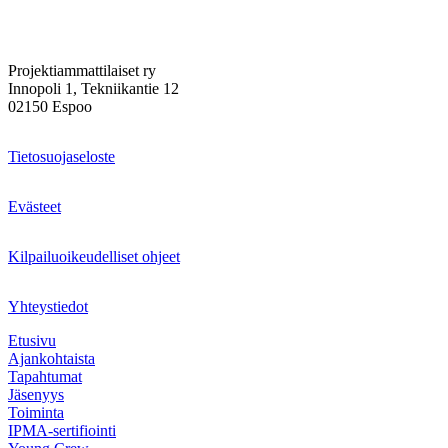
Projektiammattilaiset ry
Innopoli 1, Tekniikantie 12
02150 Espoo
Tietosuojaseloste
Evästeet
Kilpailuoikeudelliset ohjeet
Yhteystiedot
Etusivu
Ajankohtaista
Tapahtumat
Jäsenyys
Toiminta
IPMA-sertifiointi