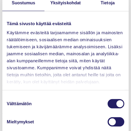
Suostumus
Yksityiskohdat
Tietoja
kanssa, jotta kaikki olivat tietoisia alusten ja työkoneiden liikkeistä,
Napari sanoo.
Käytössä oli myös avoin karttapalvelu, josta esimerkiksi alukset ja
Tämä sivusto käyttää evästeitä
alueen mökkiläiset pystyivät katsomaan työkoneiden sijainnin eri
aikoina. Hankkeen aikana vältyttiin onnettomuuksilta ja
Käytämme evästeitä tarjoamamme sisällön ja mainosten
työtapaturmilta.
räätälöimiseen, sosiaalisen median ominaisuuksien
Hankkeessa hyödynnettiin tietomallipohjaista suunnittelua.
tukemiseen ja kävijämäärämme analysoimiseen. Lisäksi
Suunnittelijana toimi Arctia Meritaito Oy.
jaamme sosiaalisen median, mainosalan ja analytiikka-
– Tämä oli Suomen ensimmäisiä merihankkeita, joka on toteutettu
alan kumppaneillemme tietoja siitä, miten käytät
alusta loppuun mallipohjaisena. Meillä ei siis ollut ollenkaan
sivustoamme. Kumppanimme voivat yhdistää näitä
piirustuksia, vaan mallintamalla tehty tietomalli, selittää Napari.
tietoja muihin tietoihin, joita olet antanut heille tai joita on
Hankkeessa noudatettiin kestävän kehityksen periaatteita ja
kerätty, kun olet käyttänyt heidän palvelujaan.
tarkkailtiin hankkeen ympäristövaikutuksia muun muassa veden
sameuden osalta. Kalastovaikutuksia kompensoidaan hankkeessa
vuoteen 2023 asti. Lisäksi urakoitsija Terramare Oy:n uusi
Suostumuksen
poraustekniikka vähensi meluhaittaa.
Välttämätön
valinta
Lue lisää Vuosaaren meriväylän syventämisestä ja hankkeessa
käytetystä uudesta tekniikasta seuraavasta Projektimaailma -
Mieltymykset
lehdestä.