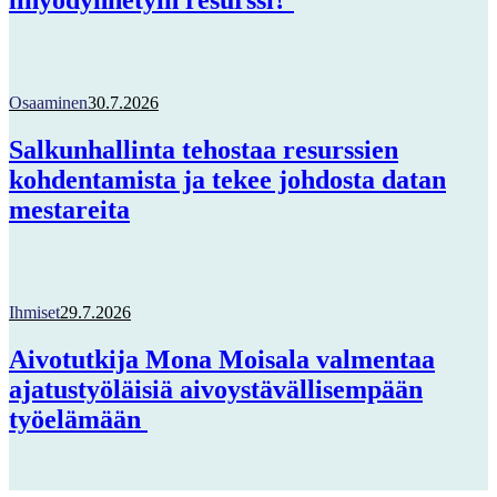
lihyödynnetyin resurssi?
Osaaminen
30.7.2026
Salkunhallinta tehostaa resurssien
kohdentamista ja tekee johdosta datan
mestareita
Ihmiset
29.7.2026
Aivotutkija Mona Moisala valmentaa
ajatustyöläisiä aivoystävällisempään
työelämään