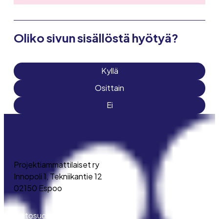
Oliko sivun sisällöstä hyötyä?
Kyllä
Osittain
Ei
Projektiammattilaiset ry
Innopoli 1, Tekniikantie 12
02150 Espoo
Tietosuojaseloste