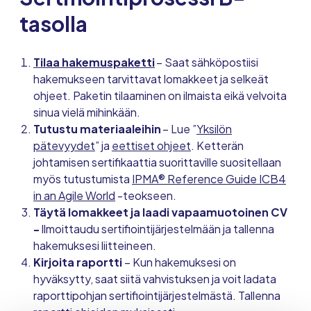
tasolla
Tilaa hakemuspaketti
– Saat sähköpostiisi
hakemukseen tarvittavat lomakkeet ja selkeät
ohjeet. Paketin tilaaminen on ilmaista eikä velvoita
sinua vielä mihinkään.
Tutustu materiaaleihin
– Lue ”
Yksilön
pätevyydet
” ja
eettiset ohjeet
. Ketterän
johtamisen sertifikaattia suorittaville suositellaan
myös tutustumista
IPMA® Reference Guide ICB4
in an Agile World
-teokseen.
Täytä lomakkeet ja laadi vapaamuotoinen CV
-
Ilmoittaudu sertifiointijärjestelmään ja tallenna
hakemuksesi liitteineen.
Kirjoita raportti
– Kun hakemuksesi on
hyväksytty, saat siitä vahvistuksen ja voit ladata
raporttipohjan sertifiointijärjestelmästä. Tallenna