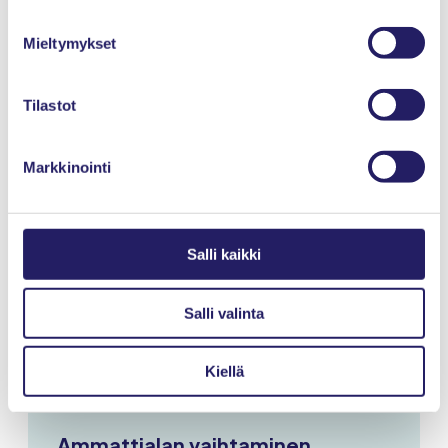
Mieltymykset
Sertifikaatin
voimassaolo ja
Tilastot
uusiminen
Markkinointi
Salli kaikki
Voimassaolo ja uusiminen
Salli valinta
Sertifikaatin voimassaolon
tarkistaminen
Kiellä
Ammattialan vaihtaminen