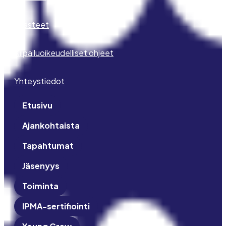
Evästeet
Kilpailuoikeudelliset ohjeet
Yhteystiedot
Etusivu
Ajankohtaista
Tapahtumat
Jäsenyys
Toiminta
IPMA-sertifiointi