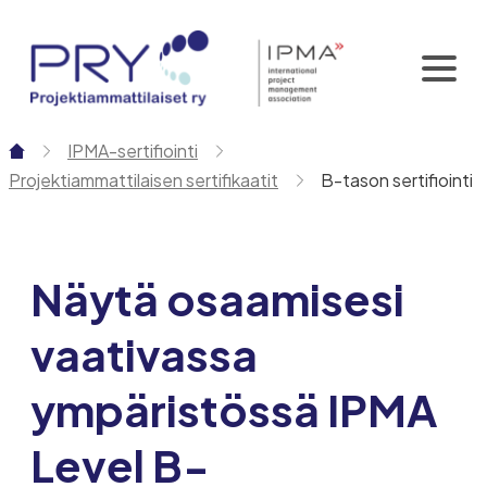
Siirry
sisältöön
IPMA-sertifiointi
Projektiammattilaisen sertifikaatit
B-tason sertifiointi
Näytä osaamisesi
vaativassa
ympäristössä IPMA
Level B-