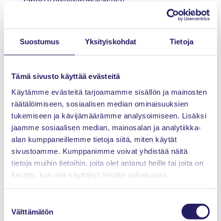
raportti ohjeiden mukaisesti
sertifiointijärjestelmään.
Suullinen koe ja haastattelu
– Kun kirjallinen
raporttisi on hyväksytty, sinut kutsutaan suulliseen
Suostumus
Yksityiskohdat
Tietoja
kokeeseen ja henkilökohtaiseen haastatteluun.
Haastattelussa sinua pyydetään näyttämään
referenssitoimeksiantosi hallintaan liittyviä
Tämä sivusto käyttää evästeitä
alkuperäisiä asiakirjoja. Prosessin jokainen vaihe on
Käytämme evästeitä tarjoamamme sisällön ja mainosten
mahdollista uusia kerran.
räätälöimiseen, sosiaalisen median ominaisuuksien
Lopullinen arviointi –
Haastattelun jälkeen
tukemiseen ja kävijämäärämme analysoimiseen. Lisäksi
tehdään lopullinen arviointi, jonka hyväksynnän
jaamme sosiaalisen median, mainosalan ja analytiikka-
jälkeen sinulle myönnetään IPMA® Level B -
alan kumppaneillemme tietoja siitä, miten käytät
sertifikaatti ja voit käyttää
sivustoamme. Kumppanimme voivat yhdistää näitä
ammattinimikettä
”Sertifioitu Vanhempi Projekti-,
tietoja muihin tietoihin, joita olet antanut heille tai joita on
Ohjelma- tai Salkkupäällikkö / Certified Senior
kerätty, kun olet käyttänyt heidän palvelujaan.
Project/Programme/Portfolio Manager” tai
Certified Senior Agile Leader
.
Suostumuksen
Välttämätön
valinta