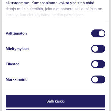
sivustoamme. Kumppanimme voivat yhdistää näitä
tietoja muihin tietoihin, joita olet antanut heille tai joita on
kerätty, kun olet käyttänyt heidän palvelujaan.
Suostumuksen
Välttämätön
valinta
Mieltymykset
Tilastot
Markkinointi
Salli kaikki