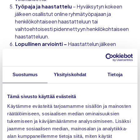
Työpaja ja haastattelu
– Hyväksytyn kokeen
jälkeen osallistut online ryhmätyöpajaan ja
henkilökohtaiseen haastatteluun tai
vaihtoehtoisesti pidennettyyn henkilökohtaiseen
haastatteluun.
Lopullinen arviointi –
Haastattelun jälkeen
tehdään lopullinen arviointi, jonka hyväksynnän
jälkeen sinulle myönnetään IPMA® Level C -
sertifikaatti ja voit käyttää
ammattinimikettä
”Sertifioitu Projektipäällikkö /
Suostumus
Yksityiskohdat
Tietoja
Certified Project Manager” tai Certified Agile
Leader
.
Tämä sivusto käyttää evästeitä
Huomioithan, että ketterän johtamisen
Käytämme evästeitä tarjoamamme sisällön ja mainosten
sertifiointikokeen kysymykset ovat vain englanniksi.
räätälöimiseen, sosiaalisen median ominaisuuksien
Projektijohtamisen sertifiointikokeen voit suorittaa
tukemiseen ja kävijämäärämme analysoimiseen. Lisäksi
suomeksi tai englanniksi.
jaamme sosiaalisen median, mainosalan ja analytiikka-
alan kumppaneillemme tietoja siitä, miten käytät