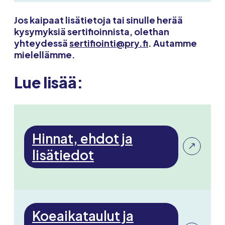
Jos kaipaat lisätietoja tai sinulle herää
kysymyksiä sertifioinnista, olethan
yhteydessä
sertifiointi@pry.fi
. Autamme
mielellämme.
Lue lisää:
Hinnat, ehdot ja
lisätiedot
Koeaikataulut ja