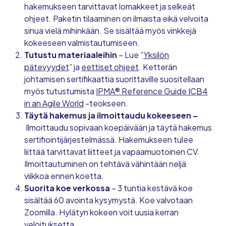
hakemukseen tarvittavat lomakkeet ja selkeät
ohjeet. Paketin tilaaminen on ilmaista eikä velvoita
sinua vielä mihinkään. Se sisältää myös vinkkejä
kokeeseen valmistautumiseen.
Tutustu materiaaleihin
– Lue ”
Yksilön
pätevyydet
” ja
eettiset ohjeet
. Ketterän
johtamisen sertifikaattia suorittaville suositellaan
myös tutustumista
IPMA® Reference Guide ICB4
in an Agile World
-teokseen.
Täytä hakemus ja ilmoittaudu kokeeseen –
Ilmoittaudu sopivaan koepäivään ja täytä hakemus
sertifiointijärjestelmässä. Hakemukseen tulee
liittää tarvittavat liitteet ja vapaamuotoinen CV.
Ilmoittautuminen on tehtävä vähintään neljä
viikkoa ennen koetta.
Suorita koe verkossa
– 3 tuntia kestävä koe
sisältää 60 avointa kysymystä. Koe valvotaan
Zoomilla. Hylätyn kokeen voit uusia kerran
veloituksetta.