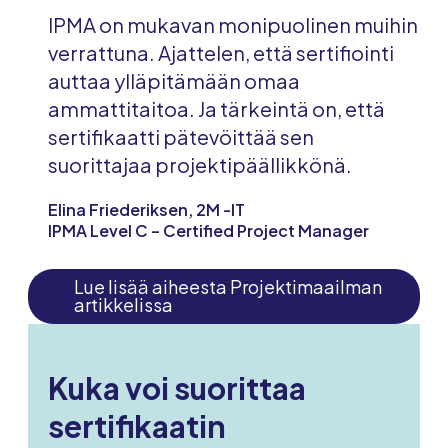
IPMA on mukavan monipuolinen muihin
verrattuna. Ajattelen, että sertifiointi
auttaa ylläpitämään omaa
ammattitaitoa. Ja tärkeintä on, että
sertifikaatti pätevöittää sen
suorittajaa projektipäällikkönä.
Elina Friederiksen, 2M -IT
IPMA Level C – Certified Project Manager
Lue lisää aiheesta Projektimaailman
artikkelissa
Kuka voi suorittaa
sertifikaatin