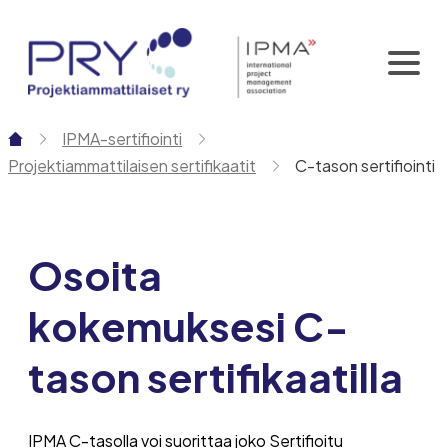
Siirry
sisältöön
IPMA-sertifiointi
Projektiammattilaisen sertifikaatit
C-tason sertifiointi
Osoita
kokemuksesi C-
tason sertifikaatilla
IPMA C-tasolla voi suorittaa joko Sertifioitu