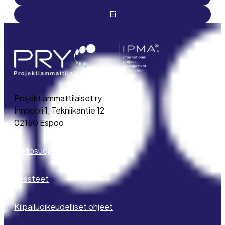
Ei
Projektiammattilaiset ry
Innopoli 1, Tekniikantie 12
02150 Espoo
Tietosuojaseloste
Evästeet
Kilpailuoikeudelliset ohjeet