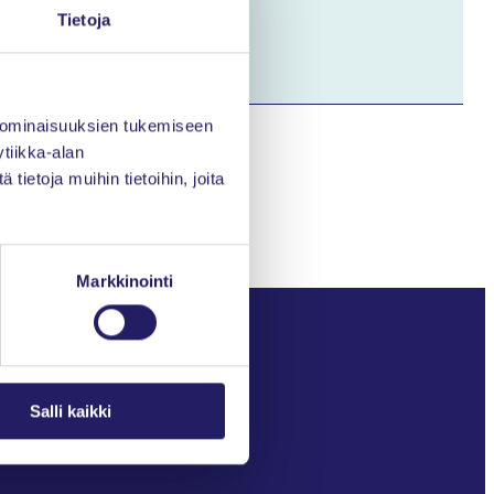
Tietoja
iity jäseneksi
.
 ominaisuuksien tukemiseen
tiikka-alan
ietoja muihin tietoihin, joita
Markkinointi
Projektimaailma-lehti
Kirjaudu Oma PRY:hyn
Salli kaikki
Liity jäseneksi