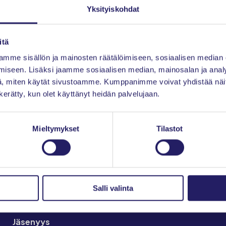
Yksityiskohdat
Etkö ole vielä jäsen?
L
itä
mme sisällön ja mainosten räätälöimiseen, sosiaalisen median
iko sivun sisällöstä hyötyä?
iseen. Lisäksi jaamme sosiaalisen median, mainosalan ja analy
, miten käytät sivustoamme. Kumppanimme voivat yhdistää näitä t
Kyllä
n kerätty, kun olet käyttänyt heidän palvelujaan.
Osittain
Ei
Mieltymykset
Tilastot
Etusivu
Ajankohtaista
Salli valinta
Tapahtumat
Jäsenyys