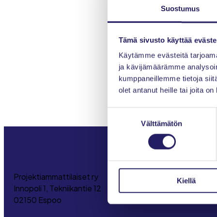
Suostumus
Tämä sivusto käyttää eväste
Käytämme evästeitä tarjoama
Ol
ja kävijämäärämme analysoim
kumppaneillemme tietoja siitä
olet antanut heille tai joita o
Suostumuksen
Välttämätön
valinta
Projektiammattilaiset ry
Kiellä
Innopoli 1, Tekniikantie 12
02150 Espoo