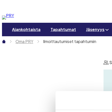
Siirry
sisältöön
Ajankohtaista
Tapahtumat
Jäsenyys
Oma PRY
Ilmoittautumiset tapahtumiin
S