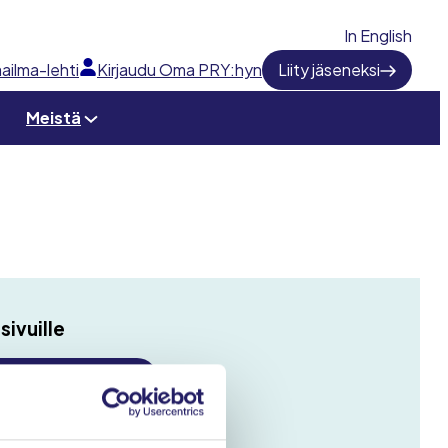
In English
ailma-lehti
Kirjaudu Oma PRY:hyn
Liity jäseneksi
Meistä
sivuille
soitteella
estillä