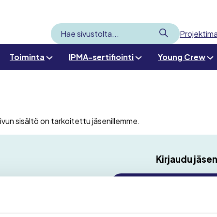
Lähetä
Projektima
Hae
sivustolta
Toiminta
IPMA-sertifiointi
Young Crew
ivun sisältö on tarkoitettu jäsenillemme.
Kirjaudu jäsen
Kirjaudu sähköpostio
Kirjaudu tekstivi