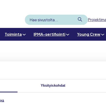
Lähetä
Projektima
Hae
sivustolta
Toiminta
IPMA-sertifiointi
Young Crew
to
Yksityiskohdat
itä
Etusivu