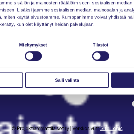
mme sisällön ja mainosten räätälöimiseen, sosiaalisen median
Ajankohtaista
iseen. Lisäksi jaamme sosiaalisen median, mainosalan ja analy
, miten käytät sivustoamme. Kumppanimme voivat yhdistää näitä t
Tapahtumat
n kerätty, kun olet käyttänyt heidän palvelujaan.
Jäsenyys
Toiminta
Mieltymykset
Tilastot
IPMA-sertifiointi
Young Crew
Salli valinta
Meistä
S
Facebo
© Projektiammattilaiset ry | Verkkosivut:
Site Logic