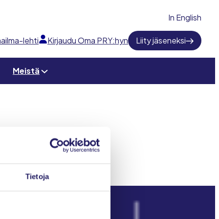
In English
ailma-lehti
Kirjaudu Oma PRY:hyn
Liity jäseneksi
Meistä
Tietoja
Projektimaailma-lehti