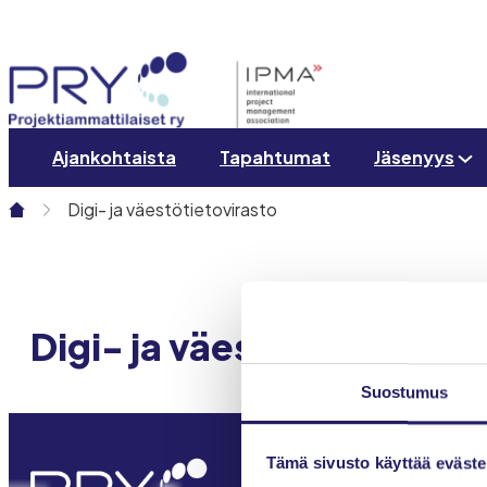
Siirry
sisältöön
Ajankohtaista
Tapahtumat
Jäsenyys
Digi- ja väestötietovirasto
Digi- ja väestötietoviras
Suostumus
Tämä sivusto käyttää eväste