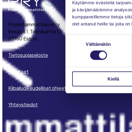
Käytämme evästeitä tarjoama
ja kävijämäärämme analysoim
kumppaneillemme tietoja siitä
Projektiammattilaiset ry
olet antanut heille tai joita o
Innopoli 1, Tekniikantie 12
Suostumuksen
02150 Espoo
Välttämätön
valinta
Tietosuojaseloste
Evästeet
Kiellä
Kilpailuoikeudelliset ohjeet
Yhteystiedot