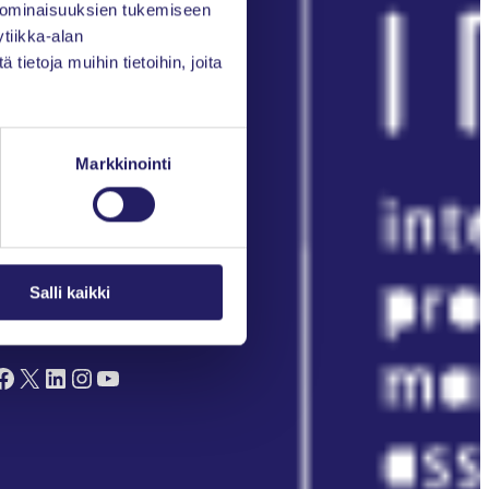
 ominaisuuksien tukemiseen
Kirjaudu Oma PRY:hyn
tiikka-alan
ietoja muihin tietoihin, joita
Liity jäseneksi
Markkinointi
Salli kaikki
euraa meitä somessa
ok
X
LinkedIn
Instagram
YouTube