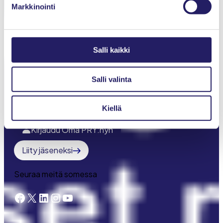
Markkinointi
Jäsenyys
Toiminta
IPMA-sertifiointi
Salli kaikki
Young Crew
Salli valinta
Meistä
Kiellä
Projektimaailma-lehti
Kirjaudu Oma PRY:hyn
Liity jäseneksi
Seuraa meitä somessa
Facebook
X
LinkedIn
Instagram
YouTube