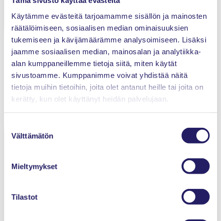
Tämä sivusto käyttää evästeitä
Projektiammattilaiset ry
Käytämme evästeitä tarjoamamme sisällön ja mainosten
Innopoli 1, Tekniikantie 12
räätälöimiseen, sosiaalisen median ominaisuuksien
02150 Espoo
tukemiseen ja kävijämäärämme analysoimiseen. Lisäksi
jaamme sosiaalisen median, mainosalan ja analytiikka-
alan kumppaneillemme tietoja siitä, miten käytät
Tietosuojaseloste
sivustoamme. Kumppanimme voivat yhdistää näitä
tietoja muihin tietoihin, joita olet antanut heille tai joita on
Evästeet
kerätty, kun olet käyttänyt heidän palvelujaan.
Kilpailuoikeudelliset ohjeet
Suostumuksen
Välttämätön
valinta
Yhteystiedot
Mieltymykset
Etusivu
Ajankohtaista
Tilastot
Tapahtumat