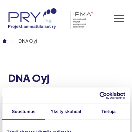
Siirry
sisältöön
DNA Oyj
DNA Oyj
Suostumus
Yksityiskohdat
Tietoja