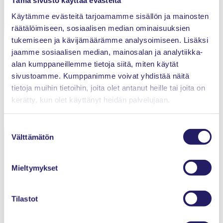
Tämä sivusto käyttää evästeitä
Projektiammattilaiset ry
Käytämme evästeitä tarjoamamme sisällön ja mainosten
Innopoli 1, Tekniikantie 12
räätälöimiseen, sosiaalisen median ominaisuuksien
02150 Espoo
tukemiseen ja kävijämäärämme analysoimiseen. Lisäksi
jaamme sosiaalisen median, mainosalan ja analytiikka-
alan kumppaneillemme tietoja siitä, miten käytät
Tietosuojaseloste
sivustoamme. Kumppanimme voivat yhdistää näitä
tietoja muihin tietoihin, joita olet antanut heille tai joita on
Evästeet
kerätty, kun olet käyttänyt heidän palvelujaan.
Kilpailuoikeudelliset ohjeet
Suostumuksen
Välttämätön
valinta
Yhteystiedot
Mieltymykset
Etusivu
Ajankohtaista
Tilastot
Tapahtumat