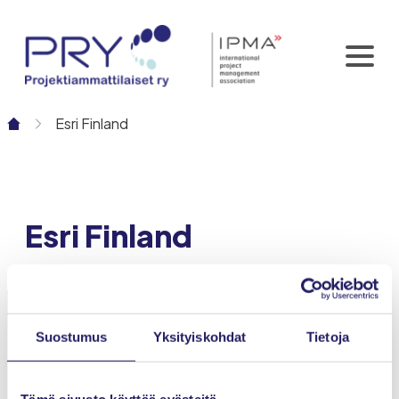
Siirry
sisältöön
Esri Finland
Esri Finland
Suostumus
Yksityiskohdat
Tietoja