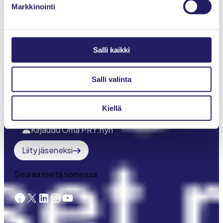
Markkinointi
Jäsenyys
Toiminta
IPMA-sertifiointi
Salli kaikki
Young Crew
Salli valinta
Meistä
Kiellä
Projektimaailma-lehti
Kirjaudu Oma PRY:hyn
Liity jäseneksi
Seuraa meitä somessa
Facebook
X
LinkedIn
Instagram
YouTube