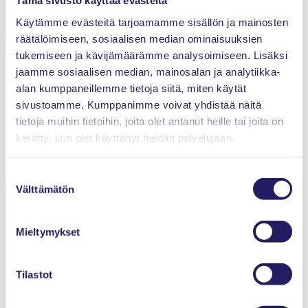
Tämä sivusto käyttää evästeitä
Projektiammattilaiset ry
Käytämme evästeitä tarjoamamme sisällön ja mainosten
Innopoli 1, Tekniikantie 12
räätälöimiseen, sosiaalisen median ominaisuuksien
02150 Espoo
tukemiseen ja kävijämäärämme analysoimiseen. Lisäksi
jaamme sosiaalisen median, mainosalan ja analytiikka-
alan kumppaneillemme tietoja siitä, miten käytät
Tietosuojaseloste
sivustoamme. Kumppanimme voivat yhdistää näitä
tietoja muihin tietoihin, joita olet antanut heille tai joita on
Evästeet
kerätty, kun olet käyttänyt heidän palvelujaan.
Kilpailuoikeudelliset ohjeet
Suostumuksen
Välttämätön
valinta
Yhteystiedot
Mieltymykset
Etusivu
Ajankohtaista
Tilastot
Tapahtumat