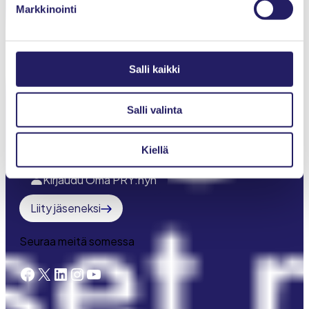
Markkinointi
Jäsenyys
Toiminta
IPMA-sertifiointi
Salli kaikki
Young Crew
Salli valinta
Meistä
Kiellä
Projektimaailma-lehti
Kirjaudu Oma PRY:hyn
Liity jäseneksi
Seuraa meitä somessa
Facebook
X
LinkedIn
Instagram
YouTube