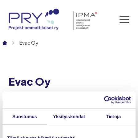
Siirry
sisältöön
Evac Oy
Evac Oy
Suostumus
Yksityiskohdat
Tietoja