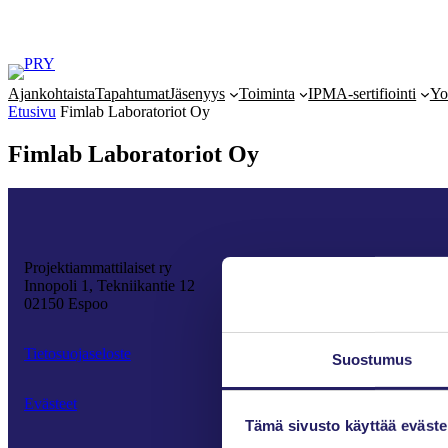
Siirry
sisältöön
Ajankohtaista
Tapahtumat
Jäsenyys
Toiminta
IPMA-sertifiointi
Yo
Etusivu
Fimlab Laboratoriot Oy
Fimlab Laboratoriot Oy
Projektiammattilaiset ry
Innopoli 1, Tekniikantie 12
02150 Espoo
Tietosuojaseloste
Suostumus
Evästeet
Tämä sivusto käyttää eväste