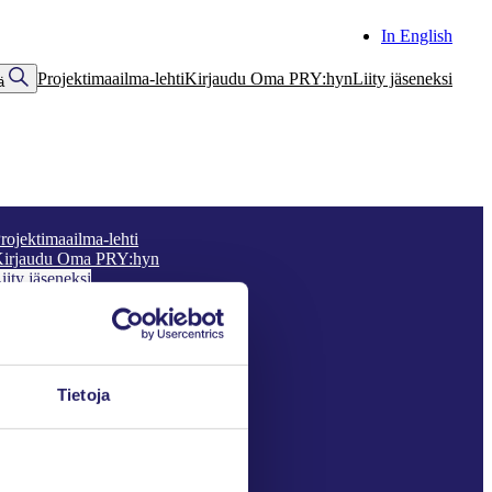
In English
Projektimaailma-lehti
Kirjaudu Oma PRY:hyn
Liity jäseneksi
ä
rojektimaailma-lehti
irjaudu Oma PRY:hyn
iity jäseneksi
euraa meitä somessa
ook
X
LinkedIn
Instagram
YouTube
Tietoja