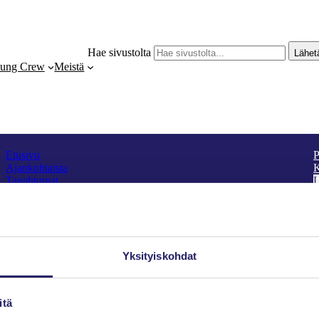
Hae sivustolta
Lähet
ung Crew
Meistä
Etusivu
P
Ajankohtaista
K
Tapahtumat
L
Jäsenyys
S
Toiminta
IPMA-sertifiointi
Young Crew
Faceb
Meistä
Yksityiskohdat
itä