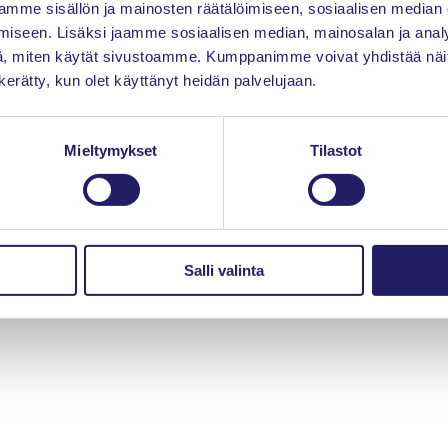
mme sisällön ja mainosten räätälöimiseen, sosiaalisen median
iseen. Lisäksi jaamme sosiaalisen median, mainosalan ja analy
, miten käytät sivustoamme. Kumppanimme voivat yhdistää näitä t
n kerätty, kun olet käyttänyt heidän palvelujaan.
© Projektiammattilaiset ry | Verkkosivut:
Site Logic
Mieltymykset
Tilastot
Salli valinta