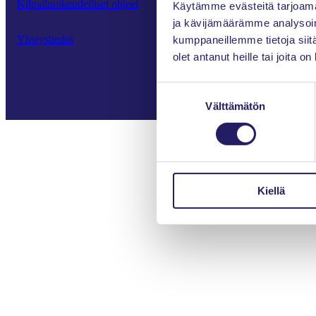
Kilpailuoikeudelliset ohjeet
Käytämme evästeitä tarjoama
ja kävijämäärämme analysoim
Yhteystiedot
kumppaneillemme tietoja siitä
olet antanut heille tai joita o
Suostumuksen
Välttämätön
valinta
Kiellä