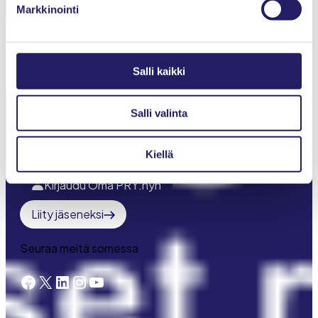
Markkinointi
Jäsenyys
Toiminta
IPMA-sertifiointi
Salli kaikki
Young Crew
Salli valinta
Meistä
Kiellä
Projektimaailma-lehti
Kirjaudu Oma PRY:hyn
Liity jäseneksi
Seuraa meitä somessa
Facebook
X
LinkedIn
Instagram
YouTube