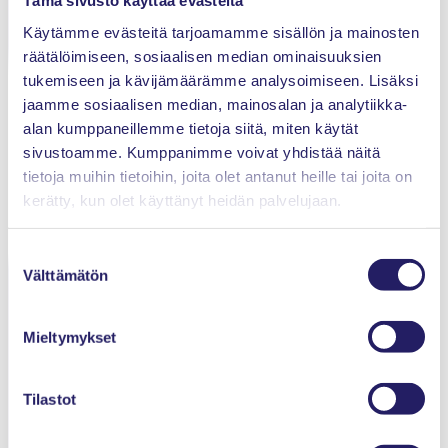
Tämä sivusto käyttää evästeitä
Projektiammattilaiset ry
Käytämme evästeitä tarjoamamme sisällön ja mainosten
Innopoli 1, Tekniikantie 12
räätälöimiseen, sosiaalisen median ominaisuuksien
02150 Espoo
tukemiseen ja kävijämäärämme analysoimiseen. Lisäksi
jaamme sosiaalisen median, mainosalan ja analytiikka-
alan kumppaneillemme tietoja siitä, miten käytät
Tietosuojaseloste
sivustoamme. Kumppanimme voivat yhdistää näitä
tietoja muihin tietoihin, joita olet antanut heille tai joita on
Evästeet
kerätty, kun olet käyttänyt heidän palvelujaan.
Kilpailuoikeudelliset ohjeet
Suostumuksen
Välttämätön
valinta
Yhteystiedot
Mieltymykset
Etusivu
Ajankohtaista
Tilastot
Tapahtumat