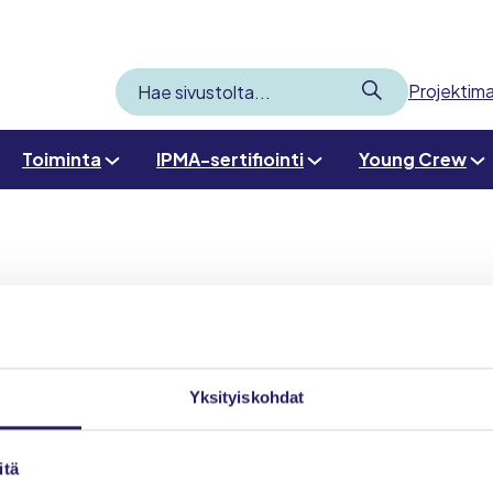
Lähetä
Projektima
Hae
sivustolta
Toiminta
IPMA-sertifiointi
Young Crew
Yksityiskohdat
itä
Etusivu