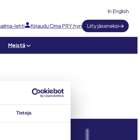
In English
ailma-lehti
Kirjaudu Oma PRY:hyn
Liity jäseneksi
Meistä
Tietoja
Projektimaailma-lehti