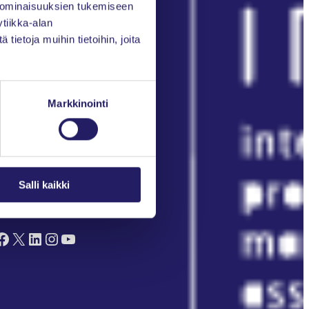
 ominaisuuksien tukemiseen
Kirjaudu Oma PRY:hyn
tiikka-alan
ietoja muihin tietoihin, joita
Liity jäseneksi
Markkinointi
Salli kaikki
euraa meitä somessa
ok
X
LinkedIn
Instagram
YouTube