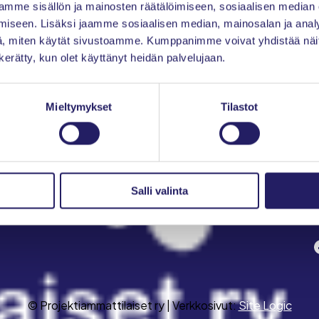
mme sisällön ja mainosten räätälöimiseen, sosiaalisen median
Ajankohtaista
iseen. Lisäksi jaamme sosiaalisen median, mainosalan ja analy
, miten käytät sivustoamme. Kumppanimme voivat yhdistää näitä t
Tapahtumat
n kerätty, kun olet käyttänyt heidän palvelujaan.
Jäsenyys
Toiminta
Mieltymykset
Tilastot
IPMA-sertifiointi
Young Crew
Salli valinta
Meistä
S
Facebo
© Projektiammattilaiset ry | Verkkosivut:
Site Logic