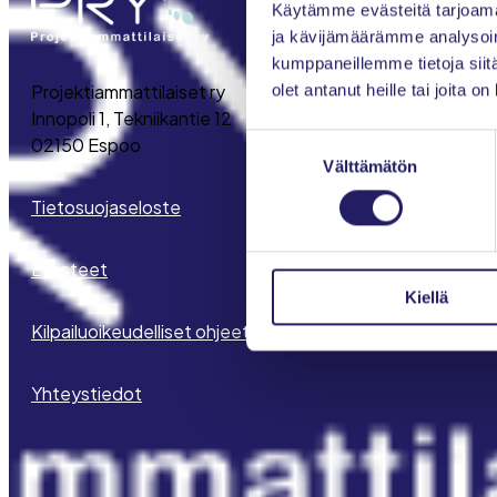
Käytämme evästeitä tarjoama
ja kävijämäärämme analysoim
kumppaneillemme tietoja siitä
Projektiammattilaiset ry
olet antanut heille tai joita o
Innopoli 1, Tekniikantie 12
Suostumuksen
02150 Espoo
Välttämätön
valinta
Tietosuojaseloste
Evästeet
Kiellä
Kilpailuoikeudelliset ohjeet
Yhteystiedot