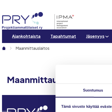
Siirry
sisältöön
Ajankohtaista
Tapahtumat
Jäsenyys
Maanmittauslaitos
Maanmittauslaitos
Suostumus
Tämä sivusto käyttää eväste