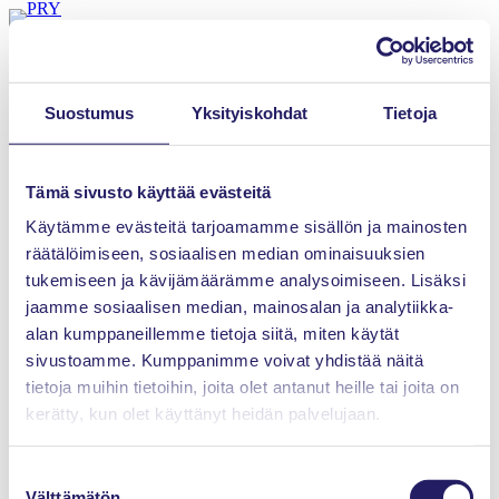
Siirry
sisältöön
Etusivu
Saarni Nepton Oy
Saarni Nepton Oy
Suostumus
Yksityiskohdat
Tietoja
Tämä sivusto käyttää evästeitä
Käytämme evästeitä tarjoamamme sisällön ja mainosten
Projektiammattilaiset ry
Innopoli 1, Tekniikantie 12
räätälöimiseen, sosiaalisen median ominaisuuksien
02150 Espoo
tukemiseen ja kävijämäärämme analysoimiseen. Lisäksi
jaamme sosiaalisen median, mainosalan ja analytiikka-
Tietosuojaseloste
alan kumppaneillemme tietoja siitä, miten käytät
sivustoamme. Kumppanimme voivat yhdistää näitä
Evästeet
tietoja muihin tietoihin, joita olet antanut heille tai joita on
kerätty, kun olet käyttänyt heidän palvelujaan.
Kilpailuoikeudelliset ohjeet
Suostumuksen
Yhteystiedot
Välttämätön