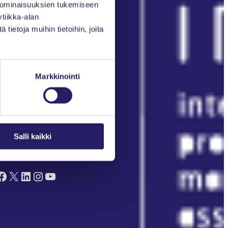
 ominaisuuksien tukemiseen
Kirjaudu Oma PRY:hyn
tiikka-alan
ietoja muihin tietoihin, joita
Liity jäseneksi
Markkinointi
Salli kaikki
euraa meitä somessa
ok
X
LinkedIn
Instagram
YouTube