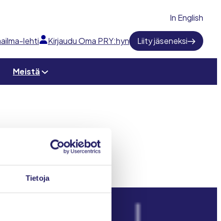
In English
ailma-lehti
Kirjaudu Oma PRY:hyn
Liity jäseneksi
Meistä
Tietoja
Projektimaailma-lehti