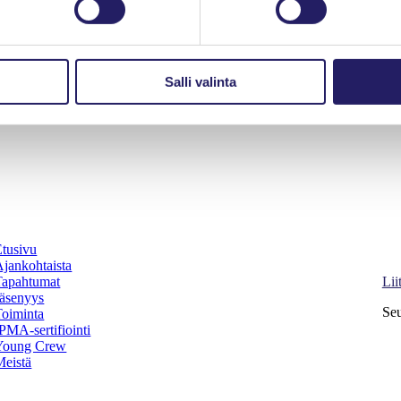
Salli valinta
Etusivu
Pro
Ajankohtaista
Ki
Tapahtumat
Lii
Jäsenyys
Seu
Toiminta
PMA-sertifiointi
Young Crew
Facebook
Meistä