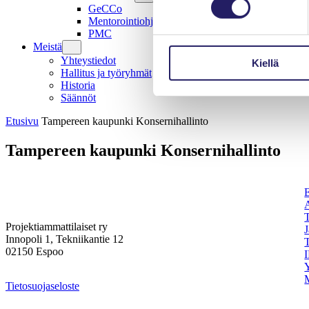
GeCCo
Mentorointiohjelma
PMC
Meistä
Yhteystiedot
Kiellä
Hallitus ja työryhmät
Historia
Säännöt
Etusivu
Tampereen kaupunki Konsernihallinto
Tampereen kaupunki Konsernihallinto
Projektiammattilaiset ry
Innopoli 1, Tekniikantie 12
02150 Espoo
I
Tietosuojaseloste