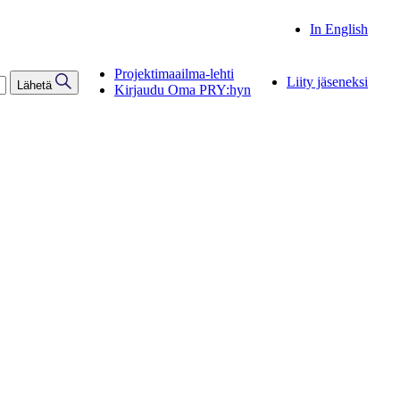
In English
Projektimaailma-lehti
Liity jäseneksi
Lähetä
Kirjaudu Oma PRY:hyn