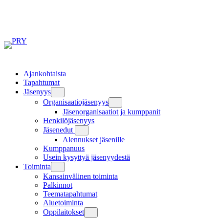
Siirry
sisältöön
Ajankohtaista
Tapahtumat
Jäsenyys
Organisaatiojäsenyys
Jäsenorganisaatiot ja kumppanit
Henkilöjäsenyys
Jäsenedut
Alennukset jäsenille
Kumppanuus
Usein kysyttyä jäsenyydestä
Toiminta
Kansainvälinen toiminta
Palkinnot
Teematapahtumat
Aluetoiminta
Oppilaitokset