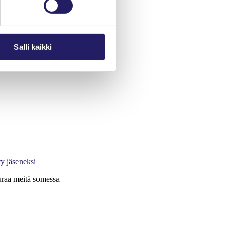
Salli kaikki
jektimaailma-lehti
rjaudu Oma PRY:hyn
ty jäseneksi
raa meitä somessa
X
LinkedIn
Instagram
YouTube