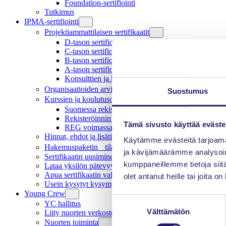
Foundation-sertifiointi
Tutkimus
IPMA-sertifiointi
Projektiammattilaisen sertifikaatit
D-tason sertifiointi
C-tason sertifiointi
B-tason sertifiointi
A-tason sertifiointi
Konsulttien ja kouluttajien sertifiointi
Organisaatioiden arviointi ja sertifiointi
Suostumus
Kurssien ja koulutusohjelmien rekisteröinti
Suomessa rekisteröidyt koulutukset
Rekisteröinnin arviointi ja suoritus
Tämä sivusto käyttää eväste
REG voimassaolo ja uusinta
Hinnat, ehdot ja lisätiedot
Käytämme evästeitä tarjoama
Hakemuspaketin tilaus ja koeaikataulut
ja kävijämäärämme analysoim
Sertifikaatin uusiminen
kumppaneillemme tietoja siitä
Lataa yksilön pätevyydet
Apua sertifikaatin valintaan ja aloittamiseen
olet antanut heille tai joita o
Usein kysytyt kysymykset
Young Crew
Suostumuksen
YC hallitus
Välttämätön
valinta
Liity nuorten verkostoon
Nuorten toiminta