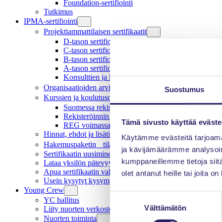
Foundation-sertifiointi
Tutkimus
IPMA-sertifiointi
Projektiammattilaisen sertifikaatit
D-tason sertifiointi
C-tason sertifiointi
B-tason sertifiointi
A-tason sertifiointi
Konsulttien ja kouluttajien sertifiointi
Organisaatioiden arviointi ja sertifiointi
Suostumus
Kurssien ja koulutusohjelmien rekisteröinti
Suomessa rekisteröidyt koulutukset
Rekisteröinnin arviointi ja suoritus
Tämä sivusto käyttää eväste
REG voimassaolo ja uusinta
Hinnat, ehdot ja lisätiedot
Käytämme evästeitä tarjoama
Hakemuspaketin tilaus ja koeaikataulut
ja kävijämäärämme analysoim
Sertifikaatin uusiminen
kumppaneillemme tietoja siitä
Lataa yksilön pätevyydet
Apua sertifikaatin valintaan ja aloittamiseen
olet antanut heille tai joita o
Usein kysytyt kysymykset
Young Crew
Suostumuksen
YC hallitus
Välttämätön
valinta
Liity nuorten verkostoon
Nuorten toiminta