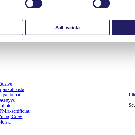
Salli valinta
Etusivu
Pro
Ajankohtaista
Ki
Tapahtumat
Lii
Jäsenyys
Seu
Toiminta
PMA-sertifiointi
Young Crew
Facebook
Meistä