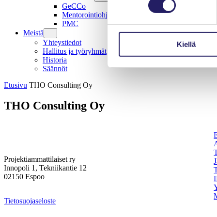
GeCCo
Mentorointiohjelma
PMC
Meistä
Yhteystiedot
Kiellä
Hallitus ja työryhmät
Historia
Säännöt
Etusivu
THO Consulting Oy
THO Consulting Oy
Projektiammattilaiset ry
Innopoli 1, Tekniikantie 12
02150 Espoo
I
Tietosuojaseloste