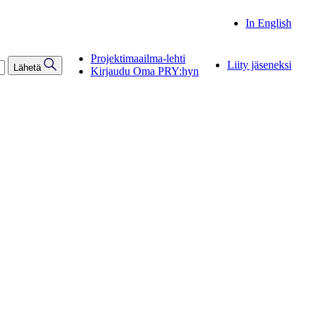
In English
Projektimaailma-lehti
Liity jäseneksi
Lähetä
Kirjaudu Oma PRY:hyn