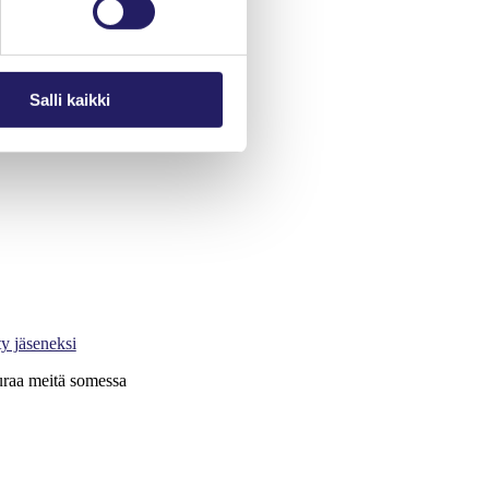
Salli kaikki
jektimaailma-lehti
rjaudu Oma PRY:hyn
ty jäseneksi
raa meitä somessa
X
LinkedIn
Instagram
YouTube