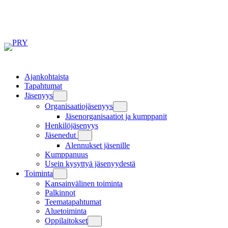
Siirry
sisältöön
Ajankohtaista
Tapahtumat
Jäsenyys
Organisaatiojäsenyys
Jäsenorganisaatiot ja kumppanit
Henkilöjäsenyys
Jäsenedut
Alennukset jäsenille
Kumppanuus
Usein kysyttyä jäsenyydestä
Toiminta
Kansainvälinen toiminta
Palkinnot
Teematapahtumat
Aluetoiminta
Oppilaitokset