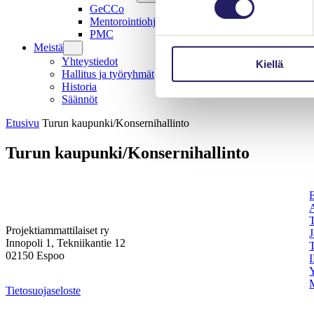
GeCCo
Mentorointiohjelma
PMC
Meistä
Yhteystiedot
Kiellä
Hallitus ja työryhmät
Historia
Säännöt
Etusivu
Turun kaupunki/Konsernihallinto
Turun kaupunki/Konsernihallinto
Projektiammattilaiset ry
Innopoli 1, Tekniikantie 12
02150 Espoo
I
Tietosuojaseloste