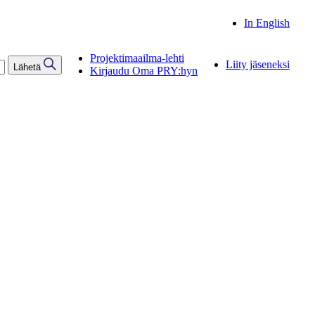
In English
Projektimaailma-lehti
Liity jäseneksi
Lähetä
Kirjaudu Oma PRY:hyn