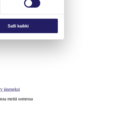
Salli kaikki
jektimaailma-lehti
rjaudu Oma PRY:hyn
ty jäseneksi
raa meitä somessa
X
LinkedIn
Instagram
YouTube