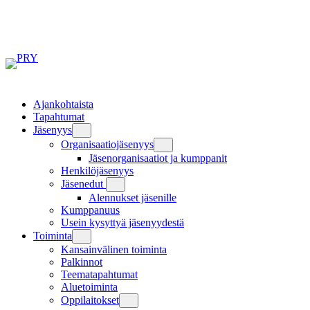
Siirry
sisältöön
Ajankohtaista
Tapahtumat
Jäsenyys
Organisaatiojäsenyys
Jäsenorganisaatiot ja kumppanit
Henkilöjäsenyys
Jäsenedut
Alennukset jäsenille
Kumppanuus
Usein kysyttyä jäsenyydestä
Toiminta
Kansainvälinen toiminta
Palkinnot
Teematapahtumat
Aluetoiminta
Oppilaitokset