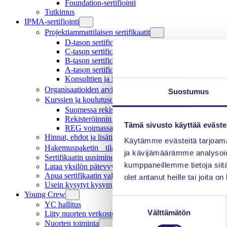
Foundation-sertifiointi
Tutkimus
IPMA-sertifiointi
Projektiammattilaisen sertifikaatit
D-tason sertifiointi
C-tason sertifiointi
B-tason sertifiointi
A-tason sertifiointi
Konsulttien ja kouluttajien sertifiointi
Organisaatioiden arviointi ja sertifiointi
Suostumus
Kurssien ja koulutusohjelmien rekisteröinti
Suomessa rekisteröidyt koulutukset
Rekisteröinnin arviointi ja suoritus
Tämä sivusto käyttää eväste
REG voimassaolo ja uusinta
Hinnat, ehdot ja lisätiedot
Käytämme evästeitä tarjoama
Hakemuspaketin tilaus ja koeaikataulut
ja kävijämäärämme analysoim
Sertifikaatin uusiminen
kumppaneillemme tietoja siitä
Lataa yksilön pätevyydet
Apua sertifikaatin valintaan ja aloittamiseen
olet antanut heille tai joita o
Usein kysytyt kysymykset
Young Crew
Suostumuksen
YC hallitus
Välttämätön
valinta
Liity nuorten verkostoon
Nuorten toiminta