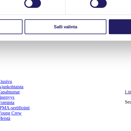
Salli valinta
Etusivu
Pro
Ajankohtaista
Ki
Tapahtumat
Lii
Jäsenyys
Seu
Toiminta
PMA-sertifiointi
Young Crew
Facebook
Meistä