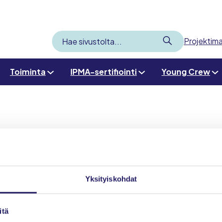
Lähetä
Projektima
Hae
sivustolta
Toiminta
IPMA-sertifiointi
Young Crew
Yksityiskohdat
itä
Etusivu