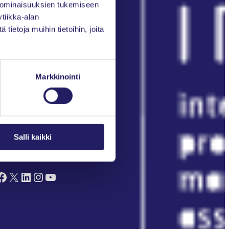
 ominaisuuksien tukemiseen
Kirjaudu Oma PRY:hyn
tiikka-alan
ietoja muihin tietoihin, joita
Liity jäseneksi
Markkinointi
Salli kaikki
euraa meitä somessa
ok
X
LinkedIn
Instagram
YouTube