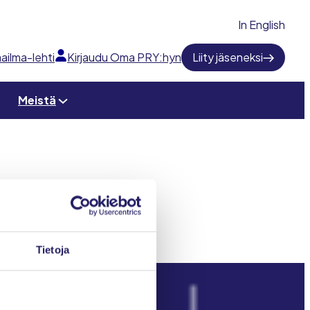
In English
ailma-lehti
Kirjaudu Oma PRY:hyn
Liity jäseneksi
Meistä
Tietoja
Projektimaailma-lehti