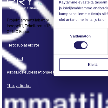
Käytämme evästeitä tarjoama
ja kävijämäärämme analysoim
kumppaneillemme tietoja siitä
Projektiammattilaiset ry
olet antanut heille tai joita o
Innopoli 1, Tekniikantie 12
Suostumuksen
02150 Espoo
Välttämätön
valinta
Tietosuojaseloste
Evästeet
Kiellä
Kilpailuoikeudelliset ohjeet
Yhteystiedot