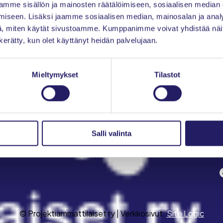
mme sisällön ja mainosten räätälöimiseen, sosiaalisen median
Ajankohtaista
iseen. Lisäksi jaamme sosiaalisen median, mainosalan ja analy
, miten käytät sivustoamme. Kumppanimme voivat yhdistää näitä t
Tapahtumat
n kerätty, kun olet käyttänyt heidän palvelujaan.
Jäsenyys
Toiminta
Mieltymykset
Tilastot
IPMA-sertifiointi
Young Crew
Salli valinta
Meistä
S
Facebo
© Projektiammattilaiset ry | Verkkosivut:
Site Logic