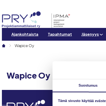
Siirry
sisältöön
Ajankohtaista
Tapahtumat
Jäsenyys
Wapice Oy
Wapice Oy
Suostumus
Tämä sivusto käyttää eväste