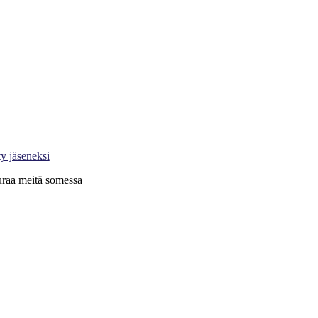
jektimaailma-lehti
rjaudu Oma PRY:hyn
ty jäseneksi
raa meitä somessa
X
LinkedIn
Instagram
YouTube