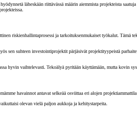
sa ei hyödynnetä läheskään riittävässä määrin aiemmista projekteista s
projekteissa.
inen riskienhallintaprosessi ja tarkoituksenmukaiset työkalut. Tämä te
ös sen suhteen investointiprojektit pärjäsivät projektityypeistä parhait
assa hyvin vaihtelevasti. Tekoälyä pyritään käyttämään, mutta kovin syst
kemämme havainnot antavat selkeää osviittaa eri alojen projektiammattil
vaikuttaisi olevan vielä paljon aukkoja ja kehitystarpeita.