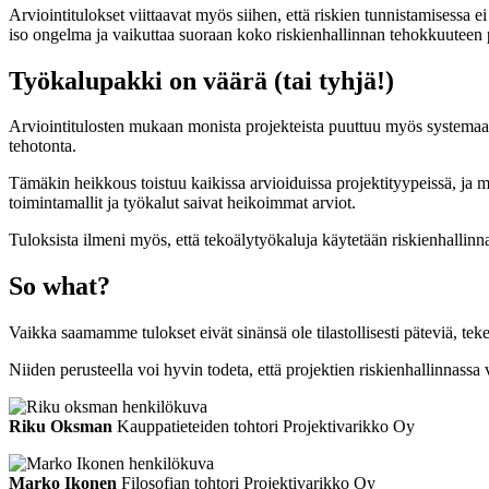
Arviointitulokset viittaavat myös siihen, että riskien tunnistamises
iso ongelma ja vaikuttaa suoraan koko riskienhallinnan tehokkuuteen 
Työkalupakki on väärä (tai tyhjä!)
Arviointitulosten mukaan monista projekteista puuttuu myös systemaatt
tehotonta.
Tämäkin heikkous toistuu kaikissa arvioiduissa projektityypeissä, ja my
toimintamallit ja työkalut saivat heikoimmat arviot.
Tuloksista ilmeni myös, että tekoälytyökaluja käytetään riskienhallinn
So what?
Vaikka saamamme tulokset eivät sinänsä ole tilastollisesti päteviä, te
Niiden perusteella voi hyvin todeta, että projektien riskienhallinnassa 
Riku Oksman
Kauppatieteiden tohtori
Projektivarikko Oy
Marko Ikonen
Filosofian tohtori
Projektivarikko Oy