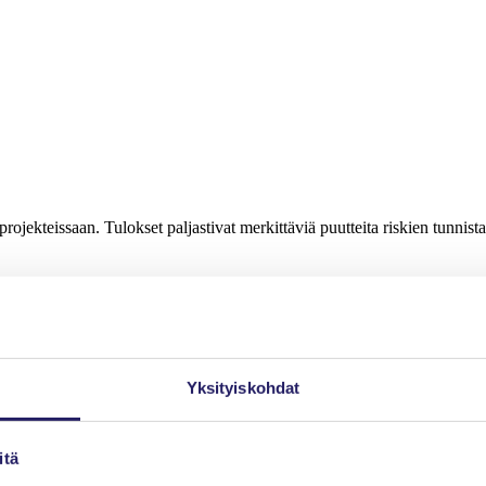
projekteissaan. Tulokset paljastivat merkittäviä puutteita riskien tunnist
Yksityiskohdat
tta, että toimivalla riskienhallinnalla voidaan monia sudenkuoppia vält
itä
kä ovat tällä hetkellä riskienhallinnan isoimmat kipukohdat?