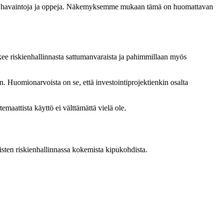
aatuja havaintoja ja oppeja. Näkemyksemme mukaan tämä on huomattavan
kee riskienhallinnasta sattumanvaraista ja pahimmillaan myös
en. Huomionarvoista on se, että investointiprojektienkin osalta
emaattista käyttö ei välttämättä vielä ole.
aisten riskienhallinnassa kokemista kipukohdista.