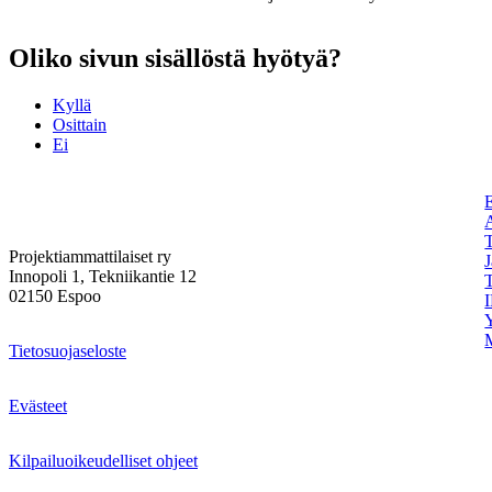
Oliko sivun sisällöstä hyötyä?
Kyllä
Osittain
Ei
Projektiammattilaiset ry
Innopoli 1, Tekniikantie 12
02150 Espoo
I
Tietosuojaseloste
Evästeet
Kilpailuoikeudelliset ohjeet