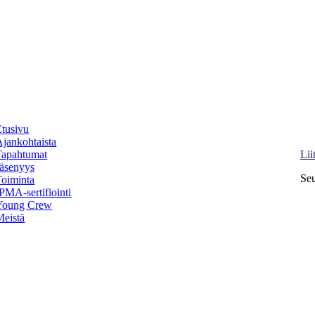
Etusivu
Pro
Ajankohtaista
Ki
Tapahtumat
Lii
Jäsenyys
Seu
Toiminta
PMA-sertifiointi
Young Crew
Facebook
Meistä