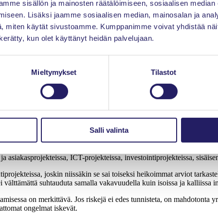
mme sisällön ja mainosten räätälöimiseen, sosiaalisen median
tilaisille suunnatun itsearviointikyselyn. Kyselyssä vastaajat arvioivat
iseen. Lisäksi jaamme sosiaalisen median, mainosalan ja analy
tu. Lisäksi he arvioivat, miten hyvin käytössä olevat toimintamallit ja työk
, miten käytät sivustoamme. Kumppanimme voivat yhdistää näitä t
n kerätty, kun olet käyttänyt heidän palvelujaan.
netä riittävästi projektien onnistumisen varmistamisessa. Erityisesti puut
Mieltymykset
Tilastot
dyistä arvioinneista koski ICT-projekteja sekä toimitus- ja asiakasprojekt
 alle puolen vuoden kokonaisuuksista monivuotisiin hankkeisiin. Vastaavast
staminen
Salli valinta
aan riskien tunnistamisen olevan keskeinen pullonkaula projektien riskie
- ja asiakasprojekteissa, ICT-projekteissa, investointiprojekteissa, sisä
iprojekteissa, joskin niissäkin se sai toiseksi heikoimmat arviot tarkastel
 ei välttämättä suhtauduta samalla vakavuudella kuin isoissa ja kalliissa i
misessa on merkittävä. Jos riskejä ei edes tunnisteta, on mahdotonta yrit
mattomat ongelmat iskevät.