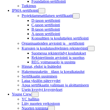
Foundation-sertifiointi
Tutkimus
IPMA-sertifiointi
Projektiammattilaisen sertifikaatit
D-tason sertifiointi
C-tason sertifiointi
B-tason sertifiointi
A-tason sertifiointi
Konsulttien ja kouluttajien sertifiointi
Organisaatioiden arviointi ja sertifiointi
Kurssien ja koulutusohjelmien rekisteröinti
Suomessa rekisteröidyt koulutukset
Rekisteröinnin arviointi ja suoritus
REG voimassaolo ja uusinta
Hinnat, ehdot ja lisätiedot
Hakemuspaketin tilaus ja koeaikataulut
Sertifikaatin uusiminen
Lataa yksilön pätevyydet
Apua sertifikaatin valintaan ja aloittamiseen
Usein kysytyt kysymykset
Young Crew
YC hallitus
Liity nuorten verkostoon
Nuorten toiminta