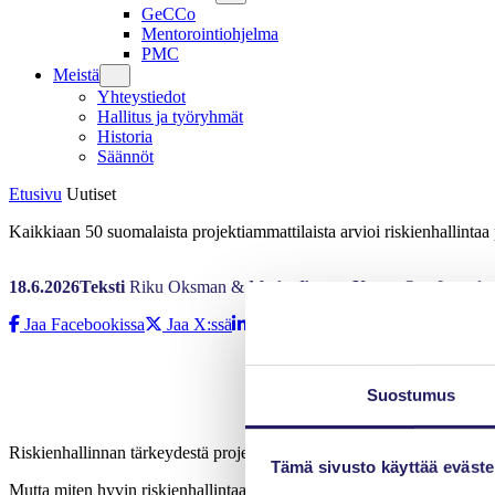
GeCCo
Mentorointiohjelma
PMC
Meistä
Yhteystiedot
Hallitus ja työryhmät
Historia
Säännöt
Etusivu
Uutiset
Kaikkiaan 50 suomalaista projektiammattilaista arvioi riskienhallintaa 
18.6.2026
Teksti
Riku Oksman & Marko Ikonen
Kuvat
Opa Latvala
Jaa Facebookissa
Jaa X:ssä
Jaa LinkedInissä
Suostumus
Riskienhallinnan tärkeydestä projekteissa puhutaan paljon. On myös to
Tämä sivusto käyttää eväste
Mutta miten hyvin riskienhallintaa projekteissa oikeasti tehdään? Mit