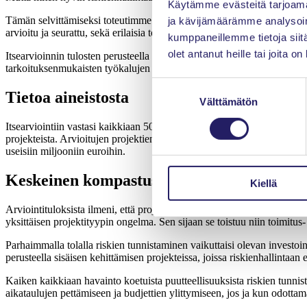
Käytämme evästeitä tarjoama
Tämän selvittämiseksi toteutimme syksyllä 2025 eri alojen projektiammat
ja kävijämäärämme analysoim
arvioitu ja seurattu, sekä erilaisia toimenpiteitä määritelty ja toteutet
kumppaneillemme tietoja siitä
olet antanut heille tai joita o
Itsearvioinnin tulosten perusteella riskienhallintaa ei vieläkään hyödyn
tarkoituksenmukaisten työkalujen ja toimintamallien käytössä.
Suostumuksen
Tietoa aineistosta
Välttämätön
valinta
Itsearviointiin vastasi kaikkiaan 50 projektiammattilaista. Valtaosa teh
projekteista. Arvioitujen projektien tyypillinen kesto vaihteli lyhyistä
useisiin miljooniin euroihin.
Keskeinen kompastuskivi on riskien tunni
Kiellä
Arviointituloksista ilmeni, että projektiammattilaiset kokevat nimenom
yksittäisen projektityypin ongelma. Sen sijaan se toistuu niin toimitus
Parhaimmalla tolalla riskien tunnistaminen vaikuttaisi olevan investoint
perusteella sisäisen kehittämisen projekteissa, joissa riskienhallintaan
Kaiken kaikkiaan havainto koetuista puutteellisuuksista riskien tunnista
aikataulujen pettämiseen ja budjettien ylittymiseen, jos ja kun odotta