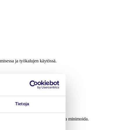
amisessa ja työkalujen käytössä.
Tietoja
tää tai vähintäänkin niiden seurauksia minimoida.