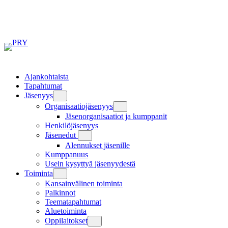
Siirry
sisältöön
Ajankohtaista
Tapahtumat
Jäsenyys
Organisaatiojäsenyys
Jäsenorganisaatiot ja kumppanit
Henkilöjäsenyys
Jäsenedut
Alennukset jäsenille
Kumppanuus
Usein kysyttyä jäsenyydestä
Toiminta
Kansainvälinen toiminta
Palkinnot
Teematapahtumat
Aluetoiminta
Oppilaitokset