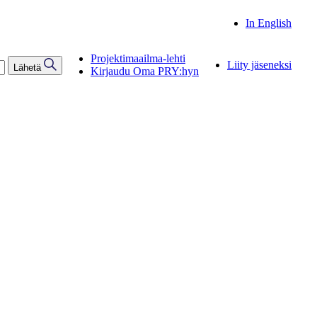
In English
Projektimaailma-lehti
Liity jäseneksi
Lähetä
Kirjaudu Oma PRY:hyn