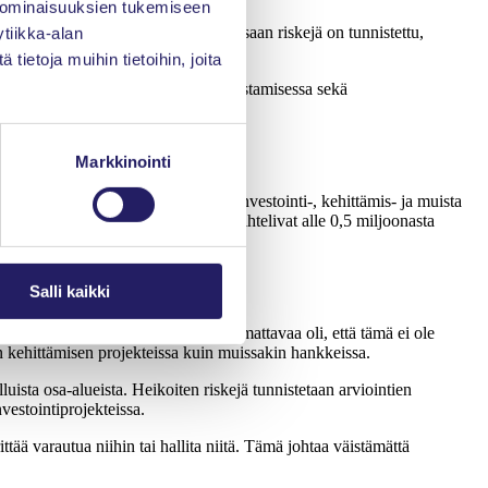
 ominaisuuksien tukemiseen
 sitä, miten hyvin heidän projekteissaan riskejä on tunnistettu,
tiikka-alan
alut ovat tukeneet riskienhallintaa.
ietoja muihin tietoihin, joita
teita vaikuttaisi olevan riskien tunnistamisessa sekä
Markkinointi
eja, mutta arviointeja tehtiin myös investointi-, kehittämis- ja muista
i projektien tyypilliset budjetit vaihtelivat alle 0,5 miljoonasta
Salli kaikki
nhallintaprosessissa. Erityisen huomattavaa oli, että tämä ei ole
isen kehittämisen projekteissa kuin muissakin hankkeissa.
luista osa-alueista. Heikoiten riskejä tunnistetaan arviointien
nvestointiprojekteissa.
tää varautua niihin tai hallita niitä. Tämä johtaa väistämättä