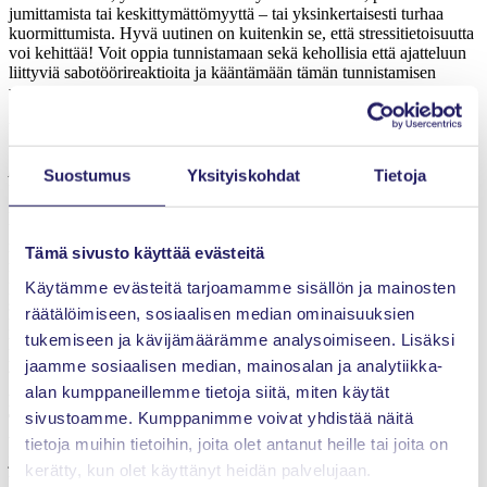
jumittamista tai keskittymättömyyttä – tai yksinkertaisesti turhaa
kuormittumista. Hyvä uutinen on kuitenkin se, että stressitietoisuutta
voi kehittää! Voit oppia tunnistamaan sekä kehollisia että ajatteluun
liittyviä sabotöörireaktioita ja kääntämään tämän tunnistamisen
voimavaraksi.
Voimme kutsua tätä kehittämisprosessia PQ:n (Positive Intelligence)
vahvistamiseksi, mikä johtaa esimerkiksi
muutoksen keskellä,
päätöksenteossa, palautumisessa, viestinnässä ja
Suostumus
Yksityiskohdat
Tietoja
vaikuttavuudessa
joustavampaan, virtaavampaan ja
innovatiivisempaan toimintaan. Kaikki alkaa oman toimintasi
tarkemmasta tiedostamisesta, jonka jälkeen ymmärrät paremmin
myös muiden reaktioita ja voit vaikuttaa niihin. PQ-malli perustuu
Tämä sivusto käyttää evästeitä
mm. käyttäytymis- ja neurotieteelliseen tutkimukseen sekä
positiiviseen psykologiaan ja johtamispsykologiaan. Webinaarissa
Käytämme evästeitä tarjoamamme sisällön ja mainosten
saat perusteet ja työkaluja PQ:n vahvistamiseen. Se soveltuu
räätälöimiseen, sosiaalisen median ominaisuuksien
kaikille, jotka ovat kiinnostuneita lisäämään omaa ja muiden
tukemiseen ja kävijämäärämme analysoimiseen. Lisäksi
hyvinvointia sekä saavuttamaan parempia suorituksia
yksinkertaisella tavalla.
jaamme sosiaalisen median, mainosalan ja analytiikka-
alan kumppaneillemme tietoja siitä, miten käytät
Puhuja:
sivustoamme. Kumppanimme voivat yhdistää näitä
Tuuli Kirsikka Pirttiaho
on kansainvälinen ammattilainen johdon
valmennuksessa. Hänellä on vuosikymmenten kokemus
tietoja muihin tietoihin, joita olet antanut heille tai joita on
johtamisesta, kehittämisestä, yrittäjyydestä ja hallitustyöstä eri
kerätty, kun olet käyttänyt heidän palvelujaan.
toimialoilla. Hänen ydinosaamistaan ovat valmentava johtaminen ja