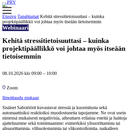
Siirry
sisältöön
Etusivu
Tapahtumat
Kehitä stressitietoisuuttasi – kuinka
projektipäällikkö voi johtaa myös itseään tietoisemmin
Webinaari
Kehitä stressitietoisuuttasi – kuinka
projektipäällikkö voi johtaa myös itseään
tietoisemmin
08.10.2026 klo 09:00 – 10:00
Zoom
Ilmoittaudu mukaan
Sisäiset Sabotöörit kuvastavat stressiä ja kuormitusta sekä
automaattisiksi reaktioiksi muodostuneita tapojamme. Ne ovat usein
nimensä mukaisesti negatiivisia, aiheuttaen erilaisia esteitä ja haittoja
ajatteluumme sekä toimintaamme: esimerkiksi ylisuorittamista tai
alisuorittamista, ylihuolestumista tai ylikontrollointia, paikalleen