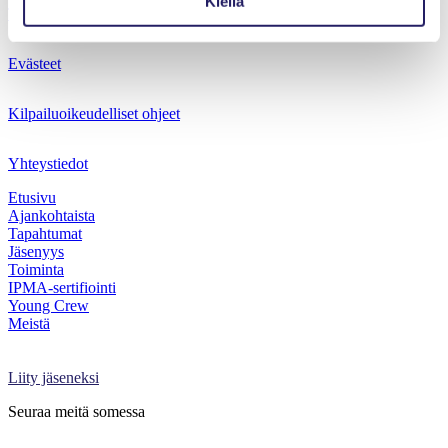
Kiellä
Tietosuojaseloste
Evästeet
Kilpailuoikeudelliset ohjeet
Yhteystiedot
Etusivu
Ajankohtaista
Tapahtumat
Jäsenyys
Toiminta
IPMA-sertifiointi
Young Crew
Meistä
Projektimaailma-lehti
Kirjaudu Oma PRY:hyn
Liity jäseneksi
Seuraa meitä somessa