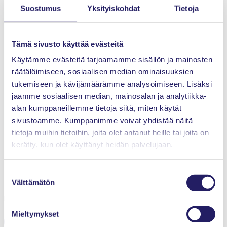
Suostumus
Yksityiskohdat
Tietoja
Tämä sivusto käyttää evästeitä
Kai Koskinen
Käytämme evästeitä tarjoamamme sisällön ja mainosten
DI, yrittäjä ja kouluttaja
räätälöimiseen, sosiaalisen median ominaisuuksien
DiscoverIT
tukemiseen ja kävijämäärämme analysoimiseen. Lisäksi
jaamme sosiaalisen median, mainosalan ja analytiikka-
alan kumppaneillemme tietoja siitä, miten käytät
sivustoamme. Kumppanimme voivat yhdistää näitä
tietoja muihin tietoihin, joita olet antanut heille tai joita on
kerätty, kun olet käyttänyt heidän palvelujaan.
Lisätietoja
Suostumuksen
Välttämätön
valinta
info@pry.fi
Mieltymykset
Jaa Facebookissa
Jaa X:ssä