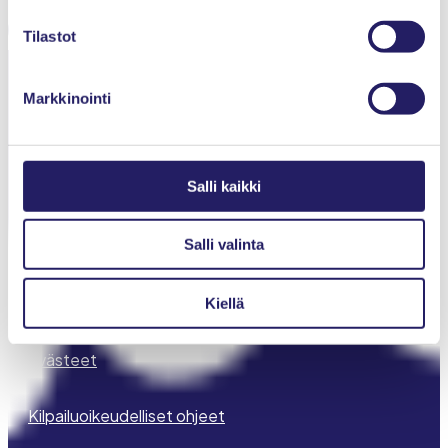
Jaa LinkedInissä
Tilastot
Markkinointi
Salli kaikki
Projektiammattilaiset ry
Innopoli 1, Tekniikantie 12
Salli valinta
02150 Espoo
Tietosuojaseloste
Kiellä
Evästeet
Kilpailuoikeudelliset ohjeet