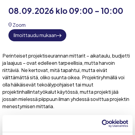
08.09.2026 klo 09:00 – 10:00
Zoom
Ilmoittaudu mukaan
Perinteiset projektiseurannan mittarit – aikataulu, budjetti
ja laajuus – ovat edelleen tarpeellisia, mutta harvoin
riittäviä. Ne kertovat, mitä tapahtui, mutta eivät
välttämättä sitä, oliko suunta oikea. Projektiryhmällä voi
olla häikäisevät tekoälypohjaiset tai muut
projektinhallintatyökalut käytössä, mutta projekti jää
jossain mielessä piippuun ilman yhdessä sovittua projektin
menestymisen mittaria.
Tällaisena seurantatyökaluna esitellään webinaarissa
Projektin menestysvektori,
kts.
https://discoverit.fi/index.php/fi/menestysvektori
.