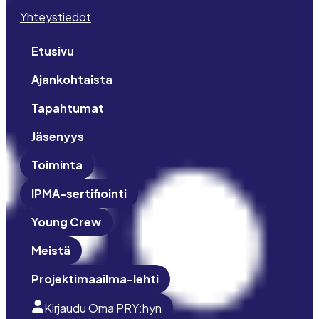
Yhteystiedot
Etusivu
Ajankohtaista
Tapahtumat
Jäsenyys
Toiminta
IPMA-sertifiointi
Young Crew
Meistä
Projektimaailma-lehti
Kirjaudu Oma PRY:hyn