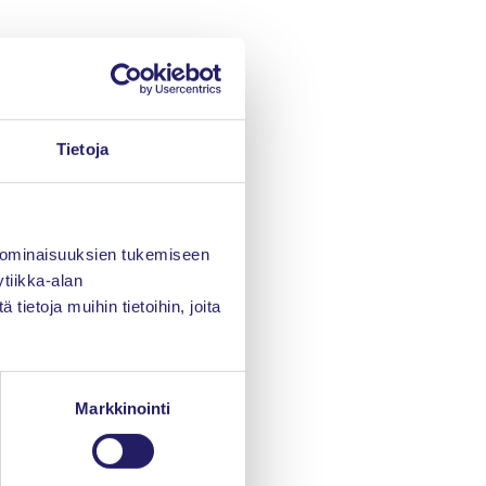
Tietoja
alyysin!
le tasolle.
 ominaisuuksien tukemiseen
tiikka-alan
ietoja muihin tietoihin, joita
Markkinointi