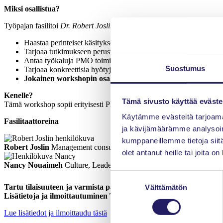
Miksi osallistua?
Työpajan fasilitoi
Dr. Robert
Joslin
, AIPMO:n perustaja ja yksi maail
Haastaa perinteiset käsitykset PMO-toiminnasta ja tuo esiin u
Tarjoaa tutkimukseen perustuvaa, käytännönläheistä oppia ja t
Antaa työkaluja PMO toiminnan kehittämiseen kansainvälisen a
Suostumus
Tarjoaa konkreettisia hyötyjä sekä strategiselle että operatiivisel
Jokainen workshopin osallistuja saa ”henkilökohtaisen”
P
Kenelle?
Tämä sivusto käyttää eväste
Tämä workshop sopii erityisesti PMO:ssa työskenteleville ja PMO-toimin
Käytämme evästeitä tarjoama
Fasilitaattoreina
ja kävijämäärämme analysoim
kumppaneillemme tietoja siitä
Robert Joslin
Management consultant and the founder of AIPMO
olet antanut heille tai joita o
Nancy Nouaimeh
Culture, Leadership and Excellence Consultant
A
Suostumuksen
Tartu tilaisuuteen ja varmista paikkasi marraskuun kovimmas
Välttämätön
valinta
Lisätietoja ja ilmoittautuminen Tapahtumakalenterissa.
Lue lisätiedot ja ilmoittaudu tästä