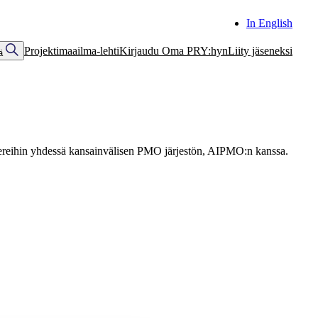
In English
Projektimaailma-lehti
Kirjaudu Oma PRY:hyn
Liity jäseneksi
ä
ereihin yhdessä kansainvälisen PMO järjestön, AIPMO:n kanssa.