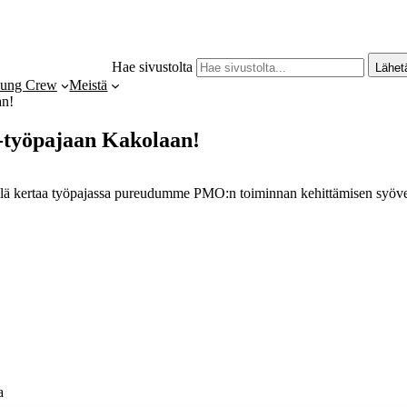
Hae sivustolta
Lähet
ung Crew
Meistä
an!
‑työpajaan Kakolaan!
Tällä kertaa työpajassa pureudumme PMO:n toiminnan kehittämisen syöv
a