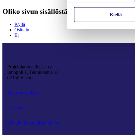
Oliko sivun sisällöstä hyötyä?
Kiellä
Kyllä
Osittain
Ei
Projektiammattilaiset ry
Innopoli 1, Tekniikantie 12
02150 Espoo
Tietosuojaseloste
Evästeet
Kilpailuoikeudelliset ohjeet