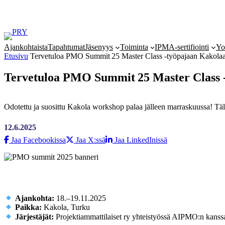
Siirry
sisältöön
Ajankohtaista
Tapahtumat
Jäsenyys
Toiminta
IPMA-sertifiointi
Yo
Etusivu
Tervetuloa PMO Summit 25 Master Class ‑työpajaan Kakola
Tervetuloa PMO Summit 25 Master Class 
Odotettu ja suosittu Kakola workshop palaa jälleen marraskuussa! 
12.6.2025
Jaa Facebookissa
Jaa X:ssä
Jaa LinkedInissä
Ajankohta:
18.–19.11.2025
Paikka:
Kakola, Turku
Järjestäjät:
Projektiammattilaiset ry yhteistyössä AIPMO:n kanss