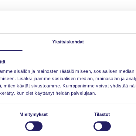
man johtavista PMO-asiantuntijoista. Työpaja
usimmat näkemykset
yöskentelyjä kollegaryhmissä
siantuntijan ohjauksessa
Yksityiskohdat
le projektitoiminnalle
MO MI
-raportin, joka sisältää arviointiin perustuvan kehittämisan
itä
taa kehittäville ammattilaisille, jotka haluavat viedä toimintansa uudel
mme sisällön ja mainosten räätälöimiseen, sosiaalisen median
iseen. Lisäksi jaamme sosiaalisen median, mainosalan ja analy
, miten käytät sivustoamme. Kumppanimme voivat yhdistää näitä t
n kerätty, kun olet käyttänyt heidän palvelujaan.
IPMO
sa PMO-tapahtumassa!
Mieltymykset
Tilastot