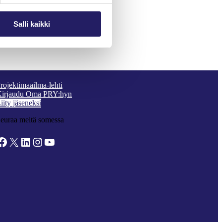
Salli kaikki
rojektimaailma-lehti
irjaudu Oma PRY:hyn
iity jäseneksi
euraa meitä somessa
ook
X
LinkedIn
Instagram
YouTube