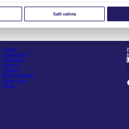
Salli valinta
Etusivu
P
Ajankohtaista
K
Tapahtumat
L
Jäsenyys
S
Toiminta
IPMA-sertifiointi
Young Crew
Faceb
Meistä